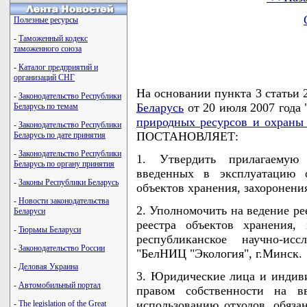
Полезные ресурсы
-
Таможенный кодекс
таможенного союза
-
Каталог предприятий и
организаций СНГ
На основании пункта 3 статьи 
-
Законодательство Республики
Беларусь
от 20 июля 2007 года
Беларусь по темам
природных ресурсов и охраны
-
Законодательство Республики
ПОСТАНОВЛЯЕТ:
Беларусь по дате принятия
-
Законодательство Республики
1. Утвердить прилагаемую
Беларусь по органу принятия
введенных в эксплуатацию 
-
Законы Республики Беларусь
объектов хранения, захоронени
-
Новости законодательства
2. Уполномочить на ведение ре
Беларуси
реестра объектов хранения,
-
Тюрьмы Беларуси
республиканское научно-исс
-
Законодательство России
"БелНИЦ "Экология", г.Минск.
-
Деловая Украина
3. Юридические лица и индив
-
Автомобильный портал
правом собственности на в
использованию отходов, обяза
-
The legislation of the Great