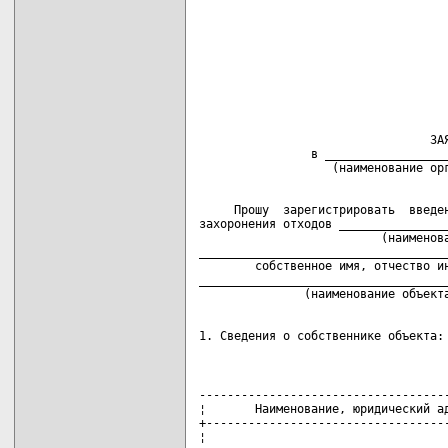
                                    
                                    
                                    
                                    
                                    
                                   
                                 ЗАЯ
                в __________________
     Прошу  зарегистрировать  введен
захоронения отходов ________________
                          (наименова
____________________________________
        собственное имя, отчество ин
____________________________________
1. Сведения о собственнике объекта:
------------------------------------
¦       Наименование, юридический ад
+-----------------------------------
¦                                  