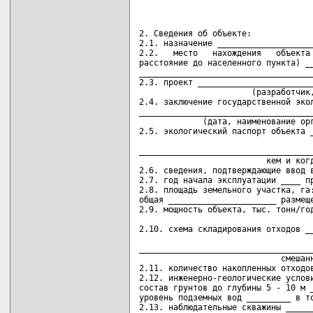
2. Сведения об объекте:

2.1. назначение ____________________
2.2.   место   нахождения   объекта 
расстояние до населенного пункта) __
____________________________________
2.3. проект ________________________
                       (разработчик,
2.4. заключение государственной экол
____________________________________
             (дата, наименование орг
2.5. экологический паспорт объекта _
                                    
____________________________________
                          кем и когд
2.6. сведения, подтверждающие ввод в
2.7. год начала эксплуатации ____ пр
2.8. площадь земельного участка, га:
общая ______________________ размеще
2.9. мощность объекта, тыс. тонн/год
                                    
2.10. схема складирования отходов __
                                    
____________________________________
                             смешанн
2.11. количество накопленных отходов
2.12. инженерно-геологические услови
состав грунтов до глубины 5 - 10 м _
уровень подземных вод _________ в то
2.13. наблюдательные скважины ______