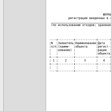
                               ЖУРНА
           регистрации введенных в э
 ___________________________________
 (по использованию отходов; хранени
----+---------+------------+-------+
¦N  ¦Заявитель¦Наименование¦Дата   ¦
¦п/п¦(наиме-  ¦объекта     ¦регист-¦
¦   ¦нование) ¦            ¦рации  ¦
¦   ¦         ¦            ¦объекта¦
+---+---------+------------+-------+
¦ 1 ¦    2    ¦     3      ¦   4   ¦
+---+---------+------------+-------+
¦   ¦         ¦            ¦       ¦
----+---------+------------+-------