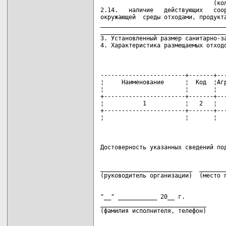
                                (кол
2.14.   наличие   действующих   соор
окружающей  среды отходами, продукта
____________________________________
____________________________________
3. Установленный размер санитарно-за
4. Характеристика размещаемых отход
------------------------+-------+---
¦     Наименование      ¦  Код  ¦Агр
¦                       ¦       ¦   
+-----------------------+-------+---
¦           1           ¦   2   ¦   
+-----------------------+-------+---
¦                       ¦       ¦  
__________________________  ________
"__" ___________ 20__ г.

______________________________
