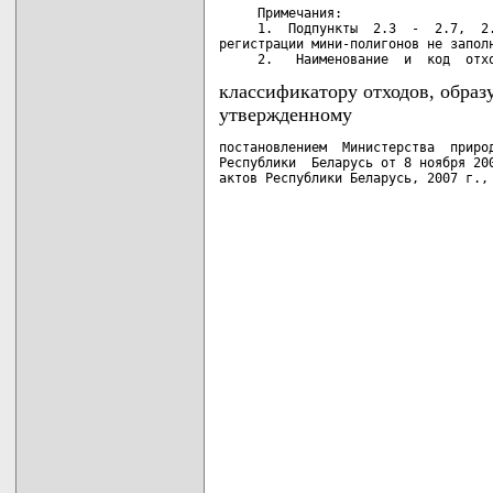
     Примечания:

     1.  Подпункты  2.3  -  2.7,  2.
регистрации мини-полигонов не заполн
     2.   Наименование  и  код  отх
классификатору отходов, образ
утвержденному
постановлением  Министерства  природ
Республики  Беларусь от 8 ноября 200
актов Республики Беларусь, 2007 г.,