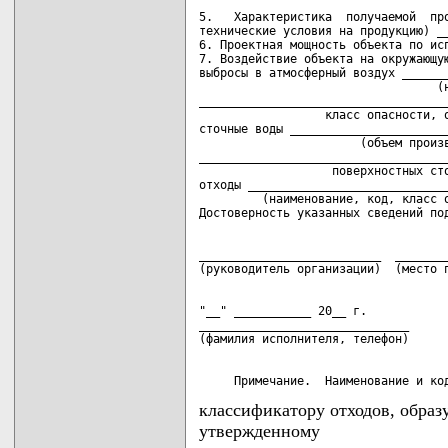
5.   Характеристика  получаемой  про
технические условия на продукцию) __
6. Проектная мощность объекта по исп
7. Воздействие объекта на окружающую
выбросы в атмосферный воздух _______
                                  (н
____________________________________
                  класс опасности, о
сточные воды _______________________
                       (объем произв
____________________________________
                   поверхностных сто
отходы _____________________________
         (наименование, код, класс о
__________________________  ________
"__" ___________ 20__ г.

______________________________

     Примечание.  Наименование и ко
классификатору отходов, образ
утвержденному