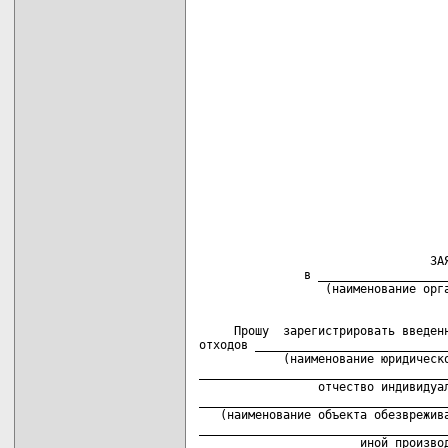
                                   
                                    
                                    
                                    
                                    
                                    
                                    
                                    
                                    
                                   
                                 ЗАЯ
               в ___________________
     Прошу  зарегистрировать введенн
отходов ____________________________
            (наименование юридическо
____________________________________
                 отчество индивидуал
____________________________________
   (наименование объекта обезврежива
____________________________________