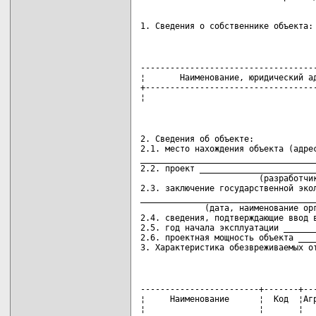
1. Сведения о собственнике объекта:
------------------------------------
¦       Наименование, юридический ад
+-----------------------------------
¦                                  
2. Сведения об объекте:

2.1. место нахождения объекта (адрес
____________________________________
2.2. проект ________________________
                        (разработчик
2.3. заключение государственной экол
____________________________________
             (дата, наименование орг
2.4. сведения, подтверждающие ввод в
2.5. год начала эксплуатации _______
2.6. проектная мощность объекта ____
3. Характеристика обезвреживаемых о
------------------------+-------+---
¦     Наименование      ¦  Код  ¦Агр
¦                       ¦       ¦   