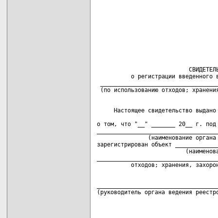
                           СВИДЕТЕЛЬ
          о регистрации введенного в
 ___________________________________
     Настоящее свидетельство выдано 
                                    
о том, что "__" _______ 20__ г. под 
____________________________________
               (наименование органа 
зарегистрирован объект _____________
                          (наименова
____________________________________
____________________________________
(руководитель органа ведения реестро
                                   