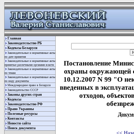
Главная
Законодательство РБ
Кодексы Беларуси
Законодательные и нормативные акты
по дате принятия
Законодательные и нормативные акты
Постановление Минис
принятые различными органами власти
Законодательные и нормативные акты
охраны окружающей с
по темам
Законодательные и нормативные акты
10.12.2007 N 99 "О н
по виду документы
Международное право в Беларуси
введенных в эксплуата
Законодательство СССР
отходов, объекто
Законы других стран
Кодексы
обезвре
Законодательство РФ
Право Украины
Докум
Полезные ресурсы
Контакты
Новости сайта
Поиск документа
<< Наз