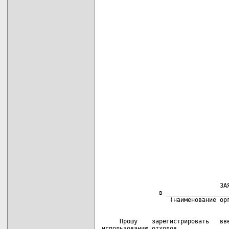
                                   
                                    
                                    
                                    
                                    
                                    
                                    
                                    
                                    
                                   
                                 ЗАЯ
                в __________________
     Прошу    зарегистрировать   вве
использованию отходов ______________