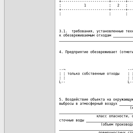
+-----------------------+-------+---
¦           1           ¦   2   ¦   
+-----------------------+-------+---
¦                       ¦       ¦  
3.1.  требования, установленные техн
к обезвреживаемым отходам __________
4. Предприятие обезвреживает (отмет
--¬                              --¬
¦ ¦ только собственные отходы    ¦ ¦
¦ ¦                              ¦ ¦
L--                              L-
5. Воздействие объекта на окружающую
выбросы в атмосферный воздух _______
                                  (н
____________________________________
                  класс опасности, о
сточные воды _______________________
                    (объем производс
____________________________________
                   поверхностных сто