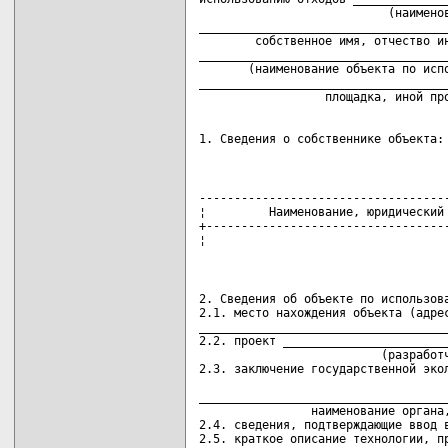
                           (наименов
____________________________________
        собственное имя, отчество ин
____________________________________
       (наименование объекта по испо
____________________________________
1. Сведения о собственнике объекта:
------------------------------------
¦         Наименование, юридический 
+-----------------------------------
¦                                  
2. Сведения об объекте по использова
2.1. место нахождения объекта (адрес
____________________________________
2.2. проект ________________________
                          (разработч
2.3. заключение государственной экол
                                    
____________________________________
                наименование органа,
2.4. сведения, подтверждающие ввод в
2.5. краткое описание технологии, пр