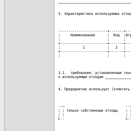
3. Характеристика используемых отхо
------------------------+-------+---
¦     Наименование      ¦  Код  ¦Агр
¦                       ¦       ¦   
+-----------------------+-------+---
¦           1           ¦   2   ¦   
+-----------------------+-------+---
¦                       ¦       ¦  
3.1.  требования, установленные техн
4. Предприятие использует (отметить
--¬                              --¬
¦ ¦ только собственные отходы    ¦ ¦
¦ ¦                              ¦ ¦
L--                              L-