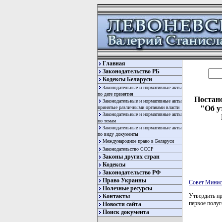
Главная
Законодательство РБ
Кодексы Беларуси
Законодательные и нормативные акты
по дате принятия
Постано
Законодательные и нормативные акты
"Об у
принятые различными органами власти
Законодательные и нормативные акты
по темам
Законодательные и нормативные акты
по виду документы
Международное право в Беларуси
Законодательство СССР
Законы других стран
Кодексы
Законодательство РФ
Право Украины
Совет Минис
Полезные ресурсы
Утвердить п
Контакты
первое полуг
Новости сайта
Поиск документа