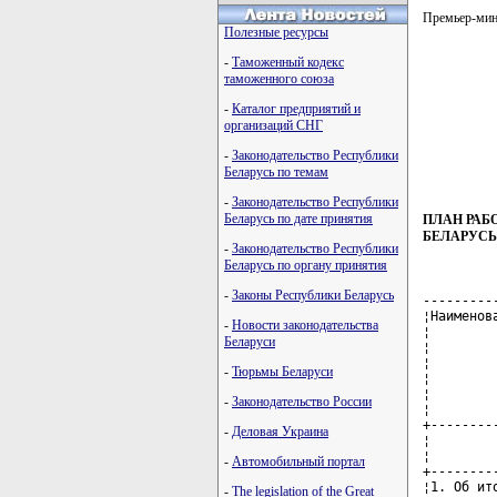
Премьер-ми
Полезные ресурсы
-
Таможенный кодекс
таможенного союза
         
-
Каталог предприятий и
         
         
организаций СНГ
         
-
Законодательство Республики
         
Беларусь по темам
-
Законодательство Республики
Беларусь по дате принятия
ПЛАН РАБ
БЕЛАРУСЬ 
-
Законодательство Республики
Беларусь по органу принятия
-
Законы Республики Беларусь
---------------------+---------------------+----------+-------------
¦Наименование вопроса¦  Ответственные за   ¦   Срок   ¦    Срок    ¦
¦                    ¦     подготовку      ¦ внесения ¦рассмотрения¦
¦                    ¦                     ¦материалов¦            ¦
¦                    ¦                     ¦ в Совет  ¦            ¦
¦                    ¦                     ¦Министров ¦            ¦
¦                    ¦                     ¦Республики¦            ¦
¦                    ¦                     ¦ Беларусь ¦            ¦
+--------------------+---------------------+----------+------------+
¦          Вопросы, подлежащие рассмотрению на заседаниях          ¦
¦               Совета Министров Республики Беларусь               ¦
+--------------------+---------------------+----------+------------+
¦1. Об итогах        ¦Минэкономики,        ¦25 января ¦5 февраля   ¦
¦социально-          ¦Минстат, Минфин,     ¦          ¦            ¦
¦экономического      ¦Национальный банк,   ¦          ¦            ¦
¦развития Республики ¦облисполкомы, Минский¦          ¦            ¦
¦Беларусь за 2007 год¦горисполком, другие  ¦          ¦            ¦
¦                    ¦республиканские      ¦          ¦            ¦
¦                    ¦органы               ¦          ¦            ¦
¦                    ¦государственного     ¦          ¦            ¦
¦                    ¦управ
-
Новости законодательства
Беларуси
-
Тюрьмы Беларуси
-
Законодательство России
-
Деловая Украина
-
Автомобильный портал
-
The legislation of the Great