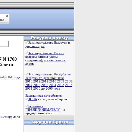
Законодательство Беларуси и
других стран
Законодательство России
кодексы
,
законы
,
указы
7 N 1700
(изьранное)
,
постановления
,
Совета
архив
"
Законодательство Республики
оябрь 2011 года
Беларусь по дате принятия
:
2013
2012
2011
2010
2009
2008
2007
2006
2005
2004
2003
2002
2001
2000
до
2000 года
Защита прав потребителя
ЗОНА
- специальный проект
Бюллетень
"ПРЕДПРИНИМАТЕЛЬ"
- о
предпринимателях.
и Беларусь
на