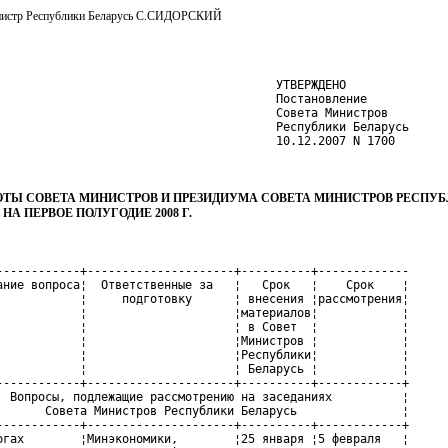
нистр Республики Беларусь С.СИДОРСКИЙ
                                        УТВЕРЖДЕНО

                                        Постановление

                                        Совета Министров

                                        Республики Беларусь

                                        10.12.2007 N 1700
ОТЫ СОВЕТА МИНИСТРОВ И ПРЕЗИДИУМА СОВЕТА МИНИСТРОВ РЕСПУ
НА ПЕРВОЕ ПОЛУГОДИЕ 2008 Г.
ления и иные    ¦          ¦            ¦
¦                    ¦государственные      ¦          ¦            ¦
¦                    ¦организации,         ¦          ¦            ¦
¦                    ¦подчиненные          ¦          ¦            ¦
¦                    ¦Правительству        ¦          ¦            ¦
¦                    ¦Республики Беларусь, ¦          ¦            ¦
¦                    ¦главное экономическое¦          ¦            ¦
¦                    ¦управление           ¦          ¦            ¦
+--------------------+---------------------+----------+------------+
¦2. Об итогах        ¦Минэкономики,        ¦18 апреля ¦29 апреля   ¦
¦социально-          ¦Минстат, Минфин,     ¦          ¦            ¦
¦экономического      ¦Национальный банк,   ¦          ¦            ¦
¦развития Республики ¦облисполкомы, Минский¦          ¦            ¦
¦Беларусь за январь -¦горисполком, другие  ¦          ¦            ¦
¦март 2008 г.        ¦республиканские      ¦          ¦            ¦
¦                    ¦органы               ¦          ¦            ¦
¦                    ¦государственного     ¦          ¦            ¦
¦                    ¦управления и иные    ¦          ¦            ¦
¦                    ¦государственные      ¦          ¦            ¦
¦                    ¦организации,         ¦          ¦            ¦
¦                    ¦подчиненные          ¦          ¦            ¦
¦                    ¦Правительству        ¦          ¦            ¦
¦                    ¦Республики Беларусь, ¦          ¦            ¦
¦                    ¦главное экономическое¦          ¦            ¦
¦                    ¦управление           ¦          ¦            ¦
+--------------------+---------------------+----------+------------+
¦          Вопросы, подлежащие рассмотрению на заседаниях          ¦
¦         Президиума Совета Министров Республики Беларусь          ¦
+--------------------+---------------------+----------+------------+
¦3. О проекте        ¦Минэкономики, главное¦24 декабря¦8 января    ¦
¦постановления Совета¦экономическое        ¦          ¦            ¦
¦Министров Республики¦управление           ¦          ¦            ¦
¦Беларусь "Об        ¦                     ¦          ¦            ¦
¦утверждении перечня ¦                     ¦          ¦            ¦
¦республиканских     ¦                     ¦          ¦            ¦
¦государственных     ¦                     ¦          ¦            ¦
¦нужд,               ¦                     ¦          ¦            ¦
¦государственных     ¦                     ¦          ¦            ¦
¦заказов на поставку ¦                     ¦          ¦            ¦
¦(закупку) товаров   ¦                     ¦          ¦            ¦
¦(работ, услуг) для  ¦                     ¦          ¦            ¦
¦этих нужд на 2008   ¦                     ¦          ¦            ¦
¦год"                ¦                     ¦          ¦            ¦
+--------------------+---------------------+----------+------------+
¦4. Об итогах        ¦Минтранс, Минторг,   ¦28 декабря¦15 января   ¦
¦выполнения в 2006 - ¦Минспорт,            ¦          ¦            ¦
¦2007 годах Программы¦Госкомимущество,     ¦          ¦            ¦
¦"Дороги Беларуси" на¦Белкоопсоюз, концерн ¦          ¦            ¦
¦2006 - 2015 годы и  ¦"Белнефтехим",       ¦          ¦            ¦
¦Программы развития  ¦облисполкомы, Минский¦          ¦            ¦
¦внутренней торговли ¦горисполком,         ¦          ¦            ¦
¦Республики Беларусь ¦управление транспорта¦          ¦            ¦
¦на 2006 - 2010 годы ¦и связи, главное     ¦          ¦            ¦
¦в части развития    ¦управление           ¦          ¦            ¦
¦придорожного сервиса¦международного       ¦          ¦            ¦
¦и определения       ¦сотрудничества и     ¦          ¦            ¦
¦конкретных подходов ¦торговли             ¦          ¦            ¦
¦к его дальнейшему   ¦                     ¦          ¦            ¦
¦улучшению с учетом  ¦                     ¦          ¦            ¦
¦привлечения частного¦                     ¦          ¦            ¦
¦бизнеса             ¦                     ¦          ¦            ¦
+--------------------+---------------------+----------+------------+
¦5. О внесении       ¦Минстат, главное     ¦10 января ¦22 января   ¦
¦изменений и         ¦экономическое        ¦          ¦            ¦
¦дополнений в        ¦управление           ¦          ¦            ¦
¦постановление Совета¦                     ¦          ¦            ¦
¦Министров Республики¦                     ¦          ¦            ¦
¦Беларусь от 12      ¦                     ¦          ¦            ¦
¦октября 2005 г. N   ¦                     ¦          ¦            ¦
¦1129 "Об утверждении¦                     ¦          ¦            ¦
¦плана мероприятий по¦                     ¦          ¦            ¦
¦введению в          ¦                     ¦          ¦            ¦
¦экономическую и     ¦                     ¦          ¦            ¦
¦статистическую      ¦                     ¦          ¦            ¦
¦практику            ¦                     ¦          ¦            ¦
¦Общегосударственного¦                     ¦          ¦            ¦
¦классификатора видов¦                     ¦          ¦            ¦
¦экономической       ¦                     ¦          ¦            ¦
¦деятельности        ¦                     ¦          ¦            ¦
¦Республики Беларусь"¦                     ¦          ¦            ¦
+--------------------+---------------------+----------+------------+
¦6. Об итогах        ¦Минэкономики, главное¦15 января ¦29 января   ¦
¦выполнения в 2007   ¦экономическое        ¦          ¦            ¦
¦году плана          ¦управление           ¦          ¦            ¦
¦мероприятий по      ¦                     ¦          ¦            ¦
¦реализации Директивы¦                     ¦          ¦            ¦
¦Президента          ¦                     ¦          ¦            ¦
¦Республики Беларусь ¦                     ¦          ¦            ¦
¦от 14 июня 2007 г. N¦                     ¦          ¦            ¦
¦3 "Экономия и       ¦                     ¦          ¦            ¦
¦бережливость -      ¦                     ¦          ¦            ¦
¦главные факторы     ¦                     ¦          ¦            ¦
¦экономической       ¦                     ¦          ¦            ¦
¦безопасности        ¦                     ¦          ¦            ¦
¦государства"        ¦                     ¦          ¦            ¦
+--------------------+---------------------+----------+------------+
¦7. Об итогах        ¦Минжилкомхоз,        ¦22 января ¦12 февраля  ¦
¦выполнения в 2007   ¦Минстройархитектуры, ¦          ¦            ¦
¦году Государственной¦Минздрав, Минприроды,¦          ¦            ¦
¦программы по        ¦облисполкомы, Минский¦          ¦            ¦
¦водоснабжению и     ¦горисполком,         ¦          ¦            ¦
¦водоотведению       ¦управление           ¦          ¦            ¦
¦"Чистая вода" на    ¦строительства и      ¦          ¦            ¦
¦2006 - 2010 годы    ¦жилищно-коммунального¦          ¦            ¦
¦                    ¦хозяйства            ¦          ¦            ¦
+--------------------+---------------------+----------+------------+
¦8. О мероприятиях по¦Минэнерго,           ¦25 января ¦12 февраля  ¦
¦выполнению в 2008   ¦Госстандарт,         ¦          ¦            ¦
¦году Государственной¦Минэкономики, Минфин,¦          ¦            ¦
¦комплексной         ¦Минлесхоз,           ¦          ¦            ¦
¦программы           ¦Минжилкомхоз,        ¦          ¦            ¦
¦модернизации        ¦Минстройархитектуры, ¦          ¦            ¦
¦основных            ¦НАН Беларуси,        ¦          ¦            ¦
¦производственных    ¦облисполкомы, Минский¦          ¦            ¦
¦фондов Белорусской  ¦горисполком, главное ¦          ¦            ¦
¦энергетической      ¦управление           ¦          ¦            ¦
¦системы,            ¦промышленного и      ¦          ¦            ¦
¦энергосбережения и  ¦топливно-            ¦          ¦            ¦
¦увеличения доли     ¦энергетического      ¦          ¦            ¦
¦использования в     ¦комплексов           ¦          ¦            ¦
¦республике          ¦                     ¦          ¦            ¦
¦собственных         ¦                     ¦          ¦            ¦
¦топливно-           ¦                     ¦          ¦            ¦
¦энергетических      ¦                     ¦          ¦            ¦
¦ресурсов на период  ¦                     ¦          ¦         