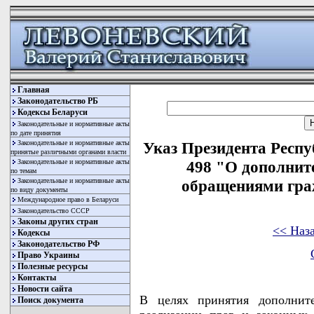
Главная
Законодательство РБ
Кодексы Беларуси
Законодательные и нормативные акты
по дате принятия
Законодательные и нормативные акты
Указ Президента Респу
принятые различными органами власти
Законодательные и нормативные акты
498 "О дополнит
по темам
Законодательные и нормативные акты
обращениями гра
по виду документы
Международное право в Беларуси
Законодательство СССР
Законы других стран
<< Наз
Кодексы
Законодательство РФ
Право Украины
Полезные ресурсы
Контакты
Новости сайта
В целях принятия дополнит
Поиск документа