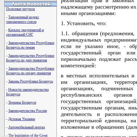
реализации прав и законных
надлежащему рассмотрению их
Полезные ресурсы
иными организациями:
-
Таможенный кодекс
таможенного союза
1. Установить, что:
-
Каталог предприятий и
1.1. обращения (предложения, 
организаций СНГ
индивидуальных предпринимат
-
Законодательство Республики
если не указано иное, - об
Беларусь по темам
государственный орган ил
-
Законодательство Республики
первоначально подлежат расс
Беларусь по дате принятия
компетенцией:
-
Законодательство Республики
Беларусь по органу принятия
в местных исполнительных и 
им организациях, территор
-
Законы Республики Беларусь
организациях, подчиненны
-
Новости законодательства
республиканских органо
Беларуси
государственных организаци
-
Тюрьмы Беларуси
государственным органам, и
-
Законодательство России
деятельность и расположен
-
Деловая Украина
территориальной единицы, на
изложенные в обращениях (дале
-
Автомобильный портал
-
The legislation of the Great
в других государственных орг