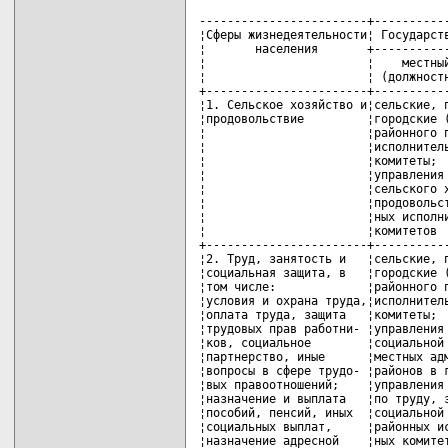
------------------------+-------------------------------------------
¦Сферы жизнедеятельности¦ Государственные органы, иные организации ¦
¦       населения       +---------------------+--------------------+
¦                       ¦    местный орган    ¦ вышестоящий орган  ¦
¦                       ¦ (должностное лицо)  ¦                    ¦
+-----------------------+---------------------+--------------------+
¦1. Сельское хозяйство и¦сельские, поселковые,¦комитеты по сельско-¦
¦продовольствие         ¦городские (городов   ¦му хозяйству и про- ¦
¦                       ¦районного подчинения)¦довольствию област- ¦
¦                       ¦исполнительные       ¦ных исполнительных  ¦
¦                       ¦комитеты;            ¦комитетов;          ¦
¦                       ¦управления (отделы)  ¦Министерство        ¦
¦                       ¦сельского хозяйства и¦сельского хозяйства ¦
¦                       ¦продовольствия район-¦и продовольствия    ¦
¦                       ¦ных исполнительных   ¦                    ¦
¦                       ¦комитетов            ¦                    ¦
+-----------------------+---------------------+--------------------+
¦2. Труд, занятость и   ¦сельские, поселковые,¦комитеты по труду,  ¦
¦социальная защита, в   ¦городские (городов   ¦занятости и социаль-¦
¦том числе:             ¦районного подчинения)¦ной защите област-  ¦
¦условия и охрана труда,¦исполнительные       ¦ных, Минского город-¦
¦оплата труда, защита   ¦комитеты;            ¦ского исполнительных¦
¦трудовых прав работни- ¦управления (отделы)  ¦комитетов;          ¦
¦ков, социальное        ¦социальной защиты    ¦областные, Минское  ¦
¦партнерство, иные      ¦местных администраций¦городское управления¦
¦вопросы в сфере трудо- ¦районов в городах;   ¦Фонда социальной    ¦
¦вых правоотношений;    ¦управления (отделы)  ¦защиты населения    ¦
¦назначение и выплата   ¦по труду, занятости и¦Министерства труда и¦
¦пособий, пенсий, иных  ¦социальной защите    ¦социальной защиты;  ¦
¦социальных выплат,     ¦районных исполнитель-¦Фонд социальной     ¦
¦назначение адресной    ¦ных комитетов;       ¦защиты населения    ¦
¦социальной помощи,     ¦управления (отделы)  ¦Министерства труда и¦
¦государственное        ¦по труду, занятости и¦социальной защиты;  ¦
¦социальное обеспечение,¦социальной защите    ¦Департамент         ¦
¦иные вопросы социально-¦городских исполни-   ¦государственной     ¦
¦го обеспечения граждан;¦тельных комитетов (в ¦инспекции труда     ¦
¦содействие занятости   ¦городах областного   ¦Министерства труда и¦
¦граждан, проведение    ¦подчинения);         ¦социальной защиты;  ¦
¦общественных           ¦городские, районные, ¦Министерство труда и¦
¦оплачиваемых работ,    ¦районные в городах   ¦социальной защиты   ¦
¦назначение и выплата   ¦отделы Фонда социаль-¦                    ¦
¦пособий по безработице,¦ной защиты населения ¦                    ¦
¦иные вопросы           ¦Министерства труда и ¦                    ¦
¦в сфере занятости;     ¦социальной защиты;   ¦                    ¦
¦обеспечение государст- ¦межрайонные инспекции¦                    ¦
¦венных минимальных     ¦труда, областные уп- ¦                    ¦
¦социальных стандартов в¦равления Департамента¦                    ¦
¦области оплаты труда,  ¦государственной      ¦                    ¦
¦пенсионного обеспече-  ¦инспекции труда      ¦                    ¦
¦ния, социальной        ¦Министерства труда и ¦                    ¦
¦поддержки и социального¦социальной защиты    ¦                    ¦
¦обслуживания;          ¦                     ¦                    ¦
¦демографическая        ¦                     ¦                    ¦
¦безопасность, улучшение¦                     ¦                    ¦
¦социально-экономических¦                     ¦                    ¦
¦условий                ¦                     ¦                    ¦
¦жизнедеятельности      ¦                     ¦                    ¦
¦семьи;                 ¦                     ¦                    ¦
¦контроль за соблюдением¦                     ¦                    ¦
¦законодательства о     ¦                     ¦                    ¦
¦труде, занятости и     ¦                     ¦                    ¦
¦социальной защите      ¦                     ¦                    ¦
+-----------------------+---------------------+--------------------+
¦3. Архитектура, градо- ¦сельские, поселковые,¦комитеты по архитек-¦
¦строительство и строи- ¦городские (городов   ¦туре и строительст- ¦
¦тельство, в том числе: ¦районного подчинения)¦ву областных испол- ¦
¦вопросы выдачи строи-  ¦исполнительные       ¦нительных комитетов;¦
¦тельной и иной разреши-¦комитеты;            ¦комитеты архитектуры¦
¦тельной документации   ¦отделы архитектуры и ¦и градостроительст- ¦
¦в сфере архитектуры,   ¦градостроительства,  ¦ва, строительства и ¦
¦градостроительства и   ¦строительства местных¦инвестиций Минского ¦
¦строительства;         ¦администраций районов¦городского испол-   ¦
¦осуществление контроля ¦в г.Минске;          ¦нительного комитета;¦
¦в сфере строительства; ¦отделы архитектуры и ¦Министерство        ¦
¦проведение государст-  ¦строительства район- ¦архитектуры и       ¦
¦венной политики        ¦ных исполнительных   ¦строитель