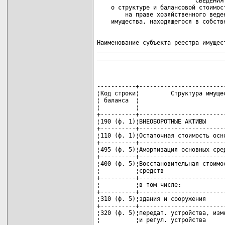
                            СВЕДЕНИЯ

    о структуре и балансовой стоимост
        на праве хозяйственного веден
Наименование субъекта реестра имущест
_____________________________________
____________________________________
-----------+--------------------------------------+-----------------
¦Код строки¦         Структура имущества          ¦По состоянию на ¦
¦ баланса  ¦                                      ¦1 января 2007 г.¦
¦          ¦                                      ¦   (млн.руб.)   ¦
+----------+--------------------------------------+----------------+
¦190 (ф. 1)¦ВНЕОБОРОТНЫЕ АКТИВЫ                   ¦                ¦
+----------+--------------------------------------+----------------+
¦110 (ф. 1)¦Остаточная стоимость основных средств ¦                ¦
+----------+--------------------------------------+----------------+
¦495 (ф. 5)¦Амортизация основных средств          ¦                ¦
+----------+--------------------------------------+----------------+
¦400 (ф. 5)¦Восстановительная стоимость основных  ¦                ¦
¦          ¦средств                               ¦                ¦
+----------+--------------------------------------+----------------+
¦          ¦в том числе:                          ¦                ¦
+----------+--------------------------------------+----------------+
¦310 (ф. 5)¦здания и сооружения                   ¦                ¦
+----------+--------------------------------------+----------------+
¦320 (ф. 5)¦передат. устройства, измерит. приборы ¦                ¦
¦          ¦и регул. устройства                   ¦                ¦
+----------+--------------------------------------+----------------+
¦330 (ф. 5)¦объекты природопользования и          ¦                ¦
¦          ¦землепользования                      ¦                ¦
+----------+--------------------------------------+----------------+
¦340 (ф. 5)¦многолетние насаждения                ¦                ¦
+----------+--------------------------------------+----------------+
¦350 (ф. 5)¦рабочий скот                          ¦                ¦
+----------+--------------------------------------+----------------+
¦360 (ф. 5)¦машины и оборудование                 ¦                ¦
+----------+--------------------------------------+----------------+
¦370 (ф. 5)¦транспортные средства                 ¦                ¦
+----------+--------------------------------------+----------------+
¦380 (ф. 5)¦вычислительная техника и оргтехника   ¦                ¦
+----------+--------------------------------------+----------------+
¦390 (ф. 5)¦другие виды основных средств          ¦                ¦
+----------+--------------------------------------+----------------+
¦120 (ф. 1)¦Остаточная стоимость нематериальных   ¦                ¦
¦          ¦активов                               ¦                ¦
+----------+--------------------------------------+----------------+
¦496 (ф. 5)¦Амортизация нематериальных активов    ¦                ¦
+----------+--------------------------------------+----------------+
¦470 (ф. 5)¦Восстановительная стоимость           ¦                ¦
¦          ¦нематериальных активов                ¦                ¦
+----------+--------------------------------------+----------------+
¦          ¦в том числе имущественные права на:   ¦                ¦
+----------+--------------------------------------+----------------+
¦410 (ф. 5)¦объекты промышленной собственности    ¦                ¦
+----------+--------------------------------------+----------------+
¦420 (ф. 5)¦объекты авторского и смежных прав     ¦                ¦
+----------+--------------------------------------+----------------+
¦430 (ф. 5)¦программы для ЭВМ и компьютерные базы ¦                ¦
¦          ¦данных                                ¦                ¦
+----------+--------------------------------------+----------------+
¦440 (ф. 5)¦использование объектов                ¦                ¦
¦          ¦интеллектуальной собственности        ¦                ¦
+----------+--------------------------------------+----------------+
¦450 (ф. 5)¦пользование природными ресурсами и    ¦                ¦
¦          ¦землей                                ¦                ¦
+----------+--------------------------------------+----------------+
¦460 (ф. 5)¦прочие права                          ¦                ¦
+----------+--------------------------------------+----------------+
¦130 (ф. 1)¦Доходные вложения в материальные      ¦                ¦
¦          ¦ценности                              ¦                ¦
+----------+--------------------------------------+----------------+
¦140 (ф. 1)¦Вложения во внеоборотные активы       ¦                ¦
+----------+--------------------------------------+----------------+
¦150 (ф. 1)¦Прочие внеоборотные активы            ¦                ¦
+----------+--------------------------------------+----------------+
¦290 (ф. 1)¦ОБОРОТНЫЕ АКТИВЫ                      ¦                ¦
+----------+--------------------------------------+----------------+
¦210 (ф. 1)¦Запасы и затраты                      ¦                ¦
+----------+--------------------------------------+----------------+
¦220 (ф. 1)¦Налоги по приобретенным ценностям     ¦                ¦
+----------+--------------------------------------+----------------+
¦230 (ф. 1)¦Готовая продукция и товары            ¦                ¦
+----------+--------------------------------------+----------------+
¦240 (ф. 1)¦Товары отгруж., выполненные работы,   ¦                ¦
¦          ¦оказанные услуги                      ¦   