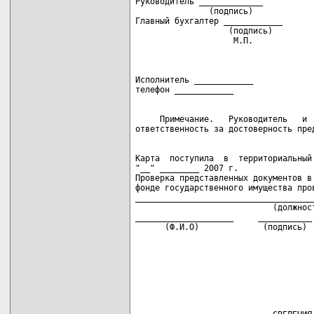
Руководитель _____________           
               (подпись)             
Главный бухгалтер ____________       
                   (подпись)         
                    М.П.

Исполнитель ____________

     Примечание.   Руководитель   и  
Карта  поступила  в  территориальный 
"__" ________ 2007 г.

Проверка представленных документов в 
фонде государственного имущества пров
_____________________________________
                            (должност
____________________     ___________ 
      (Ф.И.О)             (подпись)