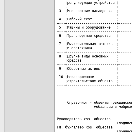
¦   ¦регулирующие устройства ¦      
+---+------------------------+------
¦3  ¦Многолетние насаждения  ¦      
+---+------------------------+------
¦4  ¦Рабочий скот            ¦      
+---+------------------------+------
¦5  ¦Машины и оборудование   ¦      
+---+------------------------+------
¦6  ¦Транспортные средства   ¦      
+---+------------------------+------
¦7  ¦Вычислительная техника  ¦      
¦   ¦и оргтехника            ¦      
+---+------------------------+------
¦8  ¦Другие виды основных    ¦      
¦   ¦средств                 ¦      
+---+------------------------+------
¦9  ¦Оборотные активы        ¦      
+---+------------------------+------
¦10 ¦Незавершенные           ¦      
¦   ¦строительством объекта  ¦      
----+------------------------+------
     Справочно: - объекты гражданской
Руководитель хоз. общества __________
                             (подпись
Гл. бухгалтер хоз. общества _________
                             (подпис