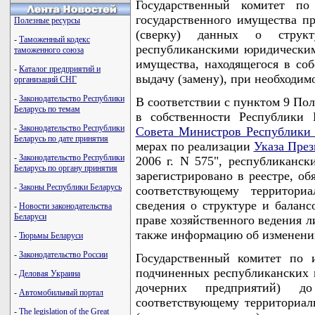
Государственный комитет п
государственного имущества пр
Полезные ресурсы
(сверку) данных о структ
-
Таможенный кодекс
республиканскими юридическим
таможенного союза
имущества, находящегося в соб
-
Каталог предприятий и
выдачу (замену), при необходимо
организаций СНГ
-
Законодательство Республики
В соответствии с пунктом 9 Пол
Беларусь по темам
в собственности Республики 
-
Законодательство Республики
Совета Министров Республики 
Беларусь по дате принятия
мерах по реализации
Указа През
-
Законодательство Республики
2006 г. N 575", республиканс
Беларусь по органу принятия
зарегистрировано в реестре, об
-
Законы Республики Беларусь
соответствующему территори
сведения о структуре и баланс
-
Новости законодательства
Беларуси
праве хозяйственного ведения л
также информацию об изменении
-
Тюрьмы Беларуси
-
Законодательство России
Государственный комитет по 
подчиненных республиканских 
-
Деловая Украина
дочерних предприятий) д
-
Автомобильный портал
соответствующему территориал
-
The legislation of the Great