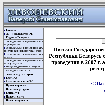
Главная
Законодательство РБ
Кодексы Беларуси
Законодательные и нормативные акты
по дате принятия
Законодательные и нормативные акты
Письмо Государстве
принятые различными органами власти
Законодательные и нормативные акты
Республики Беларусь о
по темам
Законодательные и нормативные акты
проведении в 2007 г.
по виду документы
Международное право в Беларуси
реест
Законодательство СССР
Законы других стран
Кодексы
Законодательство РФ
<< Наз
Право Украины
Полезные ресурсы
Контакты
Новости сайта
Поиск документа