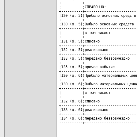
+----------+-------------------------
¦          ¦СПРАВОЧНО:               
+----------+-------------------------
¦120 (ф. 5)¦Прибыло основных средств 
+----------+-------------------------
¦130 (ф. 5)¦Выбыло основных средств  
+----------+-------------------------
¦          ¦в том числе:             
+----------+-------------------------
¦131 (ф. 5)¦списано                  
+----------+-------------------------
¦132 (ф. 5)¦реализовано              
+----------+-------------------------
¦133 (ф. 5)¦передано безвозмездно    
+----------+-------------------------
¦135 (ф. 5)¦прочее выбытие           
+----------+-------------------------
¦120 (ф. 6)¦Прибыло материальных ценн
+----------+-------------------------
¦130 (ф. 6)¦Выбыло материальных ценно
+----------+-------------------------
¦          ¦в том числе:             
+----------+-------------------------
¦132 (ф. 6)¦списано                  
+----------+-------------------------
¦133 (ф. 6)¦реализовано              
+----------+-------------------------
¦134 (ф. 6)¦передано безвозмездно    
-----------+------------------------