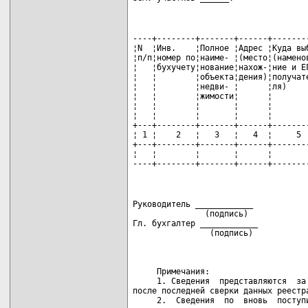
----+--------+-------+------+-------
¦N  ¦Инв.    ¦Полное ¦Адрес ¦Куда вы
¦п/п¦номер по¦наиме- ¦(место¦(намено
¦   ¦бухучету¦нование¦нахож-¦ние и Е
¦   ¦        ¦объекта¦дения)¦получат
¦   ¦        ¦недви- ¦      ¦ля)    
¦   ¦        ¦жимости¦      ¦       
¦   ¦        ¦       ¦      ¦       
¦   ¦        ¦       ¦      ¦       
+---+--------+-------+------+-------
¦ 1 ¦    2   ¦   3   ¦   4  ¦     5 
+---+--------+-------+------+-------
¦   ¦        ¦       ¦      ¦       
----+--------+-------+------+-------
Руководитель ____________            
               (подпись)             
Гл. бухгалтер ____________           
                (подпись)            
     Примечания:

     1. Сведения  представляются  за 
после последней сверки данных реестра
     2.  Сведения  по  вновь  поступи