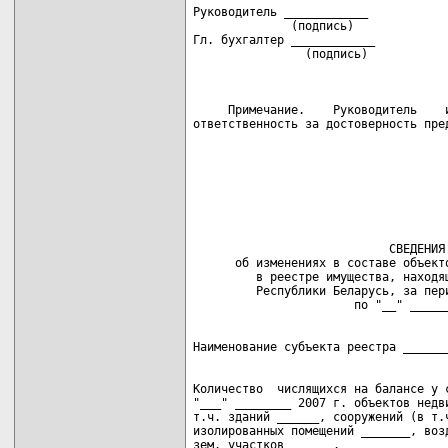
Руководитель ____________            
              (подпись)              
Гл. бухгалтер ____________           
                (подпись)            
     Примечание.    Руководитель    и
ответственность за достоверность пре
                            СВЕДЕНИЯ

      об изменениях в составе объекто
         в реестре имущества, находящ
         Республики Беларусь, за пери
Количество  числящихся на балансе у с
"___" ________ 2007 г. объектов недви
т.ч. зданий ______, сооружений (в т.ч
изолированных помещений _______, возд
зем. участков ______.