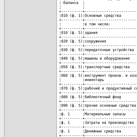
¦ баланса  ¦                         
¦          ¦                         
+----------+-------------------------
¦010 (ф. 1)¦Основные средства        
+----------+-------------------------
¦          ¦в том числе:             
+----------+-------------------------
¦010 (ф. 5)¦здания                   
+----------+-------------------------
¦020 (ф. 5)¦сооружения               
+----------+-------------------------
¦030 (ф. 5)¦передаточные устройства  
+----------+-------------------------
¦040 (ф. 5)¦машины и оборудование    
+----------+-------------------------
¦050 (ф. 5)¦транспортные средства    
+----------+-------------------------
¦060 (ф. 5)¦инструмент произв. и хозя
¦          ¦инвентарь                
+----------+-------------------------
¦070 (ф. 5)¦рабочий и продуктивный ск
+----------+-------------------------
¦080 (ф. 5)¦библиотечный фонд        
+----------+-------------------------
¦090 (ф. 5)¦прочие основные средства 
+----------+-------------------------
¦ф. 1      ¦Материальные запасы      
+----------+-------------------------
¦ф. 1      ¦Затраты на производство  
+----------+-------------------------
¦ф. 1      ¦Денежные средства        
+----------+-------------------------