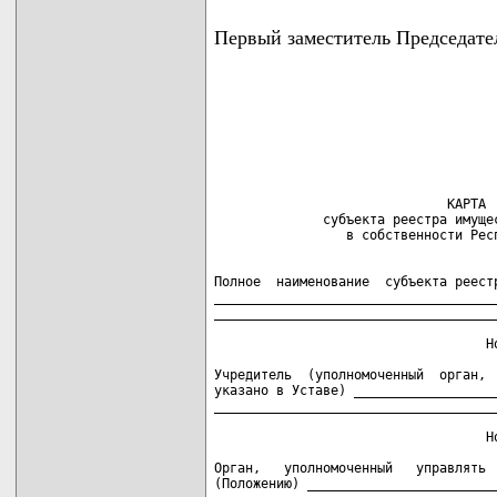
Первый заместитель Председат
                              КАРТА

              субъекта реестра имущес
Полное  наименование  субъекта реестр
_____________________________________
_____________________________________
                                     
                                   Но
                                     
Учредитель  (уполномоченный  орган,  
указано в Уставе) ___________________
_____________________________________
                                     
                                   Но
                                     
Орган,   уполномоченный   управлять  
(Положению) _________________________