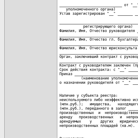
                                     
_____________________________ от "__"
   уполномоченного органа)

Устав зарегистрирован "__" _______ __
                                     
_____________________________________
           регистрирующего органа)

Фамилия, Имя, Отчество руководителя _
_____________________________________
Фамилия, Имя, Отчество гл. бухгалтера
_____________________________________
Фамилия, Имя, Отчество юрисконсульта 
_____________________________________
Орган, заключивший контракт с руковод
_____________________________________
Контракт с руководителем заключен (пр
Срок действия контракта: с "__" _____
Приказ ______________________________
          (наименование уполномоченно
Наличие у субъекта реестра:

неиспользуемого либо неэффективно исп
(млн.руб.);   имущества,   находящего
(млн.руб.), переданного в залог _____
производственных  и  непроизводственн
аренду   производственных   и  непрои
арендуемых    у    других   юридическ