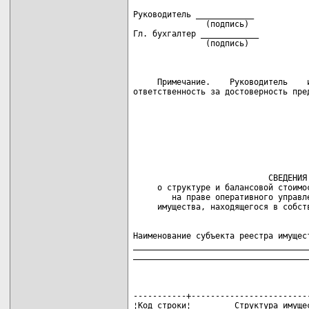
Руководитель ____________            
               (подпись)             
Гл. бухгалтер ____________           
               (подпись)             
     Примечание.    Руководитель    и
ответственность за достоверность пре
                            СВЕДЕНИЯ

     о структуре и балансовой стоимос
        на праве оперативного управле
Наименование субъекта реестра имущест
_____________________________________
____________________________________
-----------+-------------------------
¦Код строки¦         Структура имущес