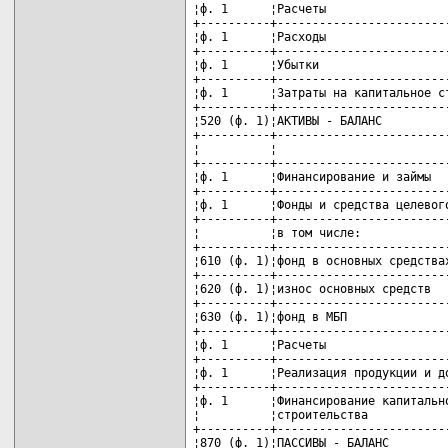
¦ф. 1      ¦Расчеты                  
+----------+-------------------------
¦ф. 1      ¦Расходы                  
+----------+-------------------------
¦ф. 1      ¦Убытки                   
+----------+-------------------------
¦ф. 1      ¦Затраты на капитальное ст
+----------+-------------------------
¦520 (ф. 1)¦АКТИВЫ - БАЛАНС          
+----------+-------------------------
¦          ¦                         
+----------+-------------------------
¦ф. 1      ¦Финансирование и займы   
+----------+-------------------------
¦ф. 1      ¦Фонды и средства целевого
+----------+-------------------------
¦          ¦в том числе:             
+----------+-------------------------
¦610 (ф. 1)¦фонд в основных средствах
+----------+-------------------------
¦620 (ф. 1)¦износ основных средств   
+----------+-------------------------
¦630 (ф. 1)¦фонд в МБП               
+----------+-------------------------
¦ф. 1      ¦Расчеты                  
+----------+-------------------------
¦ф. 1      ¦Реализация продукции и до
+----------+-------------------------
¦ф. 1      ¦Финансирование капитально
¦          ¦строительства            
+----------+-------------------------
¦870 (ф. 1)¦ПАССИВЫ - БАЛАНС         