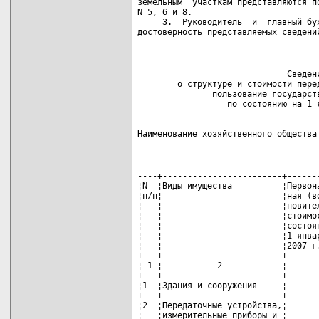
земельным  участкам представляются по
N 5, 6 и 8.

     3.  Руководитель  и  главный бух
достоверность представляемых сведени
                              Сведени
        о структуре и стоимости перед
               пользование государств
Наименование хозяйственного общества
----+------------------------+------
¦N  ¦Виды имущества          ¦Первон
¦п/п¦                        ¦ная (в
¦   ¦                        ¦новите
¦   ¦                        ¦стоимо
¦   ¦                        ¦состоя
¦   ¦                        ¦1 янва
¦   ¦                        ¦2007 г
+---+------------------------+------
¦ 1 ¦           2            ¦      
+---+------------------------+------
¦1  ¦Здания и сооружения     ¦      
+---+------------------------+------
¦2  ¦Передаточные устройства,¦      
¦   ¦измерительные приборы и ¦      