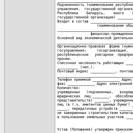
_____________________________________
Подчиненность (наименование республик
управления,  государственной организа
Республики    Беларусь,    иного    г
государственной организации) ________
Входит в состав _____________________
                   (наименование объе
_____________________________________
                финансово-промышленно
Основной вид экономической деятельнос
_____________________________________
Организационно-правовая  форма (нужно
госуправления;     госорганизация,   
республиканское   унитарное  предприя
прочее.

Списочная численность работающих ____
__________ (чел.).

Почтовый индекс ____________, почтовы
_____________________________________
Телефон приемной _____________ Адрес 
факс _____________ Адрес электронной 
Количество:

учрежденных   (подчиненных,   входящи
юридических  лиц ________,  обособлен
представительств) _______, учрежденны
лиц (в т.ч. эмитентов ценных бумаг) _
_____, передаточных устройств ______,
не завершенных строительством капитал
Устав (Положение) утвержден приказом 