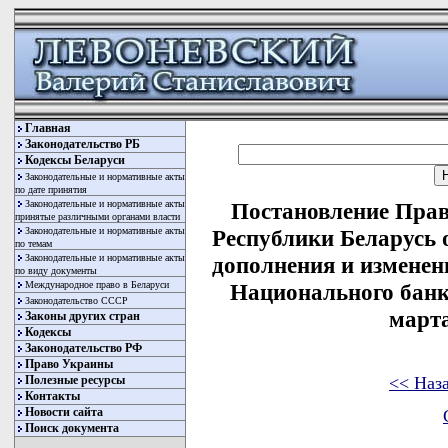
Главная
Законодательство РБ
Кодексы Беларуси
Законодательные и нормативные акты
по дате принятия
Законодательные и нормативные акты
Постановление Прав
принятые различными органами власти
Законодательные и нормативные акты
Республики Беларусь о
по темам
Законодательные и нормативные акты
дополнения и изменен
по виду документы
Международное право в Беларуси
Национального банк
Законодательство СССР
марта
Законы других стран
Кодексы
Законодательство РФ
Право Украины
<< Наз
Полезные ресурсы
Контакты
Новости сайта
Поиск документа