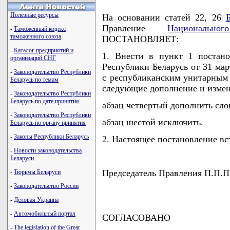
Полезные ресурсы
На основании статей 22, 26
Правление
Национально
-
Таможенный кодекс
таможенного союза
ПОСТАНОВЛЯЕТ:
-
Каталог предприятий и
1. Внести в пункт 1 постан
организаций СНГ
Республики Беларусь от 31 мар
-
Законодательство Республики
с республиканским унитарным 
Беларусь по темам
следующие дополнение и измен
-
Законодательство Республики
Беларусь по дате принятия
абзац четвертый дополнить слов
-
Законодательство Республики
абзац шестой исключить.
Беларусь по органу принятия
-
Законы Республики Беларусь
2. Настоящее постановление вст
-
Новости законодательства
Беларуси
Председатель Правления П.
-
Тюрьмы Беларуси
-
Законодательство России
-
Деловая Украина
-
Автомобильный портал
СОГЛАСОВАНО
-
The legislation of the Great