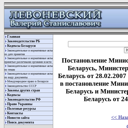
Главная
Законодательство РБ
Кодексы Беларуси
Законодательные и нормативные акты
по дате принятия
Законодательные и нормативные акты
Постановление Минис
принятые различными органами власти
Законодательные и нормативные акты
Беларусь, Министе
по темам
Законодательные и нормативные акты
Беларусь от 28.02.2007
по виду документы
Международное право в Беларуси
в постановление Мини
Законодательство СССР
Беларусь и Министе
Законы других стран
Кодексы
Беларусь от 24
Законодательство РФ
Право Украины
Полезные ресурсы
Контакты
<< Наз
Новости сайта
Поиск документа