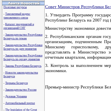
Совет Министров Республики Бе
Полезные ресурсы
-
Таможенный кодекс
1. Утвердить Программу государ
таможенного союза
Республике Беларусь на 2007 год 
-
Каталог предприятий и
Министерству экономики довести
организаций СНГ
-
Законодательство Республики
2. Республиканским органам гос
Беларусь по темам
организациям, подчиненным Пра
-
Законодательство Республики
Минскому горисполкому, др
Беларусь по дате принятия
представлять в Министерство э
-
Законодательство Республики
отчетным кварталом, информацию
Беларусь по органу принятия
3. Контроль за выполнением ме
-
Законы Республики Беларусь
экономики.
-
Новости законодательства
Беларуси
-
Тюрьмы Беларуси
Премьер-министр Республики Б
-
Законодательство России
-
Деловая Украина
-
Автомобильный портал
                                      
-
The legislation of the Great