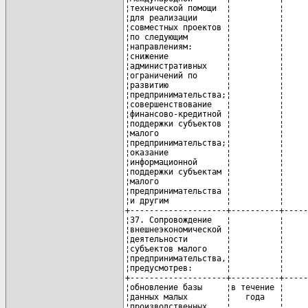
----+--------+-------------+----------------+--------------+
¦37. Сопровождение   ¦          ¦       ¦        ¦             ¦                ¦              ¦
¦внешнеэкономической ¦          ¦       ¦        ¦             ¦                ¦              ¦
¦деятельности        ¦          ¦       ¦        ¦             ¦              