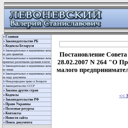
Главная
Законодательство РБ
Кодексы Беларуси
Законодательные и нормативные акты
Постановление Совета
по дате принятия
Законодательные и нормативные акты
28.02.2007 N 264 "О П
принятые различными органами власти
Законодательные и нормативные акты
малого предпринимател
по темам
Законодательные и нормативные акты
по виду документы
Международное право в Беларуси
Законодательство СССР
Законы других стран
<< 
Кодексы
Законодательство РФ
Право Украины
Полезные ресурсы
Контакты
Новости сайта
Поиск документа