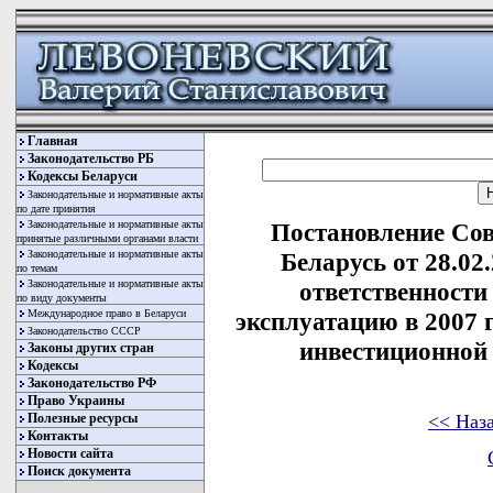
Главная
Законодательство РБ
Кодексы Беларуси
Законодательные и нормативные акты
по дате принятия
Законодательные и нормативные акты
Постановление Со
принятые различными органами власти
Законодательные и нормативные акты
Беларусь от 28.02
по темам
Законодательные и нормативные акты
ответственности
по виду документы
Международное право в Беларуси
эксплуатацию в 2007 
Законодательство СССР
инвестиционной
Законы других стран
Кодексы
Законодательство РФ
Право Украины
<< Наз
Полезные ресурсы
Контакты
Новости сайта
Поиск документа