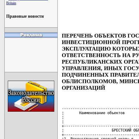
Britain
Правовые новости
ПЕРЕЧЕНЬ ОБЪЕКТОВ ГО
ИНВЕСТИЦИОННОЙ ПРОГРА
ЭКСПЛУАТАЦИЮ КОТОРЫХ 
ОТВЕТСТВЕННОСТЬ НА Р
РЕСПУБЛИКАНСКИХ ОРГА
УПРАВЛЕНИЯ, ИНЫХ ГОС
ПОДЧИНЕННЫХ ПРАВИТЕЛ
ОБЛИСПОЛКОМОВ, МИНСК
ОРГАНИЗАЦИЙ
-------------------------------------+------------+-----------------
¦       Наименование объектов        ¦Срок ввода в¦  Ответственные ¦
¦                                    ¦эксплуатацию¦    за ввод в   ¦
¦                                    ¦  (месяц)   ¦  эксплуатацию  ¦
+------------------------------------+------------+----------------+
¦                      БРЕСТСКИЙ ОБЛИСПОЛКОМ                       ¦
+------------------------------------+------------+----------------+
¦1. Реконструкция средней школы в    ¦  сентябрь  ¦Саковский В.Е.  ¦
¦дер. Ольшаны Столинского района     ¦            ¦Радьков А.М.    ¦
+------------------------------------+------------+----------------+
¦2. Канализационные очистные         ¦  октябрь   ¦Саковский В.Е.  ¦
¦сооружения и ГКНС, г.Высокое.       ¦            ¦Хоружик Л.И.    ¦
¦Корректировка (долевое участие)     ¦            ¦Белохвостов В.М.¦
+------------------------------------+------------+----------------+
¦                      ВИТЕБСКИЙ ОБЛИСПОЛКОМ                       ¦
+------------------------------------+------------+----------------+
¦3. Средняя школа на 1240 учащихся в ¦   август   ¦Петруша В.Л.    ¦
¦микрорайоне N 2 жилого района       ¦            ¦Радьков А.М.    ¦
¦Аэропорт, г.Полоцк                  ¦            ¦                ¦
+------------------------------------+------------+----------------+
¦4. Водоснабжение г.Лепеля           ¦  декабрь   ¦Петруша В.Л.    ¦
¦                                    ¦            ¦Хоружик Л.И.    ¦
¦                                    ¦            ¦Белохвостов В.М.¦
+------------------------------------+------------+----------------+
¦5. Реконструкция летнего амфитеатра,¦    июль    ¦Петруша В.Л.    ¦
¦г.Витебск (включая проектно-        ¦            ¦                ¦
¦изыскательские работы)              ¦            ¦                ¦
+------------------------------------+------------+----------------+
¦6. Реконструкция существующего зда- ¦  сентябрь  ¦Петруша В.Л.    ¦
¦ния средней школы N 1 с достройкой  ¦            ¦Радьков А.М.    ¦
¦блоков второй и третьей ступеней    ¦            ¦                ¦
¦обучения, г.Глубокое                ¦            ¦                ¦
+------------------------------------+------------+----------------+
¦7. Реконструкция ул. Гагарина,      ¦  декабрь   ¦Петруша В.Л.    ¦
¦г.Витебск. Первая очередь           ¦            ¦                ¦
+------------------------------------+------------+----------------+
¦8. Канализационный дюкер через р.   ¦     -"-    ¦Петруша В.Л.    ¦
¦Витьба, г.Витебск (долевое участие) ¦            ¦Хоружик Л.И.    ¦
¦                                    ¦            ¦Белохвостов В.М.¦
+------------------------------------+------------+----------------+
¦9. Станция обезжелезивания воды,    ¦     -"-    ¦Петруша В.Л.    ¦
¦г.Барань (пусковой комплекс)        ¦            ¦Хоружик Л.И.    ¦
¦(долевое участие)                   ¦            ¦Белохвостов В.М.¦
+------------------------------------+------------+----------------+
¦10. Станция по обезжелезиванию воды,¦     -"-    ¦Петруша В.Л.    ¦
¦г.п. Бешенковичи (долевое участие)  ¦            ¦Хоружик Л.И.    ¦
¦                                    ¦            ¦Белохвостов В.М.¦
+------------------------------------+------------+----------------+
¦11. Очистные сооружения Вороновского¦     -"-    ¦Петруша В.Л.    ¦
¦дома-интерната, н.п. Вороны (долевое¦            ¦Хоружик Л.И.    ¦
¦участие)                            ¦            ¦Белохвостов В.М.¦
+------------------------------------+------------+----------------+
¦12. Модернизация очистных сооружений¦     -"-    ¦Петруша В.Л.    ¦
¦на ОАО "Витебская бройлерная        ¦            ¦Хоружик Л.И.    ¦
¦птицефабрика" (долевое участие)     ¦            ¦Белохвостов В.М.¦
+------------------------------------+------------+----------------+
¦                      ГОМЕЛЬСКИЙ ОБЛИСПОЛКОМ                      ¦
+------------------------------------+------------+----------------+
¦13. Водовод от водозабора           ¦  декабрь   ¦Надточаев В.Г.  ¦
¦"Страковичи" до станции второго     ¦            ¦Белохвостов В.М.¦
¦подъема, г.Светлогорск              ¦            ¦Хоружик Л.И.    ¦
+------------------------------------+------------+----------------+
¦14. Напорный хозфекальный коллектор ¦     -"-    ¦Надточаев В.Г.  ¦
¦от КНС-22 и КНС-25 до камеры гашения¦            ¦Белохвостов В.М.¦
¦в Новобелицком районе, г.Гомель     ¦            ¦Хоружик Л.И.    ¦
+------------------------------------+------------+----------------+
¦15. Реконструкция очистных          ¦     -"-    ¦Надточаев В.Г.  ¦
¦сооружений канализации, г.Житковичи ¦            ¦Хоружик Л.И.    ¦
¦(долевое участие)                   ¦            ¦Белохвостов В.М.¦
+------------------------------------+------------+----------------+
¦16. Реконструкция сетей             ¦     -"-    ¦Надточаев В.Г.  ¦
¦водоснабжения, г.п. Октябрьский     ¦            ¦Хоружик Л.И.    ¦
¦(долевое участие)                   ¦            ¦Белохвостов В.М.¦
+------------------------------------+------------+----------------+
¦17. Сети водопровода, г.п. Лоев     ¦     -"-    ¦Надточаев В.Г.  ¦
¦(долевое участие)                   ¦            ¦Хоруж