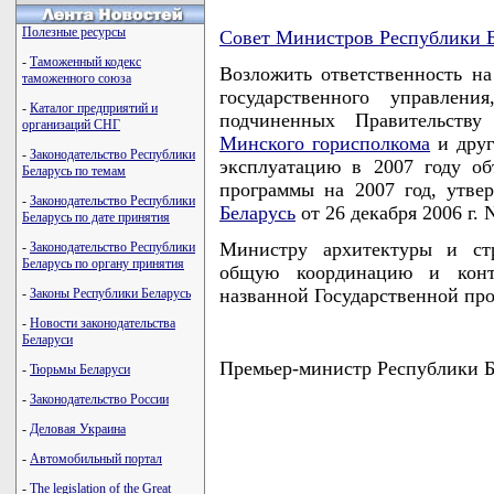
Полезные ресурсы
Совет Министров Республики Б
-
Таможенный кодекс
Возложить ответственность на
таможенного союза
государственного управлени
-
Каталог предприятий и
подчиненных Правительству 
организаций СНГ
Минского горисполкома
и друг
-
Законодательство Республики
эксплуатацию в 2007 году об
Беларусь по темам
программы на 2007 год, утв
-
Законодательство Республики
Беларусь
от 26 декабря 2006 г. 
Беларусь по дате принятия
Министру архитектуры и стр
-
Законодательство Республики
Беларусь по органу принятия
общую координацию и конт
названной Государственной пр
-
Законы Республики Беларусь
-
Новости законодательства
Беларуси
Премьер-министр Республики
-
Тюрьмы Беларуси
-
Законодательство России
-
Деловая Украина
-
Автомобильный портал
-
The legislation of the Great