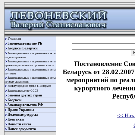
Главная
Законодательство РБ
Кодексы Беларуси
Законодательные и нормативные акты
по дате принятия
Законодательные и нормативные акты
Постановление Со
принятые различными органами власти
Законодательные и нормативные акты
Беларусь от 28.02.200
по темам
Законодательные и нормативные акты
мероприятий по реал
по виду документы
Международное право в Беларуси
курортного лечени
Законодательство СССР
Респуб
Законы других стран
Кодексы
Законодательство РФ
Право Украины
<< Наз
Полезные ресурсы
Контакты
Новости сайта
Поиск документа