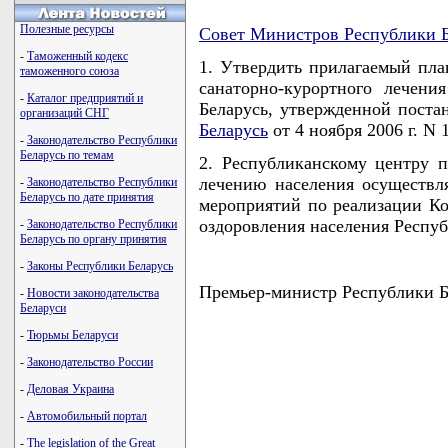
Полезные ресурсы
Совет Министров Республики Б
-
Таможенный кодекс
1. Утвердить прилагаемый пл
таможенного союза
санаторно-курортного лечени
-
Каталог предприятий и
Беларусь, утвержденной пост
организаций СНГ
Беларусь
от 4 ноября 2006 г. N 1
-
Законодательство Республики
Беларусь по темам
2. Республиканскому центру 
лечению населения осуществл
-
Законодательство Республики
Беларусь по дате принятия
мероприятий по реализации Ко
оздоровления населения Респуб
-
Законодательство Республики
Беларусь по органу принятия
-
Законы Республики Беларусь
Премьер-министр Республики
-
Новости законодательства
Беларуси
-
Тюрьмы Беларуси
-
Законодательство России
                                    
-
Деловая Украина
                                    
                                    
-
Автомобильный портал
                                    
                                   
-
The legislation of the Great