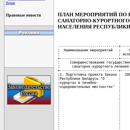
Britain
ПЛАН МЕРОПРИЯТИЙ ПО
Правовые новости
САНАТОРНО-КУРОРТНОГО
НАСЕЛЕНИЯ РЕСПУБЛИКИ
------------------------------+-------------+-----------------------
¦  Наименование мероприятий   ¦    Сроки    ¦    Ответственные     ¦
¦                             ¦ исполнения  ¦     исполнители      ¦
+-----------------------------+-------------+----------------------+
¦     Совершенствование государственного регулирования в сфере     ¦
¦      санаторно-курортного лечения и оздоровления населения       ¦
+-----------------------------+-------------+----------------------+
¦1. Подготовка проекта Закона ¦  2007 год   ¦Республиканский центр ¦
¦Республики Беларусь "О       ¦             ¦по оздоровлению и     ¦
¦курортах и лечебно-          ¦             ¦санаторно-курортному  ¦
¦оздоровительных местностях"  ¦             ¦лечению населения,    ¦
¦                             ¦             ¦Министерство природных¦
¦                             ¦             ¦ресурсов и охраны     ¦
¦                             ¦             ¦окружающей среды,     ¦
¦                             ¦             ¦Национальная академия ¦
¦                             ¦             ¦наук Беларуси,        ¦
¦                             ¦             ¦Министерство          ¦
¦                             ¦             ¦здравоохранения,      ¦
¦                             ¦             ¦Министерство юстиции, ¦
¦                             ¦             ¦облисполкомы и Минский¦
¦                             ¦             ¦горисполком,          ¦
¦                             ¦             ¦Управление делами     ¦
¦                             ¦             ¦Президента Республики ¦
¦                             ¦             ¦Беларусь, Федерация   ¦
¦                             ¦             ¦профсоюзов Беларуси   ¦
+-----------------------------+-------------+----------------------+
¦2. Проведение государственной¦  постоянно  ¦Республиканская       ¦
¦аттестации санаторно-        ¦             ¦комиссия по           ¦
¦курортных и оздоровительных  ¦             ¦государственной       ¦
¦организаций                  ¦             ¦аттестации санаторно- ¦
¦                             ¦             ¦курортных и           ¦
¦                             ¦             ¦оздоровительных       ¦
¦                             ¦             ¦организаций,          ¦
¦                             ¦             ¦Республиканский центр ¦
¦                             ¦             ¦по оздоровлению и     ¦
¦                             ¦             ¦санаторно-курортному  ¦
¦                             ¦             ¦лечению населения     ¦
+-----------------------------+-------------+----------------------+
¦3. Разработка и утверждение  ¦   апрель    ¦Министерство          ¦
¦Инструкции о порядке         ¦   2007 г.   ¦экономики,            ¦
¦ценообразования на путевки в ¦             ¦Министерство          ¦
¦оздоровительные лагеря       ¦             ¦образования,          ¦
¦                             ¦             ¦Республиканский центр ¦
¦                             ¦             ¦по оздоровлению и     ¦
¦                             ¦             ¦санаторно-курортному  ¦
¦                             ¦             ¦лечению населения     ¦
+-----------------------------+-------------+----------------------+
¦4. Подготовка и утверждение  ¦   апрель    ¦Министерство          ¦
¦постановления Министерства   ¦   2007 г.   ¦образования,          ¦
¦образования о внесении       ¦             ¦Республиканский центр ¦
¦изменений и дополнений в     ¦             ¦по оздоровлению и     ¦
¦Положение об оздоровительном ¦             ¦санаторно-курортному  ¦
¦лагере, утвержденное         ¦             ¦лечению населения,    ¦
¦постановлением Министерства  ¦             ¦Министерство финансов,¦
¦образования Республики       ¦             ¦Управление делами     ¦
¦Беларусь от 12 декабря       ¦             ¦Президента Республики ¦
¦2002 г. N 55                 ¦             ¦Беларусь, Федерация   ¦
¦                             ¦             ¦профсоюзов Беларуси   ¦
+-----------------------------+-------------+----------------------+
¦5. Разработка и утверждение: ¦  2008 год   ¦Республиканский центр ¦
¦стандартов деятельности      ¦             ¦по оздоровлению и     ¦
¦санаторно-курортных и        ¦             ¦санаторно-курортному  ¦
¦оздоровительных организаций  ¦             ¦лечению населения,    ¦
+-----------------------------+             ¦Министерство          ¦
¦порядка проведения           ¦             ¦образования,          ¦
¦сертификации услуг           ¦             ¦Министерство торговли,¦
¦санаторно-курортных и        ¦             ¦Министерство спорта и ¦
¦оздоровительных организаций  ¦             ¦туризма, Управление   ¦
¦                             ¦             ¦делами Президента     ¦
¦                             ¦             ¦Республики Беларусь,  ¦
¦                             ¦             ¦Федерация профсоюзов  ¦
¦                             ¦             ¦Беларуси,             ¦
¦                             ¦             ¦Государственный       ¦
¦                             ¦             ¦комитет по            ¦
¦                             ¦             ¦стандартизации        ¦
 
+-----------------------------+-------------+---------