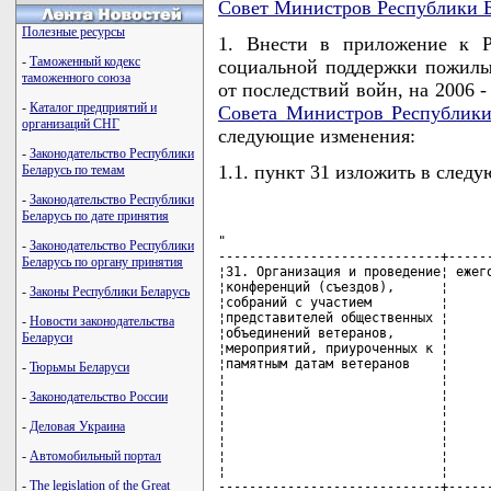
Совет Министров Республики Б
Полезные ресурсы
1. Внести в приложение к Р
-
Таможенный кодекс
социальной поддержки пожилы
таможенного союза
от последствий войн, на 2006 
-
Каталог предприятий и
Совета Министров Республики
организаций СНГ
следующие изменения:
-
Законодательство Республики
1.1. пункт 31 изложить в след
Беларусь по темам
-
Законодательство Республики
Беларусь по дате принятия
"

-
Законодательство Республики
-----------------------------+------
Беларусь по органу принятия
¦31. Организация и проведение¦ ежего
¦конференций (съездов),      ¦      
-
Законы Республики Беларусь
¦собраний с участием         ¦      
¦представителей общественных ¦      
-
Новости законодательства
¦объединений ветеранов,      ¦      
Беларуси
¦мероприятий, приуроченных к ¦      
¦памятным датам ветеранов    ¦      
-
Тюрьмы Беларуси
¦                            ¦      
¦                            ¦      
-
Законодательство России
¦                            ¦      
¦                            ¦      
-
Деловая Украина
¦                            ¦      
¦                            ¦      
-
Автомобильный портал
¦                            ¦      
-
The legislation of the Great
-----------------------------+------