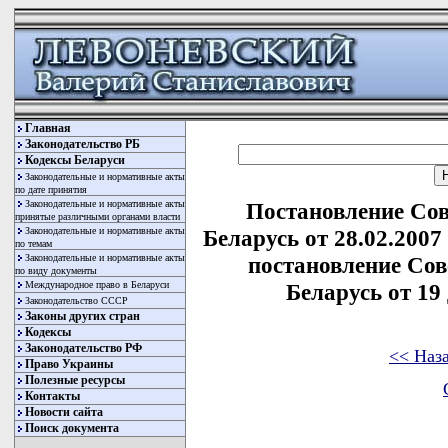
Главная
Законодательство РБ
Кодексы Беларуси
Законодательные и нормативные акты
по дате принятия
Законодательные и нормативные акты
Постановление Со
принятые различными органами власти
Законодательные и нормативные акты
Беларусь от 28.02.2007
по темам
Законодательные и нормативные акты
постановление Со
по виду документы
Международное право в Беларуси
Беларусь от 19 
Законодательство СССР
Законы других стран
Кодексы
Законодательство РФ
<< Наз
Право Украины
Полезные ресурсы
Контакты
Новости сайта
Поиск документа