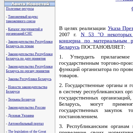
Полезные ресурсы
-
Таможенный кодекс
таможенного союза
В целях реализации
Указа Пре
-
Каталог предприятий и
организаций СНГ
2007 г.
N 53 "О некоторых 
концерна по материальным р
-
Законодательство Республики
Беларусь по темам
Беларусь
ПОСТАНОВЛЯЕТ:
-
Законодательство Республики
1. Утвердить прилагаемо
Беларусь по дате принятия
государственным торгово-прои
-
Законодательство Республики
функций организатора по пров
Беларусь по органу принятия
товаров.
-
Законы Республики Беларусь
2. Государственные органы и г
-
Новости законодательства
в систему республиканских орг
Беларуси
государственных организаций
-
Тюрьмы Беларуси
Беларусь, могут примен
-
Законодательство России
государственных закупок 
-
Деловая Украина
постановлением.
-
Автомобильный портал
3. Республиканским органам 
-
The legislation of the Great
приведение своих норматив