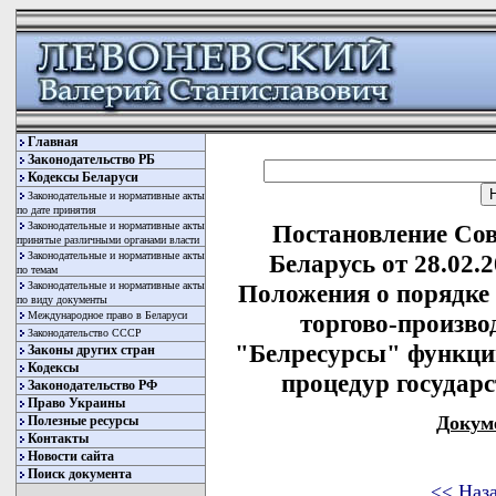
Главная
Законодательство РБ
Кодексы Беларуси
Законодательные и нормативные акты
по дате принятия
Законодательные и нормативные акты
Постановление Со
принятые различными органами власти
Законодательные и нормативные акты
Беларусь от 28.02.
по темам
Законодательные и нормативные акты
Положения о порядке
по виду документы
Международное право в Беларуси
торгово-произв
Законодательство СССР
"Белресурсы" функци
Законы других стран
Кодексы
процедур государ
Законодательство РФ
Право Украины
Докум
Полезные ресурсы
Контакты
Новости сайта
Поиск документа
<< Наз