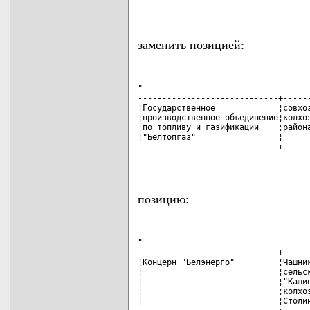
                                   
заменить позицией:
"

-----------------------------+------
¦Государственное             ¦совхоз
¦производственное объединение¦колхоз
¦по топливу и газификации    ¦района
¦"Белтопгаз"                 ¦      
-----------------------------+------
                                   
позицию:
"

-----------------------------+------
¦Концерн "Белэнерго"         ¦Чашник
¦                            ¦сельск
¦                            ¦"Кащин
¦                            ¦колхоз
¦                            ¦Столин