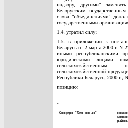
надзору, другими" заменить
Белорусским государственным 
слова "объединениями" допо
государственными организация
1.4. утратил силу;
1.5. в приложении к постан
Беларусь от 2 марта 2000 г. N
иными республиканскими орг
юридическими лицами пом
сельскохозяйственным
сельскохозяйственной продукц
Республики Беларусь, 2000 г., N 
позицию:
"

-----------------------------+------
¦Концерн "Белтопгаз"         ¦совхоз
¦                            ¦колхоз
¦                            ¦района
-----------------------------+------