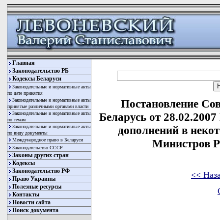
Главная
Законодательство РБ
Кодексы Беларуси
Законодательные и нормативные акты
по дате принятия
Законодательные и нормативные акты
Постановление Со
принятые различными органами власти
Законодательные и нормативные акты
Беларусь от 28.02.2007
по темам
Законодательные и нормативные акты
дополнений в неко
по виду документы
Международное право в Беларуси
Министров Р
Законодательство СССР
Законы других стран
Кодексы
Законодательство РФ
<< Наз
Право Украины
Полезные ресурсы
Контакты
Новости сайта
Поиск документа