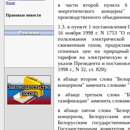
Britain
в части второй пункта 6 с
энергетического концерна"
Правовые новости
производственного объединения
1.3. в пункте 1 постановления
16 ноября 1998 г. N 1753 "О 
пользования электрическо
сжиженным газом, продуктам
сезонных цен на природный
тарифов на электрическую и 
указов Президента и постановл
1998 г., N 32, ст. 828):
в абзаце втором слова "Бело
концерном" заменить словами 
в абзаце третьем слова "
газификации" заменить словам
в абзаце пятом слова "Белор
концерном, Белорусским к
Белорусским государстве
Государственным комитетом 