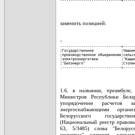
-----------------------------+------
                                   
заменить позицией:
"

-----------------------------+------
¦Государственное             ¦Чашник
¦производственное объединение¦сельск
¦электроэнергетики           ¦"Кащин
¦"Белэнерго"                 ¦Столин
-----------------------------+------
                                   
1.6. в названии, преамбуле
Министров Республики Бел
упорядочении расчетов з
энергоснабжающими орган
Белорусского государств
(Национальный реестр правовы
63, 5/3485) слова "Белорусс
концерна" заменить словами