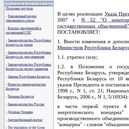
Полезные ресурсы
В целях реализации
Указа Пре
-
Таможенный кодекс
2007 г.
N 52 "О некоторы
таможенного союза
государственных объединений
-
Каталог предприятий и
ПОСТАНОВЛЯЕТ:
организаций СНГ
-
Законодательство Республики
1. Внести изменения и допол
Беларусь по темам
Министров Республики Белару
-
Законодательство Республики
1.1. утратил силу;
Беларусь по дате принятия
-
Законодательство Республики
1.2. в Положении о госуда
Беларусь по органу принятия
Республике Беларусь, утверж
-
Законы Республики Беларусь
Республики Беларусь от 10 я
указов Президента и постановл
-
Новости законодательства
Беларуси
1998 г., N 1, ст. 21; Национ
Беларусь, 2006 г., N 1, 5/16934):
-
Тюрьмы Беларуси
-
Законодательство России
в части первой пункта 4 с
энергетического концерна"
-
Деловая Украина
производственного объединения
-
Автомобильный портал
"концерна" - словом "объединен
-
The legislation of the Great