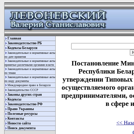
Главная
Законодательство РБ
Кодексы Беларуси
Законодательные и нормативные акты
по дате принятия
Законодательные и нормативные акты
Постановление Мин
принятые различными органами власти
Законодательные и нормативные акты
Республики Белар
по темам
Законодательные и нормативные акты
утверждении Типовых 
по виду документы
Международное право в Беларуси
осуществляемого орга
Законодательство СССР
предпринимателями, о
Законы других стран
Кодексы
в сфере 
Законодательство РФ
Право Украины
Полезные ресурсы
Контакты
<< Наз
Новости сайта
Поиск документа