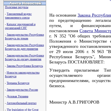
Полезные ресурсы
-
Таможенный кодекс
На основании
Закона Республи
таможенного союза
по предотвращению легализ
-
Каталог предприятий и
путем, и финансирования
организаций СНГ
постановления
Совета Министр
-
Законодательство Республики
г. N 352 "Об общих требован
Беларусь по темам
Положения о Министерстве с
-
Законодательство Республики
утвержденного постановление
Беларусь по дате принятия
от 29 июля 2006 г. N 963 "
-
Законодательство Республики
Республики Беларусь", Мини
Беларусь по органу принятия
Беларусь ПОСТАНОВЛЯЕТ:
-
Законы Республики Беларусь
Утвердить прилагаемые Тип
-
Новости законодательства
осуществляемого орга
Беларуси
предпринимателями, осуществ
-
Тюрьмы Беларуси
бизнеса.
-
Законодательство России
-
Деловая Украина
Министр А.В.ГРИГОРОВ
-
Автомобильный портал
-
The legislation of the Great