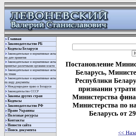
Главная
Законодательство РБ
Кодексы Беларуси
Законодательные и нормативные акты
по дате принятия
Законодательные и нормативные акты
Постановление Минис
принятые различными органами власти
Законодательные и нормативные акты
Беларусь, Министе
по темам
Законодательные и нормативные акты
Республики Беларус
по виду документы
Международное право в Беларуси
признании утрат
Законодательство СССР
Министерства фина
Законы других стран
Кодексы
Министерства по н
Законодательство РФ
Право Украины
Беларусь от 29
Полезные ресурсы
Контакты
Новости сайта
Поиск документа
<< Наз