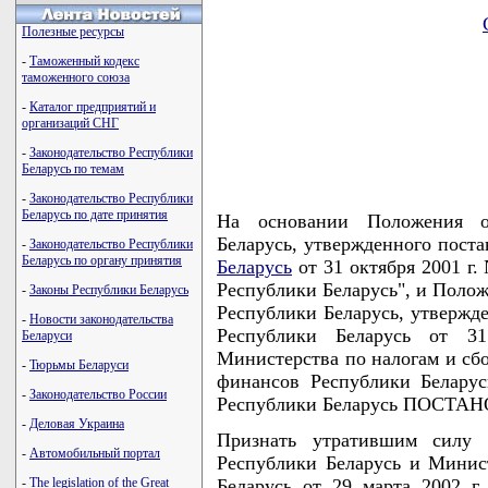
Полезные ресурсы
-
Таможенный кодекс
таможенного союза
-
Каталог предприятий и
организаций СНГ
-
Законодательство Республики
Беларусь по темам
-
Законодательство Республики
Беларусь по дате принятия
На основании Положения о
Беларусь, утвержденного пост
-
Законодательство Республики
Беларусь по органу принятия
Беларусь
от 31 октября 2001 г
Республики Беларусь", и Полож
-
Законы Республики Беларусь
Республики Беларусь, утвержд
-
Новости законодательства
Республики Беларусь от 3
Беларуси
Министерства по налогам и сб
-
Тюрьмы Беларуси
финансов Республики Белару
-
Законодательство России
Республики Беларусь ПОСТА
-
Деловая Украина
Признать утратившим силу 
-
Автомобильный портал
Республики Беларусь и Минис
Беларусь от 29 марта 2002 г
-
The legislation of the Great