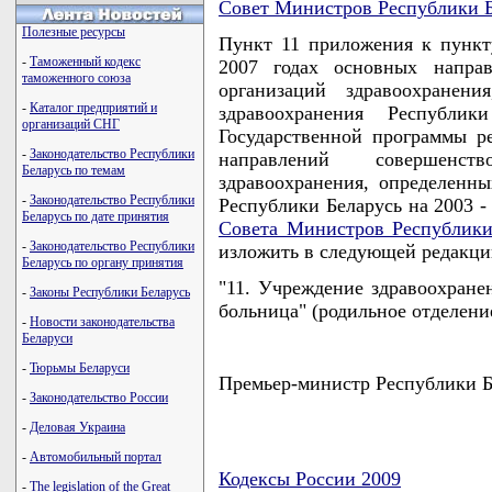
Совет Министров Республики Б
Полезные ресурсы
Пункт 11 приложения к пункт
-
Таможенный кодекс
2007 годах основных направ
таможенного союза
организаций здравоохранени
-
Каталог предприятий и
здравоохранения Республ
организаций СНГ
Государственной программы р
-
Законодательство Республики
направлений совершенств
Беларусь по темам
здравоохранения, определенн
-
Законодательство Республики
Республики Беларусь на 2003 -
Беларусь по дате принятия
Совета Министров Республики
-
Законодательство Республики
изложить в следующей редакци
Беларусь по органу принятия
"11. Учреждение здравоохране
-
Законы Республики Беларусь
больница" (родильное отделение
-
Новости законодательства
Беларуси
-
Тюрьмы Беларуси
Премьер-министр Республики
-
Законодательство России
-
Деловая Украина
-
Автомобильный портал
Кодексы России 2009
-
The legislation of the Great