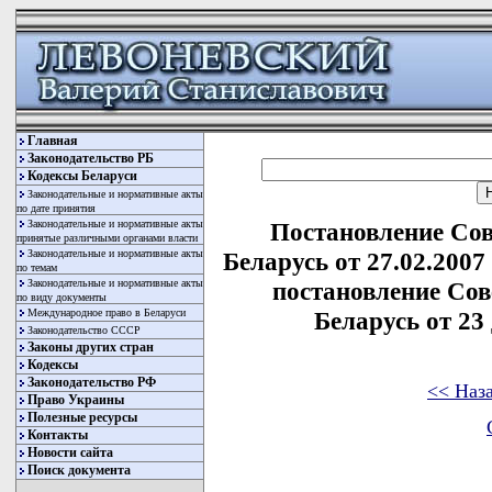
Главная
Законодательство РБ
Кодексы Беларуси
Законодательные и нормативные акты
по дате принятия
Законодательные и нормативные акты
Постановление Со
принятые различными органами власти
Законодательные и нормативные акты
Беларусь от 27.02.2007
по темам
Законодательные и нормативные акты
постановление Со
по виду документы
Международное право в Беларуси
Беларусь от 23 
Законодательство СССР
Законы других стран
Кодексы
Законодательство РФ
<< Наз
Право Украины
Полезные ресурсы
Контакты
Новости сайта
Поиск документа