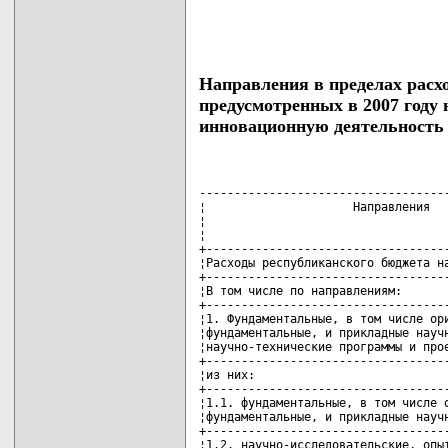
Направления в пределах расх
предусмотренных в 2007 году 
инновационную деятельность
------------------------------------
¦                     Направления   
¦                                   
¦                                   
+-----------------------------------
¦Расходы республиканского бюджета на
+-----------------------------------
¦В том числе по направлениям:       
+-----------------------------------
¦1. Фундаментальные, в том числе ори
¦фундаментальные, и прикладные научн
¦научно-технические программы и прое
+-----------------------------------
¦из них:                            
+-----------------------------------
¦1.1. фундаментальные, в том числе о
¦фундаментальные, и прикладные научн
+-----------------------------------
¦1.2. научно-исследовательские, опыт