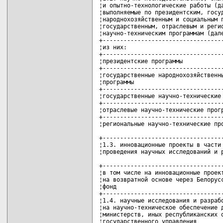
¦и опытно-технологические работы (да
¦выполняемые по президентским, госуд
¦народнохозяйственным и социальным п
¦государственным, отраслевым и регио
¦научно-техническим программам (дале
+-----------------------------------
¦из них:                            
+-----------------------------------
¦президентские программы            
+-----------------------------------
¦государственные народнохозяйственны
¦программы                          
+-----------------------------------
¦государственные научно-технические 
+-----------------------------------
¦отраслевые научно-технические прогр
+-----------------------------------
¦региональные научно-технические про
+-----------------------------------
¦1.3. инновационные проекты в части 
¦проведения научных исследований и р
+-----------------------------------
¦в том числе на инновационные проект
¦на возвратной основе через Белорусс
¦фонд                               
+-----------------------------------
¦1.4. научные исследования и разрабо
¦на научно-техническое обеспечение д
¦министерств, иных республиканских о
¦государственного управления        