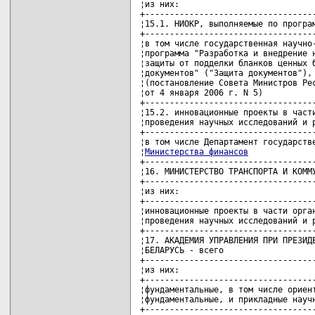
Министерства финансов
                                ¦            ¦
+-----------------------------------------------------+------------+
¦16. МИНИСТЕРСТВО ТРАНСПОРТА И КОММУНИКАЦИЙ - всего   ¦    157200,0¦
+-----------------------------------------------------+------------+
¦из них:                                              ¦            ¦
+-----------------------------------------------------+------------+
¦инновационные проекты в части организации и          ¦    157200,0¦
¦проведения научных исследований и разработок         ¦            ¦
+-----------------------------------------------------+------------+
¦17. АКАДЕМИЯ УПРАВЛЕНИЯ ПРИ ПРЕЗИДЕНТЕ РЕСПУБЛИКИ    ¦    127342,0¦
¦БЕЛАРУСЬ - всего                                     ¦            ¦
+-----------------------------------------------------+------------+
¦из них:                                              ¦            ¦
+-----------------------------------------------------+------------+
¦фундаментальные, в том числе ориентированные         ¦    127342,0¦
¦фундаментальные, и прикладные научные исследования   ¦            ¦
+-----------------------------------------------------+------------+
¦в том числе:                                         ¦            ¦
+-----------------------------------------------------+------------+
¦государственные программы фундаментальных и          ¦    127342,0¦
¦прикладных научных исследований в области            ¦            ¦
¦естественных, технических, гуманитарных и социальных ¦            ¦
¦наук                                                 ¦            ¦
 
+-----------------------------------------------------+------------+
¦18. МИНИСТЕРСТВО ЖИЛИЩНО-КОММУНАЛЬНОГО ХОЗЯЙСТВА -   ¦   1146000,0¦
¦всего                                                ¦            ¦
+-----------------------------------------------------+------------+
¦из них:                                              ¦            ¦
+-----------------------------------------------------+------------+
¦18.1. НИОКР, выполняемые по программам               ¦    920000,0¦
+-----------------------------------------------------+------------+
¦в том числе государственная научно-техническая       ¦    920000,0¦
¦программа "Разработка и внедрение новых технологий,  ¦            ¦
¦оборудования и машин для объектов городского         ¦            ¦
¦хозяйства" ("Городское хозяйство"), 2006 - 2010 годы ¦            ¦
¦(постановление Совета Министров Республики Беларусь  ¦            ¦
¦от 4 января 2006 г. N 5)                             ¦            ¦
+-----------------------------------------------------+------------+
¦18.2. инновационные проекты в части организации и    ¦    226000,0¦
¦проведения научных исследований и разработок         ¦            ¦
+-----------------------------------------------------+------------+
¦19. МИНИСТЕРСТВО ПРОМЫШЛЕННОСТИ - всего              ¦  45247842,7¦
 
+-----------------------------------------------------+------------+
¦