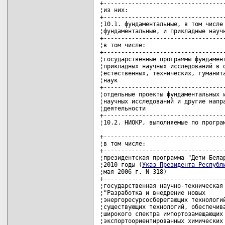
+-----------------------------------
¦из них:                            
+-----------------------------------
¦10.1. фундаментальные, в том числе 
¦фундаментальные, и прикладные научн
+-----------------------------------
¦в том числе:                       
+-----------------------------------
¦государственные программы фундамент
¦прикладных научных исследований в о
¦естественных, технических, гуманита
¦наук                               
+-----------------------------------
¦отдельные проекты фундаментальных и
¦научных исследований и другие напра
¦деятельности                       
+-----------------------------------
¦10.2. НИОКР, выполняемые по програм
+-----------------------------------
¦в том числе:                       
+-----------------------------------
¦президентская программа "Дети Белар
¦2010 годы (
Указ Президента Республ