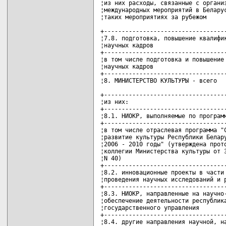
¦из них расходы, связанные с организ
¦международных мероприятий в Беларус
¦таких мероприятиях за рубежом      
+-----------------------------------
¦7.8. подготовка, повышение квалифик
¦научных кадров                     
+-----------------------------------
¦в том числе подготовка и повышение 
¦научных кадров                     
+-----------------------------------
¦8. МИНИСТЕРСТВО КУЛЬТУРЫ - всего   
+-----------------------------------
¦из них:                            
+-----------------------------------
¦8.1. НИОКР, выполняемые по программ
+-----------------------------------
¦в том числе отраслевая программа "С
¦развитие культуры Республики Белару
¦2006 - 2010 годы" (утверждена прото
¦коллегии Министерства культуры от 3
¦N 40)                              
+-----------------------------------
¦8.2. инновационные проекты в части 
¦проведения научных исследований и р
+-----------------------------------
¦8.3. НИОКР, направленные на научно-
¦обеспечение деятельности республика
¦государственного управления        
+-----------------------------------
¦8.4. другие направления научной, на