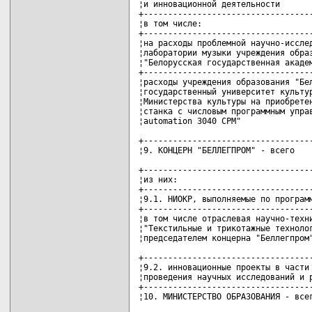
¦и инновационной деятельности       
+-----------------------------------
¦в том числе:                       
+-----------------------------------
¦на расходы проблемной научно-исслед
¦лаборатории музыки учреждения образ
¦"Белорусская государственная академ
+-----------------------------------
¦расходы учреждения образования "Бел
¦государственный университет культур
¦Министерства культуры на приобретен
¦станка с числовым программным управ
¦automation 3040 CPM"               
+-----------------------------------
¦9. КОНЦЕРН "БЕЛЛЕГПРОМ" - всего    
+-----------------------------------
¦из них:                            
+-----------------------------------
¦9.1. НИОКР, выполняемые по программ
+-----------------------------------
¦в том числе отраслевая научно-техни
¦"Текстильные и трикотажные технолог
¦председателем концерна "Беллегпром"
+-----------------------------------
¦9.2. инновационные проекты в части 
¦проведения научных исследований и р
+-----------------------------------
¦10. МИНИСТЕРСТВО ОБРАЗОВАНИЯ - всег