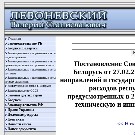
Главная
Законодательство РБ
Кодексы Беларуси
Законодательные и нормативные акты
по дате принятия
Законодательные и нормативные акты
Постановление Со
принятые различными органами власти
Законодательные и нормативные акты
Беларусь от 27.02.
по темам
Законодательные и нормативные акты
направлений и государ
по виду документы
Международное право в Беларуси
расходов респ
Законодательство СССР
предусмотренных в 2
Законы других стран
Кодексы
техническую и ин
Законодательство РФ
Право Украины
Полезные ресурсы
Контакты
<< Наз
Новости сайта
Поиск документа