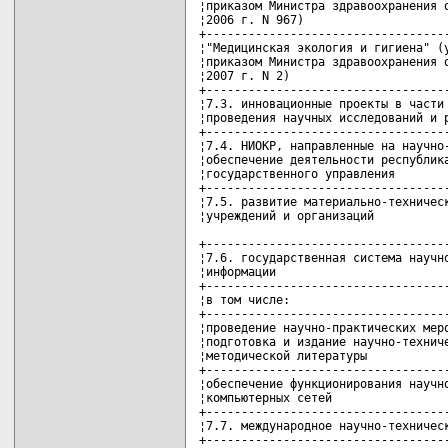
¦приказом Министра здравоохранения о
¦2006 г. N 967)                     
+-----------------------------------
¦"Медицинская экология и гигиена" (у
¦приказом Министра здравоохранения о
¦2007 г. N 2)                       
+-----------------------------------
¦7.3. инновационные проекты в части 
¦проведения научных исследований и р
+-----------------------------------
¦7.4. НИОКР, направленные на научно-
¦обеспечение деятельности республика
¦государственного управления        
+-----------------------------------
¦7.5. развитие материально-техническ
¦учреждений и организаций           
+-----------------------------------
¦7.6. государственная система научно
¦информации                         
+-----------------------------------
¦в том числе:                       
+-----------------------------------
¦проведение научно-практических меро
¦подготовка и издание научно-техниче
¦методической литературы            
+-----------------------------------
¦обеспечение функционирования научно
¦компьютерных сетей                 
+-----------------------------------
¦7.7. международное научно-техническ
+-----------------------------------