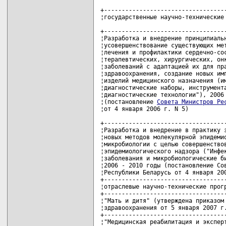
Совета Министров Ре
¦от 4 января 2006 г. N 5)           
+-----------------------------------
¦Разработка и внедрение в практику з
¦новых методов молекулярной эпидемио
¦микробиологии с целью совершенствов
¦эпидемиологического надзора ("Инфек
¦заболевания и микробиологические би
¦2006 - 2010 годы (постановление Сов
¦Республики Беларусь от 4 января 200
+-----------------------------------
¦отраслевые научно-технические прогр
+-----------------------------------
¦"Мать и дитя" (утверждена приказом 
¦здравоохранения от 5 января 2007 г.
+-----------------------------------
¦"Медицинская реабилитация и эксперт