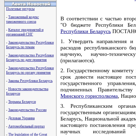
Полезные ресурсы
-
Таможенный кодекс
В соответствии с частью втор
таможенного союза
"О бюджете Республики Бе
-
Каталог предприятий и
Республики Беларусь
ПОСТАНО
организаций СНГ
1. Утвердить направления и 
-
Законодательство Республики
расходов республиканского б
Беларусь по темам
научную, научно-техниче
-
Законодательство Республики
(прилагаются).
Беларусь по дате принятия
-
Законодательство Республики
2. Государственному комитету
Беларусь по органу принятия
срок довести настоящее пос
-
Законы Республики Беларусь
государственного управлени
подчиненных Правительству 
-
Новости законодательства
Беларуси
Минского горисполкома
, Нацио
-
Тюрьмы Беларуси
3. Республиканским органа
-
Законодательство России
государственным организациям
Беларусь, Национальной академ
-
Деловая Украина
настоящего постановления пр
-
Автомобильный портал
научных исследований 
-
The legislation of the Great