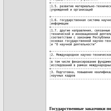
+-----------------------------------
¦1.5. развитие материально-техническ
¦учреждений и организаций           
+-----------------------------------
¦1.6. государственная система научно
¦информации                         
+-----------------------------------
¦1.7. другие направления, связанные 
¦технической и инновационной деятель
¦соответствии с законами Республики 
¦основах государственной научно-техн
¦и "О научной деятельности"         
+-----------------------------------
¦2. Международное научно-техническое
+-----------------------------------
¦в том числе финансирование фундамен
¦исследований в рамках международных
+-----------------------------------
¦3. Подготовка, повышение квалификац
¦научных кадров                     
-----------------------------------
Государственные заказчики п