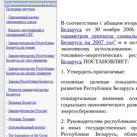
Полезные ресурсы
-
Таможенный кодекс
таможенного союза
В соответствии с абзацем вто
Беларусь
от 30 ноября 2006
-
Каталог предприятий и
организаций СНГ
параметров прогноза социаль
Беларусь на 2007 год"
и в цел
-
Законодательство Республики
Беларусь по темам
экономному использованию с
топливно-энергетических р
-
Законодательство Республики
Беларусь по дате принятия
Беларусь
ПОСТАНОВЛЯЕТ:
-
Законодательство Республики
1. Утвердить прилагаемые:
Беларусь по органу принятия
основные целевые показател
-
Законы Республики Беларусь
развития Республики Беларусь 
-
Новости законодательства
Беларуси
поквартальные значения ос
-
Тюрьмы Беларуси
социально-экономического разв
энергосбережению.
-
Законодательство России
-
Деловая Украина
2. Руководителям республиканс
и иных государственных орг
-
Автомобильный портал
Республики Беларусь, об
-
The legislation of the Great