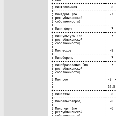
+----------------------------+------
¦ Минжилкомхоз               ¦  -8  
+----------------------------+------
¦ Минздрав (по               ¦  -7  
¦ республиканской            ¦      
¦ собственности)             ¦      
+----------------------------+------
¦ Мининформ                  ¦  -7  
+----------------------------+------
¦ Минкультуры (по            ¦  -7  
¦ республиканской            ¦      
¦ собственности)             ¦      
+----------------------------+------
¦ Минлесхоз                  ¦  -8  
+----------------------------+------
¦ Минобороны                 ¦  -7  
+----------------------------+------
¦ Минобразование (по         ¦  -7  
¦ республиканской            ¦      
¦ собственности)             ¦      
+----------------------------+------
¦ Минпром                    ¦ -8  <
¦                            ¦----- 
¦                            ¦-10,5 
+----------------------------+------
¦ Минсвязи                   ¦  -8  
+----------------------------+------
¦ Минсельхозпрод             ¦  -8  
+----------------------------+------
¦ Минспорт (по               ¦  -6  
¦ республиканской            ¦      
¦ собственности)             ¦      