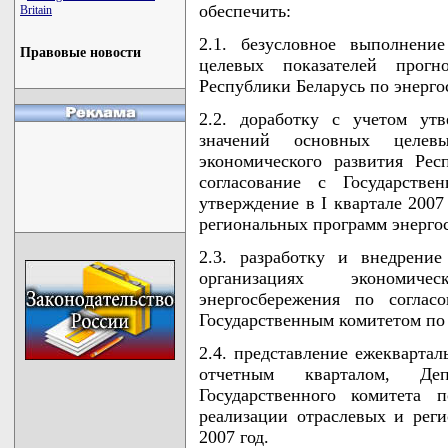
обеспечить:
Britain
2.1. безусловное выполнени
Правовые новости
целевых показателей прогно
Республики Беларусь по энерг
2.2. доработку с учетом ут
значений основных целевы
экономического развития Рес
согласование с Государств
утверждение в I квартале 2007
региональных программ энергос
2.3. разработку и внедрени
организациях экономиче
энергосбережения по согла
Государственным комитетом по
2.4. представление ежеквартал
отчетным кварталом, Деп
Государственного комитета 
реализации отраслевых и рег
2007 год.