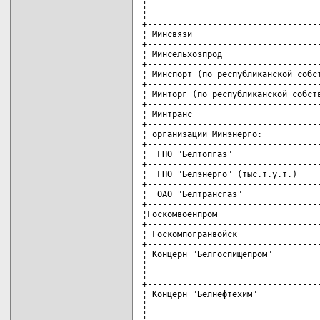
¦                                   
¦                                   
+-----------------------------------
¦ Минсвязи                          
+-----------------------------------
¦ Минсельхозпрод                    
+-----------------------------------
¦ Минспорт (по республиканской собст
+-----------------------------------
¦ Минторг (по республиканской собств
+-----------------------------------
¦ Минтранс                          
+-----------------------------------
¦ организации Минэнерго:            
+-----------------------------------
¦  ГПО "Белтопгаз"                  
+-----------------------------------
¦  ГПО "Белэнерго" (тыс.т.у.т.)     
+-----------------------------------
¦  ОАО "Белтрансгаз"                
+-----------------------------------
¦Госкомвоенпром                     
+-----------------------------------
¦ Госкомпогранвойск                 
+-----------------------------------
¦ Концерн "Белгоспищепром"          
¦                                   
¦                                   
+-----------------------------------
¦ Концерн "Белнефтехим"             
¦                                   
¦                                   