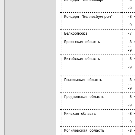
¦                            ¦  --  
¦                            ¦  -9  
+----------------------------+------
¦ Концерн "Беллесбумпром"    ¦  -8 <
¦                            ¦  --  
¦                            ¦  -9  
+----------------------------+------
¦ Белкоопсоюз                ¦  -7  
+----------------------------+------
¦ Брестская область          ¦  -8 <
¦                            ¦  --  
¦                            ¦  -9  
+----------------------------+------
¦ Витебская область          ¦  -8 <
¦                            ¦  --  
¦                            ¦  -9  
+----------------------------+------
¦ Гомельская область         ¦  -8 <
¦                            ¦  --  
¦                            ¦  -9  
+----------------------------+------
¦ Гродненская область        ¦  -8 <
¦                            ¦  --  
¦                            ¦  -9  
+----------------------------+------
¦ Минская область            ¦  -8 <
¦                            ¦  --  
¦                            ¦  -9  
+----------------------------+------
¦ Могилевская область        ¦  -8 <
¦                            ¦----- 