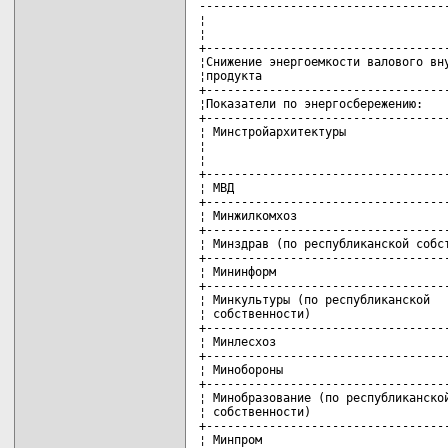
------------------------------------
¦                                   
¦                                   
+-----------------------------------
¦Снижение энергоемкости валового вну
¦продукта                           
+-----------------------------------
¦Показатели по энергосбережению:    
+-----------------------------------
¦ Минстройархитектуры               
¦                                   
¦                                   
+-----------------------------------
¦ МВД                               
+-----------------------------------
¦ Минжилкомхоз                      
+-----------------------------------
¦ Минздрав (по республиканской собст
+-----------------------------------
¦ Мининформ                         
+-----------------------------------
¦ Минкультуры (по республиканской   
¦ собственности)                    
+-----------------------------------
¦ Минлесхоз                         
+-----------------------------------
¦ Минобороны                        
+-----------------------------------
¦ Минобразование (по республиканской
¦ собственности)                    
+-----------------------------------
¦ Минпром                           