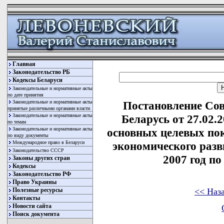
Главная
Законодательство РБ
Кодексы Беларуси
Законодательные и нормативные акты
по дате принятия
Законодательные и нормативные акты
Постановление Со
принятые различными органами власти
Законодательные и нормативные акты
Беларусь от 27.02.
по темам
Законодательные и нормативные акты
основных целевых пок
по виду документы
Международное право в Беларуси
экономического разв
Законодательство СССР
2007 год п
Законы других стран
Кодексы
Законодательство РФ
Право Украины
<< Наз
Полезные ресурсы
Контакты
Новости сайта
Поиск документа