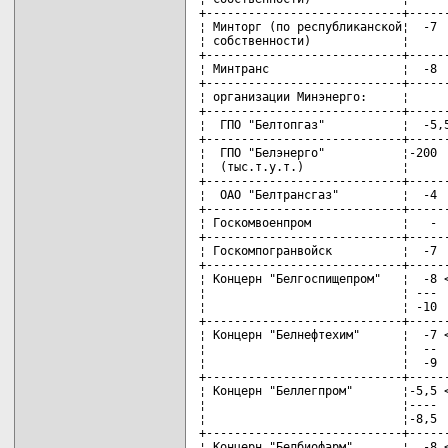
+----------------------------+------
¦ Минторг (по республиканской¦  -7  
¦ собственности)             ¦      
+----------------------------+------
¦ Минтранс                   ¦  -8  
+----------------------------+------
¦ организации Минэнерго:     ¦      
+----------------------------+------
¦  ГПО "Белтопгаз"           ¦  -5,5
+----------------------------+------
¦  ГПО "Белэнерго"           ¦-200  
¦  (тыс.т.у.т.)              ¦      
+----------------------------+------
¦  ОАО "Белтрансгаз"         ¦  -4  
+----------------------------+------
¦ Госкомвоенпром             ¦   -  
+----------------------------+------
¦ Госкомпогранвойск          ¦  -7  
+----------------------------+------
¦ Концерн "Белгоспищепром"   ¦  -8 <
¦                            ¦ ---  
¦                            ¦ -10  
+----------------------------+------
¦ Концерн "Белнефтехим"      ¦  -7 <
¦                            ¦  --  
¦                            ¦  -9  
+----------------------------+------
¦ Концерн "Беллегпром"       ¦-5,5 <
¦                            ¦----  
¦                            ¦-8,5  
+----------------------------+------
¦ Концерн "Белбиофарм"       ¦  -8 <