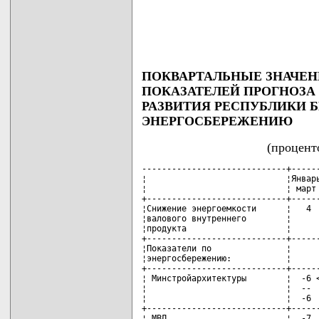
                                    
                                    
                                   
ПОКВАРТАЛЬНЫЕ ЗНАЧЕ
ПОКАЗАТЕЛЕЙ ПРОГНОЗ
РАЗВИТИЯ РЕСПУБЛИКИ БЕ
ЭНЕРГОСБЕРЕЖЕНИЮ
(процент
-----------------------------+------
¦                            ¦Январь
¦                            ¦ март 
+----------------------------+------
¦Снижение энергоемкости      ¦   4  
¦валового внутреннего        ¦      
¦продукта                    ¦      
+----------------------------+------
¦Показатели по               ¦      
¦энергосбережению:           ¦      
+----------------------------+------
¦ Минстройархитектуры        ¦  -6 <
¦                            ¦  --  
¦                            ¦  -6  
+----------------------------+------
¦ МВД                        ¦  -7  