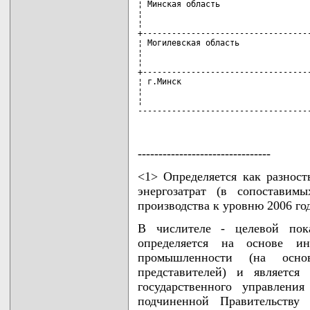
¦ Минская область                   
¦                                   
¦                                   
+-----------------------------------
¦ Могилевская область               
¦                                   
¦                                   
+-----------------------------------
¦ г.Минск                           
¦                                   
¦                                   
-----------------------------------
--------------------------------
<1> Определяется как разнос
энергозатрат (в сопоставим
производства к уровню 2006 год
В числителе - целевой пока
определяется на основе ин
промышленности (на осно
представителей) и является
государственного управлени
подчиненной Правительству 