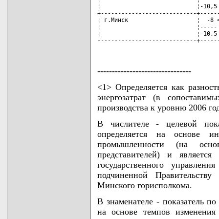
¦                            ¦-10,5 
+----------------------------+------
¦ г.Минск                    ¦  -8 <
¦                            ¦----- 
¦                            ¦-10,5 
-----------------------------+-----
--------------------------------
<1> Определяется как разнос
энергозатрат (в сопоставим
производства к уровню 2006 год
В числителе - целевой пока
определяется на основе ин
промышленности (на осно
представителей) и является
государственного управлени
подчиненной Правительству 
Минского горисполкома.
В знаменателе - показатель по
на основе темпов изменения