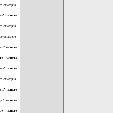
го санаторно-
ка" частного
го санаторно-
го санаторно-
-72" частного
ка" частного
ина" частного
го санаторно-
очь" частного
ра" частного
рег" частного