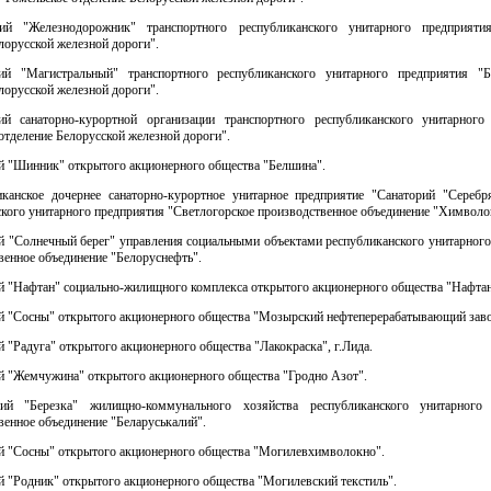
ий "Железнодорожник" транспортного республиканского унитарного предприяти
лорусской железной дороги".
ий "Магистральный" транспортного республиканского унитарного предприятия "Б
лорусской железной дороги".
ий санаторно-курортной организации транспортного республиканского унитарного
отделение Белорусской железной дороги".
ий "Шинник" открытого акционерного общества "Белшина".
иканское дочернее санаторно-курортное унитарное предприятие "Санаторий "Сереб
кого унитарного предприятия "Светлогорское производственное объединение "Химволо
ий "Солнечный берег" управления социальными объектами республиканского унитарного
енное объединение "Белоруснефть".
ий "Нафтан" социально-жилищного комплекса открытого акционерного общества "Нафтан
ий "Сосны" открытого акционерного общества "Мозырский нефтеперерабатывающий заво
й "Радуга" открытого акционерного общества "Лакокраска", г.Лида.
й "Жемчужина" открытого акционерного общества "Гродно Азот".
рий "Березка" жилищно-коммунального хозяйства республиканского унитарного 
енное объединение "Беларуськалий".
ий "Сосны" открытого акционерного общества "Могилевхимволокно".
й "Родник" открытого акционерного общества "Могилевский текстиль".