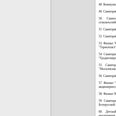
48. Коммунал
49. Санатори
50. Санато
сельскохозя
51. Санатори
52. Санатори
53. Филиал "
"Термопласт"
54. Санатори
"Гродноэнерг
55. Санатор
"Могилевэне
56. Санатори
57. Филиал 
акционерног
58. Филиал N
59. Санатор
Белорусской 
60. Детски
предприятия 