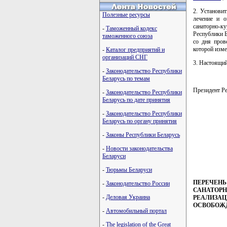
2. Установит
Полезные ресурсы
лечение и о
санаторно-ку
-
Таможенный кодекс
Республики Б
таможенного союза
со дня пров
которой изме
-
Каталог предприятий и
организаций СНГ
3. Настоящий
-
Законодательство Республики
Беларусь по темам
Президент 
-
Законодательство Республики
Беларусь по дате принятия
-
Законодательство Республики
Беларусь по органу принятия
         
         
-
Законы Республики Беларусь
         
         
-
Новости законодательства
Беларуси
-
Тюрьмы Беларуси
ПЕРЕЧЕНЬ
-
Законодательство России
САНАТОРН
-
Деловая Украина
РЕАЛИЗАЦ
ОСВОБОЖ
-
Автомобильный портал
-
The legislation of the Great