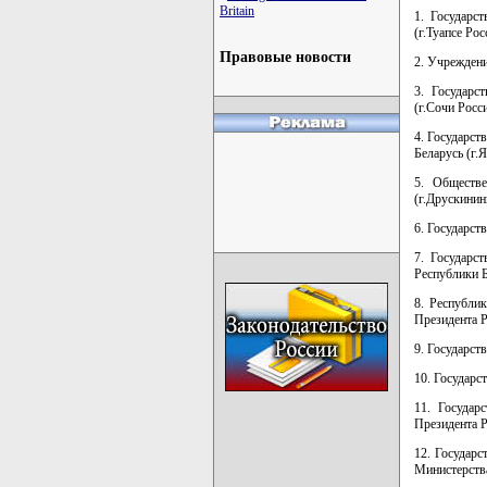
Britain
1. Государс
(г.Туапсе Ро
Правовые новости
2. Учреждени
3. Государс
(г.Сочи Росс
4. Государст
Беларусь (г.
5. Обществе
(г.Друскинин
6. Государст
7. Государс
Республики Б
8. Республи
Президента Р
9. Государст
10. Государс
11. Государ
Президента Р
12. Государс
Министерства