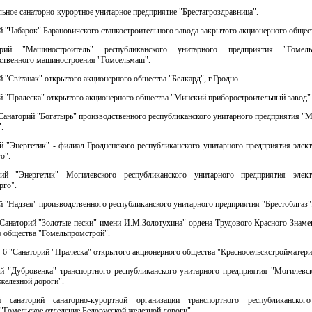
ьное санаторно-курортное унитарное предприятие "Брестагроздравница".
й "Чабарок" Барановичского станкостроительного завода закрытого акционерного общест
рий "Машиностроитель" республиканского унитарного предприятия "Гомел
йственного машиностроения "Гомсельмаш".
й "Свiтанак" открытого акционерного общества "Белкард", г.Гродно.
й "Пралеска" открытого акционерного общества "Минский приборостроительный завод"
Санаторий "Богатырь" производственного республиканского унитарного предприятия "
.
й "Энергетик" - филиал Гродненского республиканского унитарного предприятия элек
о".
ий "Энергетик" Могилевского республиканского унитарного предприятия элект
рго".
й "Надзея" производственного республиканского унитарного предприятия "Брестоблгаз"
"Санаторий "Золотые пески" имени И.М.Золотухина" ордена Трудового Красного Знаме
о общества "Гомельпромстрой".
 6 "Санаторий "Пралеска" открытого акционерного общества "Красносельскстройматери
ий "Дубровенка" транспортного республиканского унитарного предприятия "Могилевск
железной дороги".
й санаторий санаторно-курортной организации транспортного республиканского
"Гомельское отделение Белорусской железной дороги".