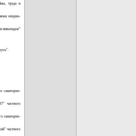
йны, труда и
иями опорно-
 и инвалидов"
русь".
о санаторно-
87" частного
го санаторно-
ий" частного