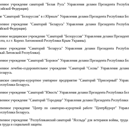
твенное учреждение санаторий "Белая Русь" Управления делами Президента Республ
ссийской Федерации).
е "Санаторий "Белоруссия" в г.Юрмале" Управления делами Президента Республики Бел
твенное учреждение "Санаторий "Беларусь" Управления делами Президента Республ
ийской Федерации).
венное медицинское учреждение "Санаторий "Белоруссия" Управления делами Президен
Ялта, п.г.т. Кореиз Автономной Республики Крым Украины).
нное учреждение "Санаторий "Беларусь" Управления делами Президента Республ
кай Литовской Республики).
венное учреждение "Санаторий "Боровое" Управления делами Президента Республики Бе
твенное лечебно-оздоровительное учреждение "Санаторий "Сосны" Управления делам
еларусь.
канское санаторно-курортное унитарное предприятие "Санаторий "Приозерный" Управ
еспублики Беларусь.
венное учреждение "Санаторий "Юность" Управления делами Президента Республики Бел
твенное учреждение "Санаторий "Городище" Управления делами Президента Республики 
ственное учреждение "Центр по санаторно-курортной работе "ЦентрКурорт" Управ
еспублики Беларусь.
твенное учреждение "Республиканский санаторий "Ясельда" для ветеранов войны, труда
 труда и социальной защиты.