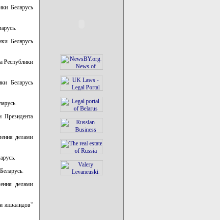
ики Беларусь
арусь.
ики Беларусь
та Республики
ики Беларусь
ларусь.
и Президента
ления делами
арусь.
Беларусь.
ления делами
 и инвалидов"