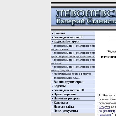
Главная
Законодательство РБ
Кодексы Беларуси
Законодательные и нормативные акты
по дате принятия
Указ
Законодательные и нормативные акты
изменен
принятые различными органами власти
Законодательные и нормативные акты
по темам
Законодательные и нормативные акты
по виду документы
Международное право в Беларуси
Законодательство СССР
Законы других стран
Кодексы
Законодательство РФ
Право Украины
1. Внести в
Полезные ресурсы
лечение и оз
Контакты
освобождают
Новости сайта
Беларусь
от 1
по реализац
Поиск документа
населения"
, 