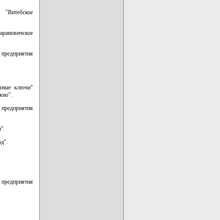
я "Витебское
арановичское
 предприятия
ряные ключи"
кно".
 предприятия
".
д".
предприятия