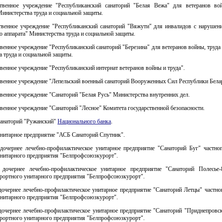
ственное учреждение "Республиканский санаторий "Белая Вежа" для ветеранов во
инистерства труда и социальной защиты.
ственное учреждение "Республиканский санаторий "Вяжути" для инвалидов с нарушен
о аппарата" Министерства труда и социальной защиты.
твенное учреждение "Республиканский санаторий "Березина" для ветеранов войны, труда
 труда и социальной защиты.
твенное учреждение "Республиканский интернат ветеранов войны и труда".
твенное учреждение "Лепельский военный санаторий Вооруженных Сил Республики Бела
твенное учреждение "Санаторий "Белая Русь" Министерства внутренних дел.
твенное учреждение "Санаторий "Лесное" Комитета государственной безопасности.
санаторий "Ружанский"
Национального банка
.
унитарное предприятие "АСБ Санаторий Спутник".
 дочернее лечебно-профилактическое унитарное предприятие "Санаторий Буг" частног
унитарного предприятия "Белпрофсоюзкурорт".
 дочернее лечебно-профилактическое унитарное предприятие "Санаторий Полесье-
урортного унитарного предприятия "Белпрофсоюзкурорт".
дочернее лечебно-профилактическое унитарное предприятие "Санаторий Летцы" частно
унитарного предприятия "Белпрофсоюзкурорт".
 дочернее лечебно-профилактическое унитарное предприятие "Санаторий "Приднепровск
урортного унитарного предприятия "Белпрофсоюзкурорт".