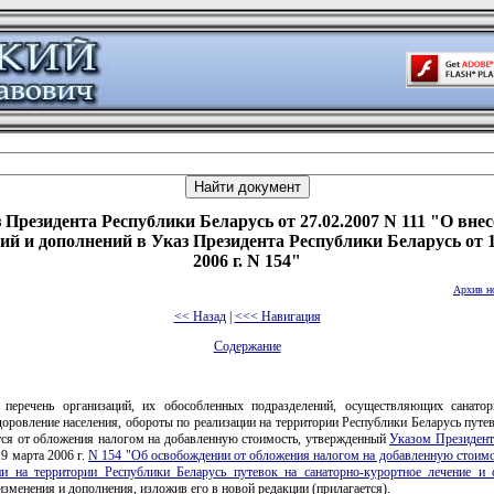
 Президента Республики Беларусь от 27.02.2007 N 111 "О вне
ий и дополнений в Указ Президента Республики Беларусь от 
2006 г. N 154"
Архив н
<< Назад
|
<<< Навигация
Содержание
 перечень организаций, их обособленных подразделений, осуществляющих санатор
доровление населения, обороты по реализации на территории Республики Беларусь путе
ся от обложения налогом на добавленную стоимость, утвержденный
Указом Президент
9 марта 2006 г.
N 154 "Об освобождении от обложения налогом на добавленную стоимо
ии на территории Республики Беларусь путевок на санаторно-курортное лечение и 
изменения и дополнения, изложив его в новой редакции (прилагается).