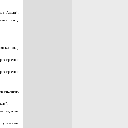
ва "Атлант".
ьский завод
.
Минский завод
троэнергетики
роэнергетики
.
ни открытого
алы".
ое отделение
 унитарного