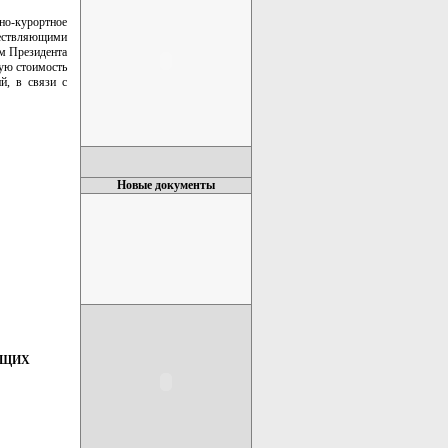
рно-курортное
ществляющими
ом Президента
ную стоимость
й, в связи с
Новые документы
ЮЩИХ