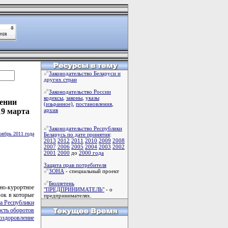
Законодательство Беларуси и
других стран
Законодательство России
кодексы
,
законы
,
указы
сении
(изьранное)
,
постановления
,
19 марта
архив
Законодательство Республики
оябрь 2011 года
Беларусь по дате принятия
:
2013
2012
2011
2010
2009
2008
2007
2006
2005
2004
2003
2002
2001
2000
до
2000 года
Защита прав потребителя
ЗОНА
- специальный проект
Бюллетень
но-курортное
"ПРЕДПРИНИМАТЕЛЬ"
- о
вок в которые
предпринимателях.
а Республики
сть оборотов
оздоровление