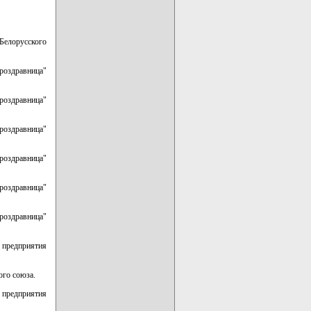
 Белорусского
оздравница"
роздравница"
оздравница"
роздравница"
роздравница"
роздравница"
предприятия
ого союза.
предприятия