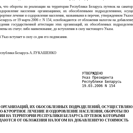
ь, что обороты по реализации на территории Республики Беларусь путевок на санато
здоровление населения организациями, их обособленными подразделениями, осу
рортное лечение и оздоровление населения, названными в перечне, утвержденном Указ
еларусь от 19 марта 2006 г. N 154, освобождаются от обложения налогом на добавлен
едения государственной аттестации этих организаций, их обособленных подразделени
нены их статус либо наименование, до вступления в силу настоящего Указа.
 Указ вступает в силу со дня его подписания.
Республики Беларусь А.ЛУКАШЕНКО
                                        УТВЕРЖДЕНО

                                        Указ Президента

                                        Республики Беларусь

                                        19.03.2006 N 154

 ОРГАНИЗАЦИЙ, ИХ ОБОСОБЛЕННЫХ ПОДРАЗДЕЛЕНИЙ, ОСУЩЕСТВЛЯ
О-КУРОРТНОЕ ЛЕЧЕНИЕ И ОЗДОРОВЛЕНИЕ НАСЕЛЕНИЯ, ОБОРОТЫ ПО
ИИ НА ТЕРРИТОРИИ РЕСПУБЛИКИ БЕЛАРУСЬ ПУТЕВОК КОТОРЫМИ
ДАЮТСЯ ОТ ОБЛОЖЕНИЯ НАЛОГОМ НА ДОБАВЛЕННУЮ СТОИМОСТЬ