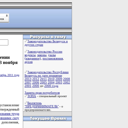
Законодательство Беларуси и
других стран
Законодательство России
кодексы
,
законы
,
указы
сении
(изьранное)
,
постановления
,
3 ноября
архив
Законодательство Республики
оябрь 2011 года
Беларусь по дате принятия
:
2013
2012
2011
2010
2009
2008
2007
2006
2005
2004
2003
2002
2001
2000
до
2000 года
Защита прав потребителя
ЗОНА
- специальный проект
Бюллетень
установление
"ПРЕДПРИНИМАТЕЛЬ"
- о
утвержденный
предпринимателях.
ования труда
тившими силу
 дополнения,