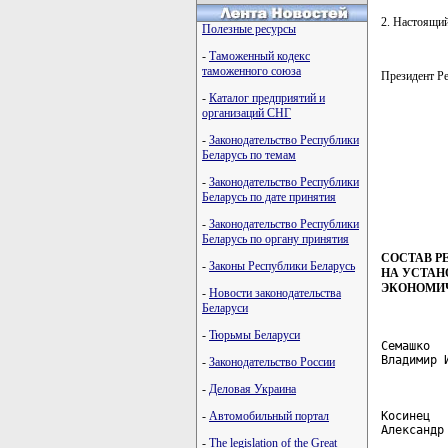
2. Настоящий
Полезные ресурсы
-
Таможенный кодекс
таможенного союза
Президент 
-
Каталог предприятий и
организаций СНГ
-
Законодательство Республики
         
Беларусь по темам
         
         
-
Законодательство Республики
         
Беларусь по дате принятия
-
Законодательство Республики
Беларусь по органу принятия
СОСТАВ Р
-
Законы Республики Беларусь
НА УСТАН
ЭКОНОМИЧ
-
Новости законодательства
Беларуси
-
Тюрьмы Беларуси
Семашко  
Владимир 
-
Законодательство России
-
Деловая Украина
Косинец  
-
Автомобильный портал
Александр
-
The legislation of the Great