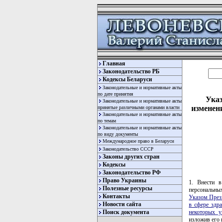
Главная
Законодательство РБ
Кодексы Беларуси
Законодательные и нормативные акты
по дате принятия
Указ
Законодательные и нормативные акты
изменен
принятые различными органами власти
Законодательные и нормативные акты
по темам
Законодательные и нормативные акты
по виду документы
Международное право в Беларуси
Законодательство СССР
Законы других стран
Кодексы
Законодательство РФ
Право Украины
1. Внести в
Полезные ресурсы
персональны
Контакты
Указом През
Новости сайта
в сфере здр
некоторых у
Поиск документа
изложив его 