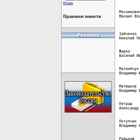
Britain
Мясникови
Михаил Вл
Правовые новости
Зайченко 
Жарко    
Матвейчук
Матюшков 
Петраш   
Потупчик 
Радьков  