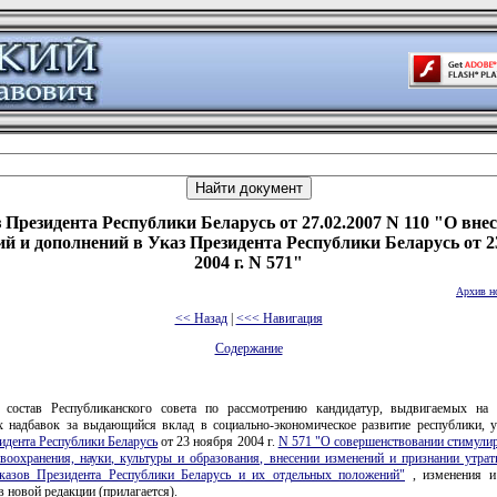
 Президента Республики Беларусь от 27.02.2007 N 110 "О вне
ий и дополнений в Указ Президента Республики Беларусь от 2
2004 г. N 571"
Архив н
<< Назад
|
<<< Навигация
Содержание
 состав Республиканского совета по рассмотрению кандидатур, выдвигаемых на 
х надбавок за выдающийся вклад в социально-экономическое развитие республики, 
идента Республики Беларусь
от 23 ноября 2004 г.
N 571 "О совершенствовании стимулир
авоохранения, науки, культуры и образования, внесении изменений и признании утра
казов Президента Республики Беларусь и их отдельных положений"
, изменения и
в новой редакции (прилагается).