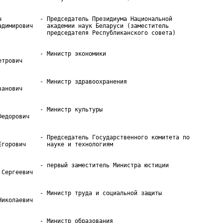
ч           - Председатель Президиума Национальной

адимирович    академии наук Беларуси (заместитель

            - Министр экономики

            - Министр здравоохранения

            - Министр культуры

            - Председатель Государственного комитета по

            - первый заместитель Министра юстиции

            - Министр труда и социальной защиты

            - Министр образования
