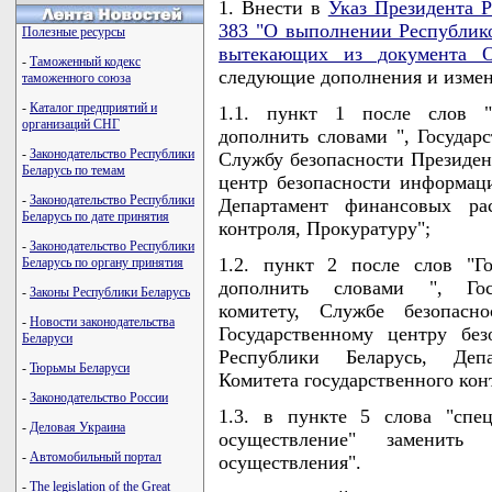
1. Внести в
Указ Президента Р
383 "О выполнении Республико
Полезные ресурсы
вытекающих из документа 
-
Таможенный кодекс
следующие дополнения и измен
таможенного союза
-
Каталог предприятий и
1.1. пункт 1 после слов "
организаций СНГ
дополнить словами ", Госуда
-
Законодательство Республики
Службу безопасности Президен
Беларусь по темам
центр безопасности информац
-
Законодательство Республики
Департамент финансовых рас
Беларусь по дате принятия
контроля, Прокуратуру";
-
Законодательство Республики
1.2. пункт 2 после слов "Г
Беларусь по органу принятия
дополнить словами ", Гос
-
Законы Республики Беларусь
комитету, Службе безопасно
-
Новости законодательства
Государственному центру бе
Беларуси
Республики Беларусь, Деп
-
Тюрьмы Беларуси
Комитета государственного кон
-
Законодательство России
1.3. в пункте 5 слова "спец
-
Деловая Украина
осуществление" заменить
-
Автомобильный портал
осуществления".
-
The legislation of the Great