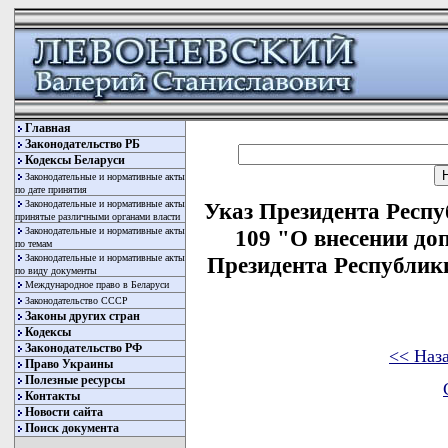
Главная
Законодательство РБ
Кодексы Беларуси
Законодательные и нормативные акты
по дате принятия
Законодательные и нормативные акты
Указ Президента Респу
принятые различными органами власти
Законодательные и нормативные акты
109 "О внесении до
по темам
Законодательные и нормативные акты
Президента Республики
по виду документы
Международное право в Беларуси
Законодательство СССР
Законы других стран
Кодексы
Законодательство РФ
<< Наз
Право Украины
Полезные ресурсы
Контакты
Новости сайта
Поиск документа