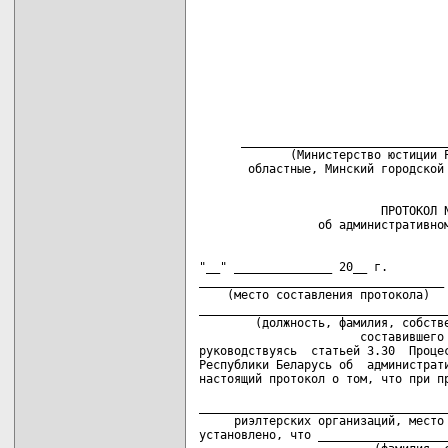
      ______________________________
             (Министерство юстиции Р
                          ПРОТОКОЛ N
"__" ______________ 20__ г.

___________________________________

    (место составления протокола)

____________________________________
        (должность, фамилия, собстве
                       составившего 
руководствуясь  статьей 3.30  Процес
Республики Беларусь об  администрати
настоящий протокол о том, что при пр
                                    
____________________________________
     риэлтерских организаций, место 
установлено, что ___________________