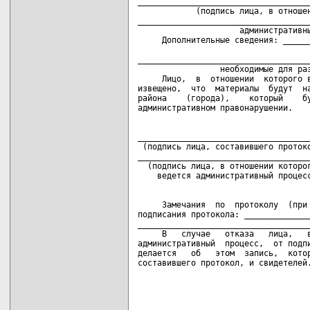
____________________________________
            (подпись лица, в отношен
____________________________________
                     административны
     Дополнительные сведения: ______
                                    
____________________________________
                 необходимые для раз
     Лицо,  в  отношении  которого в
извещено,  что  материалы  будут  на
района    (города),    который    бу
____________________________________
 (подпись лица, составившего протоко
____________________________________
  (подпись лица, в отношении которог
     Замечания  по  протоколу  (при 
подписания протокола: ______________
____________________________________
     В   случае   отказа   лица,   в
административный  процесс,  от подпи
делается   об   этом  запись,  котор
составившего протокол, и свидетелей