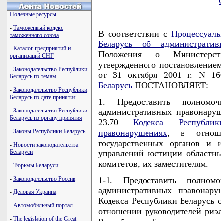
Полезные ресурсы
-
Таможенный кодекс
В соответствии с
Процессуаль
таможенного союза
Беларусь об административ
-
Каталог предприятий и
Положения о Министерст
организаций СНГ
утвержденного постановление
-
Законодательство Республики
от 31 октября 2001 г. N 1
Беларусь по темам
Беларусь
ПОСТАНОВЛЯЕТ:
-
Законодательство Республики
Беларусь по дате принятия
1. Предоставить полномо
-
Законодательство Республики
административных правонаруш
Беларусь по органу принятия
23.70
Кодекса Республи
-
Законы Республики Беларусь
правонарушениях
, в отноше
государственных органов и 
-
Новости законодательства
Беларуси
управлений юстиции областны
комитетов, их заместителям.
-
Тюрьмы Беларуси
-
Законодательство России
1-1. Предоставить полном
административных правонару
-
Деловая Украина
Кодекса Республики Беларусь 
-
Автомобильный портал
отношении руководителей риэ
-
The legislation of the Great