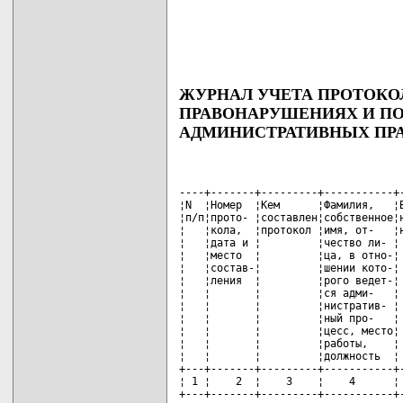
ЖУРНАЛ УЧЕТА ПРОТОКО
ПРАВОНАРУШЕНИЯХ И ПО
АДМИНИСТРАТИВНЫХ ПР
----+-------+---------+-----------+-
¦N  ¦Номер  ¦Кем      ¦Фамилия,   ¦В
¦п/п¦прото- ¦составлен¦собственное¦н
¦   ¦кола,  ¦протокол ¦имя, от-   ¦н
¦   ¦дата и ¦         ¦чество ли- ¦ 
¦   ¦место  ¦         ¦ца, в отно-¦ 
¦   ¦состав-¦         ¦шении кото-¦ 
¦   ¦ления  ¦         ¦рого ведет-¦ 
¦   ¦       ¦         ¦ся адми-   ¦ 
¦   ¦       ¦         ¦нистратив- ¦ 
¦   ¦       ¦         ¦ный про-   ¦ 
¦   ¦       ¦         ¦цесс, место¦ 
¦   ¦       ¦         ¦работы,    ¦ 
¦   ¦       ¦         ¦должность  ¦ 
+---+-------+---------+-----------+-
¦ 1 ¦    2  ¦    3    ¦    4      ¦ 
+---+-------+---------+-----------+-