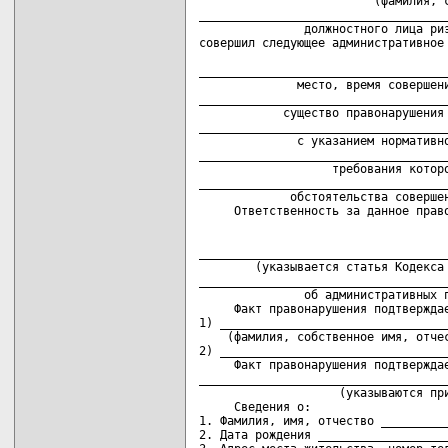
                         (фамилия, с
____________________________________
               должностного лица риэ
совершил следующее административное 
                                    
____________________________________
              место, время совершени
____________________________________
            существо правонарушения 
____________________________________
              с указанием нормативно
____________________________________
                   требования которо
____________________________________
             обстоятельства совершен
____________________________________
        (указывается статья Кодекса 
____________________________________
               об административных п
     Факт правонарушения подтверждае
1) _________________________________
    (фамилия, собственное имя, отчес
2) _________________________________
     Факт правонарушения подтверждае
____________________________________
                    (указываются при
     Сведения о:

1. Фамилия, имя, отчество __________
2. Дата рождения ___________________