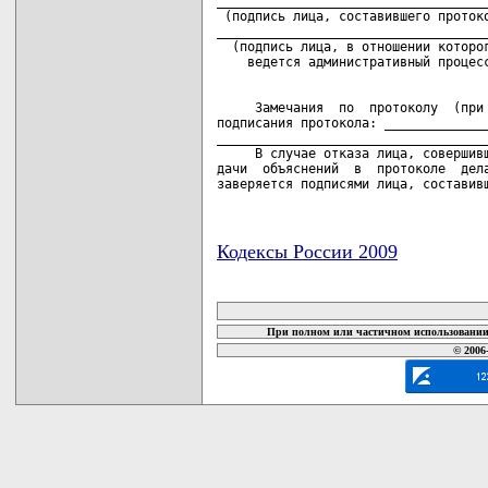
____________________________________
 (подпись лица, составившего протоко
____________________________________
  (подпись лица, в отношении которог
     Замечания  по  протоколу  (при 
подписания протокола: ______________
____________________________________
     В случае отказа лица, совершивш
дачи  объяснений  в  протоколе  дела
заверяется подписями лица, составив
Кодексы России 2009
карта новых документов
При полном или частичном использовании 
© 2006