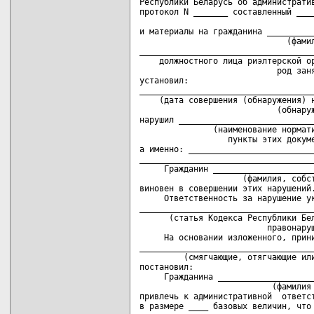
Республики Беларусь об административ
протокол N _______ составленный ____
                                    
и материалы на гражданина __________
                              (фамил
____________________________________
    должностного лица риэлтерской ор
                            род заня
установил:

____________________________________
    (дата совершения (обнаружения) н
                            (обнаруж
нарушил ____________________________
               (наименование нормати
                  пункты этих докуме
а именно: __________________________
____________________________________
     Гражданин _____________________
                     (фамилия, собст
виновен в совершении этих нарушений.
     Ответственность за нарушение ук
____________________________________
      (статья Кодекса Республики Бел
                          правонаруш
     На основании изложенного, прини
____________________________________
         (смягчающие, отягчающие или
постановил:

     Гражданина ____________________
                           (фамилия 
привлечь к административной  ответст
в размере ____ базовых величин, что 