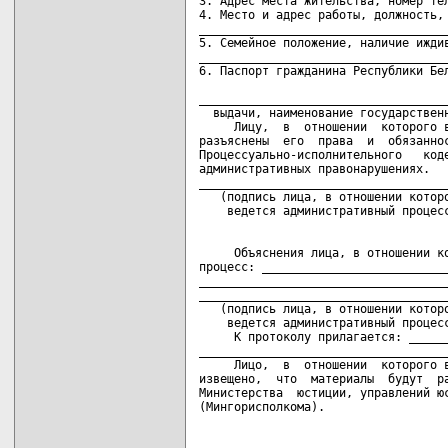
3. Адрес места жительства, номер тел
4. Место и адрес работы, должность, 
____________________________________
5. Семейное положение, наличие иждив
____________________________________
6. Паспорт гражданина Республики Бел
                                    
____________________________________
  выдачи, наименование государственн
     Лицу,  в  отношении  которого в
разъяснены  его  права  и  обязаннос
Процессуально-исполнительного   коде
административных правонарушениях.

____________________________________
   (подпись лица, в отношении которо
     Объяснения лица, в отношении ко
процесс: ___________________________
____________________________________
____________________________________
   (подпись лица, в отношении которо
    ведется административный процесс
     К протоколу прилагается: ______
____________________________________
     Лицо,  в  отношении  которого в
извещено,  что  материалы  будут  ра
Министерства  юстиции, управлений юс