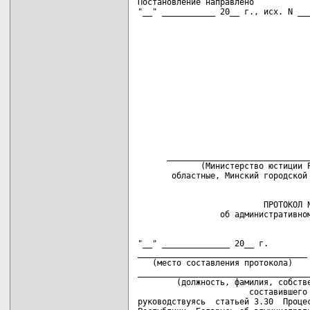
Постановление направлено

"__" ___________ 20__ г., исх. N __
      ______________________________
             (Министерство юстиции Р
                          ПРОТОКОЛ N
"__" ______________ 20__ г.

___________________________________

   (место составления протокола)

____________________________________
        (должность, фамилия, собстве
                       составившего 
руководствуясь  статьей 3.30  Процес