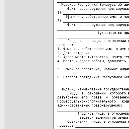
____________________________________
  Кодекса Республики Беларусь об адм
     Факт правонарушения подтверждае
1) _________________________________
    (фамилия, собственное имя, отчес
2) _________________________________
     Факт правонарушения подтверждае
____________________________________
                    (указываются при
____________________________________
     Сведения  о лице, в отношении к
процесс:

1. Фамилия, собственное имя, отчеств
2. Дата рождения ___________________
3. Адрес места жительства, номер тел
4. Место и адрес работы, должность, 
____________________________________
5. Семейное положение, наличие иждив
____________________________________
6. Паспорт гражданина Республики Бел
                                    
____________________________________
  выдачи, наименование государственн
     Лицу,  в  отношении  которого в
разъяснены  его  права  и  обязаннос
Процессуально-исполнительного   коде
административных правонарушениях.

____________________________________
          (подпись лица, в отношении
           ведется административный 
     Объяснения  лица, в отношении к
процесс: ___________________________