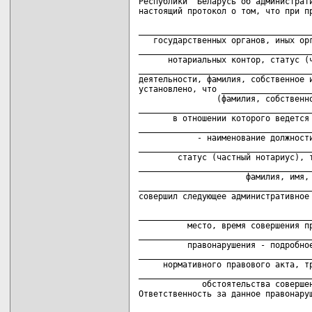
Республики  Беларусь об администрати
настоящий протокол о том, что при пр
                                    
____________________________________
   государственных органов, иных орг
____________________________________
      нотариальных контор, статус (ч
____________________________________
деятельности, фамилия, собственное и
установлено, что ___________________
                (фамилия, собственно
____________________________________
       в отношении которого ведется 
____________________________________
            - наименование должности
____________________________________
        статус (частный нотариус), т
____________________________________
                      фамилия, имя, 
____________________________________
совершил следующее административное 
                                    
____________________________________
          место, время совершения пр
____________________________________
          правонарушения - подробное
____________________________________
     нормативного правового акта, тр
____________________________________
             обстоятельства совершен
Ответственность за данное правонаруш
                                    