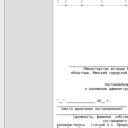
¦   ¦       ¦         ¦           ¦ 
----+-------+---------+-----------+
      ______________________________
             (Министерство юстиции Р
                        ПОСТАНОВЛЕНИ
"__" ______________ 20__ г.

___________________________________

  (место вынесения постановления)

____________________________________
        (должность, фамилия, собстве
                       составившего 
руководствуясь   статьей 3.1  Процес