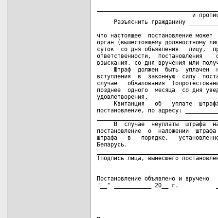
                                    
____________________________________
                            и пропис
     Разъяснить гражданину _________
                                    
что настоящее  постановление может  
орган (вышестоящему должностному лиц
суток  со дня объявления   лицу,  пр
ответственности,  постановления    о
взыскания, со дня вручения или получ
     Штраф  должен  быть  уплачен  н
вступления  в  законную  силу  поста
случае   обжалования  (опротестовани
позднее  одного  месяца  со дня увед
удовлетворения.

     Квитанция   об   уплате  штрафа
постановление, по адресу: __________
____________________________________
     В  случае  неуплаты  штрафа  на
постановление  о  наложении  штрафа 
штрафа   в   порядке,   установленно
Беларусь.

____________________________________
Постановление объявлено и вручено

"__" ___________ 20__ г.           _
                                    