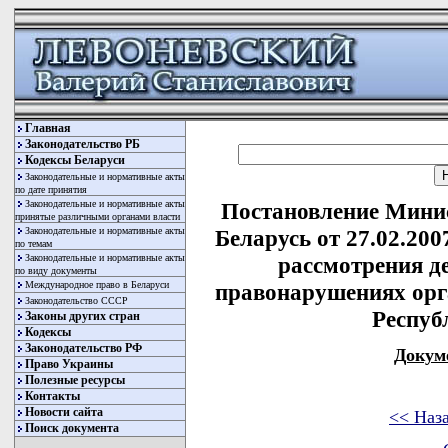
Главная
Законодательство РБ
Кодексы Беларуси
Законодательные и нормативные акты
по дате принятия
Законодательные и нормативные акты
Постановление Мини
принятые различными органами власти
Законодательные и нормативные акты
Беларусь от 27.02.20
по темам
Законодательные и нормативные акты
рассмотрения д
по виду документы
Международное право в Беларуси
правонарушениях орг
Законодательство СССР
Респуб
Законы других стран
Кодексы
Законодательство РФ
Докум
Право Украины
Полезные ресурсы
Контакты
Новости сайта
<< Наз
Поиск документа