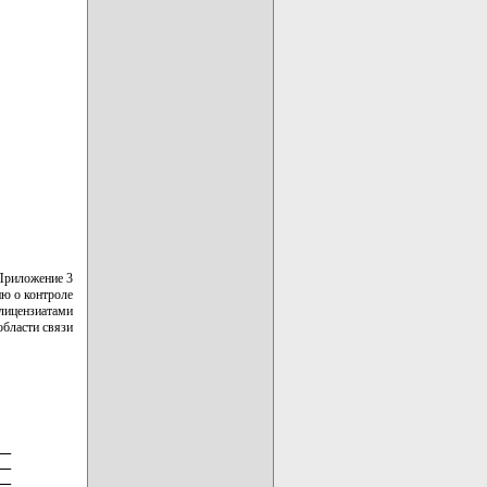
Приложение 3
ю о контроле
лицензиатами
области связи
_

_

_
