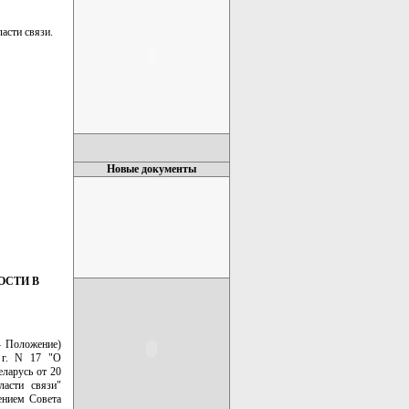
асти связи.
Новые документы
ОСТИ В
- Положение)
г. N 17 "О
ларусь от 20
асти связи"
ением Совета