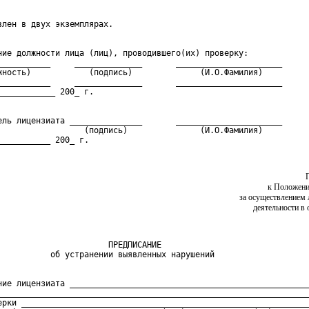
ние должности лица (лиц), проводившего(их) проверку:

___________     ______________       ______________________

жность)            (подпись)              (И.О.Фамилия)

___________     ______________       ______________________

ель лицензиата _______________       ______________________

                  (подпись)               (И.О.Фамилия)

___________ 200_ г.
к Положени
за осуществлением 
деятельности в 
                       ПРЕДПИСАНИЕ

ние лицензиата __________________________________________________
_________________________________________________________________
ерки ____________________________________________________________