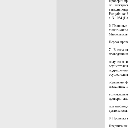
Проверки пр
по электро
выполняющей
Республике Б
г. N 1054 (Н
6. Плановые 
лицензионных
Министерства
Первая прове
7. Внеплано
проведении п
получения и
осуществлен
подразделен
осуществлени
обращения ф
и законных и
возникновен
проверки лиц
при необход
деятельность
8. Проверка 
Предписание