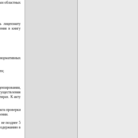
ми областных
ь лицензиату
ения в книгу
 нормативных
ти;
ензировании,
существления
лярах. К акту
акта проверки
ении.
 не позднее 5
 содержанию в