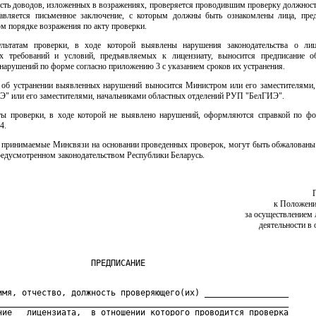
сть доводов, изложенных в возражениях, проверяется проводившим проверку должнос
авляется письменное заключение, с которым должны быть ознакомлены лица, пре
м порядке возражения по акту проверки.
льтатам проверки, в ходе которой выявлены нарушения законодательства о лиц
х требований и условий, предъявляемых к лицензиату, выносится предписание о
арушений по форме согласно приложению 3 с указанием сроков их устранения.
 об устранении выявленных нарушений выносится Министром или его заместителями,
" или его заместителями, начальниками областных отделений РУП "БелГИЭ".
аты проверки, в ходе которой не выявлено нарушений, оформляются справкой по фо
4.
, принимаемые Минсвязи на основании проведенных проверок, могут быть обжалованы
редусмотренном законодательством Республики Беларусь.
к Положени
за осуществлением 
деятельности в 
имя, отчество, должность проверяющего(их) _________________

___________________________________________________________

ние   лицензиата,  в отношении которого проводится проверка
