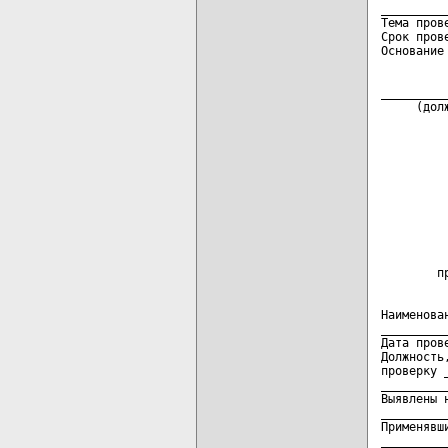
_________
Тема пров
Срок пров
_________
     (дол
         
Наименова
_________
Дата пров
Должность
проверку 
_________
Выявлены 
_________
Применявш