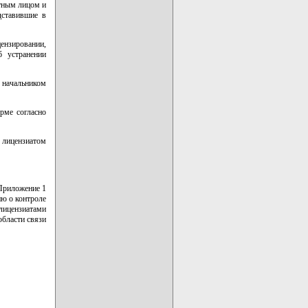
тным лицом и
дставившие в
ензировании,
б устранении
 начальником
рме согласно
 лицензиатом
Приложение 1
ю о контроле
лицензиатами
области связи