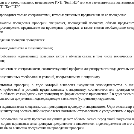
ли его заместителями, начальником РУП "БелГИЭ" или его заместителями, начальника
УП "БелГИЭ".
проводится только специалистами, которые указаны в предписании на ее проведение.
ачалом проведения проверки специалист, проводящий проверку, обязан предъявит
достоверение, предписание на проведение проверки, а также внести необходимые свед
ок.
едении проверки проверяется:
аконодательства о лицензировании;
требований нормативных правовых актов в области связи, в том числе технических
ов;
иалистов по специальности, соответствующей профилю лицензируемого вида деятельнос
ицензионных требований и условий, предъявляемых к лицензиату.
льтатам проверки, в ходе которой выявлены нарушения законодательства о лиц
х требований и условий, предъявляемых к лицензиату, составляется акт проверки о
 в области связи (далее - акт проверки) по форме согласно приложению 2 в двух экземп
илагаются документы, подтверждающие выявление (устранение) нарушения.
 подписывается специалистом, проводящим проверку, и лицензиатом. Один экземпляр 
цензиату под роспись либо направляется почтовым отправлением с уведомлением о вруч
возражений по акту проверки лицензиат делает об этом запись перед своей подписью и
 со дня подписания акта проверки представляет в письменном виде возражения по его
ым было вынесено предписание на проведение проверки.