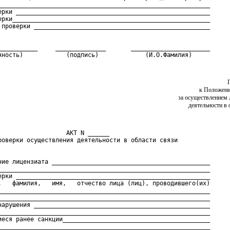
___________________________________________________________

ерки ______________________________________________________

ерки_______________________________________________________

___________     ______________       ______________________

жность)            (подпись)             (И.О.Фамилия)
к Положени
за осуществлением 
деятельности в 
                   АКТ N ______

ние лицензиата ____________________________________________

___________________________________________________________

ерки ______________________________________________________

,   фамилия,   имя,   отчество лица (лиц), проводившего(их)

___________________________________________________________

___________________________________________________________

нарушения _________________________________________________

___________________________________________________________

иеся ранее санкции_________________________________________
