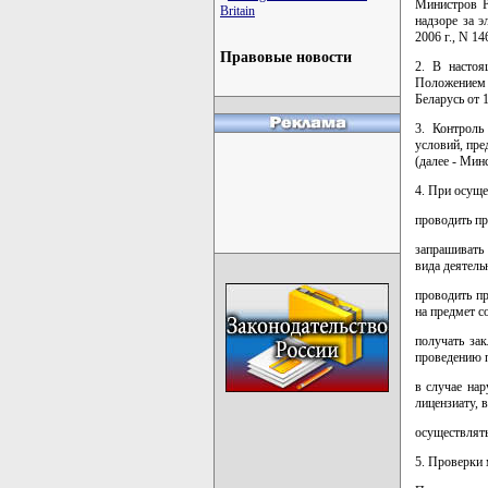
Министров Р
Britain
надзоре за 
2006 г., N 14
Правовые новости
2. В настоя
Положением 
Беларусь от 
3. Контроль
условий, пре
(далее - Мин
4. При осуще
проводить пр
запрашивать
вида деятель
проводить пр
на предмет с
получать за
проведению 
в случае на
лицензиату, 
осуществлять
5. Проверки 