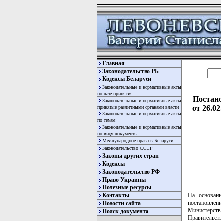
Главная
Законодательство РБ
Кодексы Беларуси
Законодательные и нормативные акты
по дате принятия
Постано
Законодательные и нормативные акты
от 26.0
принятые различными органами власти
Законодательные и нормативные акты
по темам
Законодательные и нормативные акты
по виду документы
Международное право в Беларуси
Законодательство СССР
Законы других стран
Кодексы
Законодательство РФ
Право Украины
Полезные ресурсы
Контакты
На основан
постановлен
Новости сайта
Министерств
Поиск документа
Правительс