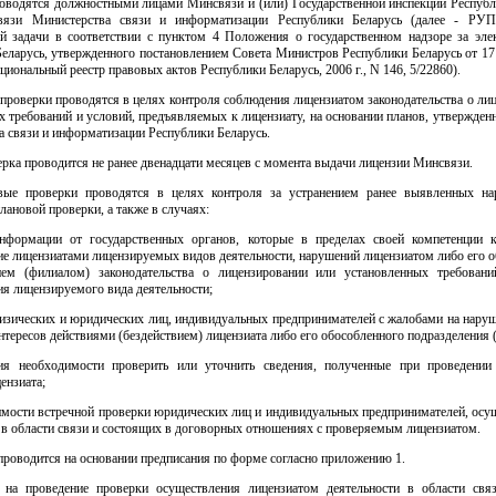
оводятся должностными лицами Минсвязи и (или) Государственной инспекции Республ
связи Министерства связи и информатизации Республики Беларусь (далее - РУП
 задачи в соответствии с пунктом 4 Положения о государственном надзоре за эле
еларусь, утвержденного постановлением Совета Министров Республики Беларусь от 17
ациональный реестр правовых актов Республики Беларусь, 2006 г., N 146, 5/22860).
проверки проводятся в целях контроля соблюдения лицензиатом законодательства о ли
 требований и условий, предъявляемых к лицензиату, на основании планов, утвержде
 связи и информатизации Республики Беларусь.
рка проводится не ранее двенадцати месяцев с момента выдачи лицензии Минсвязи.
вые проверки проводятся в целях контроля за устранением ранее выявленных н
лановой проверки, а также в случаях:
нформации от государственных органов, которые в пределах своей компетенции 
ие лицензиатами лицензируемых видов деятельности, нарушений лицензиатом либо его 
ием (филиалом) законодательства о лицензировании или установленных требован
я лицензируемого вида деятельности;
изических и юридических лиц, индивидуальных предпринимателей с жалобами на наруш
нтересов действиями (бездействием) лицензиата либо его обособленного подразделения 
ия необходимости проверить или уточнить сведения, полученные при проведени
ензиата;
имости встречной проверки юридических лиц и индивидуальных предпринимателей, ос
 в области связи и состоящих в договорных отношениях с проверяемым лицензиатом.
проводится на основании предписания по форме согласно приложению 1.
 на проведение проверки осуществления лицензиатом деятельности в области свя