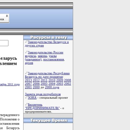
Законодательство Беларуси и
других стран
Законодательство России
кодексы
,
законы
,
указы
Беларусь
(изьранное)
,
постановления
,
твлением
архив
Законодательство Республики
Беларусь по дате принятия
:
2013
2012
2011
2010
2009
2008
2007
2006
2005
2004
2003
2002
оябрь 2011 года
2001
2000
до
2000 года
Защита прав потребителя
ЗОНА
- специальный проект
Бюллетень
"ПРЕДПРИНИМАТЕЛЬ"
- о
предпринимателях.
вержденного
и Положения о
остановления
ки Беларусь