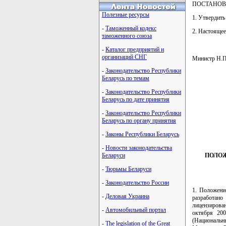
ПОСТАНОВ
Полезные ресурсы
1. Утвердить
-
Таможенный кодекс
2. Настоящее
таможенного союза
-
Каталог предприятий и
организаций СНГ
Министр Н
-
Законодательство Республики
Беларусь по темам
-
Законодательство Республики
         
Беларусь по дате принятия
         
         
-
Законодательство Республики
         
Беларусь по органу принятия
         
         
-
Законы Республики Беларусь
-
Новости законодательства
Беларуси
ПОЛОЖ
-
Тюрьмы Беларуси
-
Законодательство России
1. Положени
-
Деловая Украина
разработано
лицензирова
-
Автомобильный портал
октября 20
(Национальн
-
The legislation of the Great