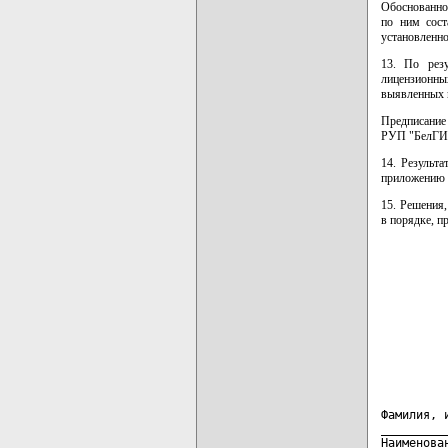
Обоснованно
по ним сост
установленно
13. По резу
лицензионны
выявленных н
Предписание
РУП "БелГИЭ
14. Результ
приложению 
15. Решения
в порядке, п
Фамилия, 
_________
Наименова