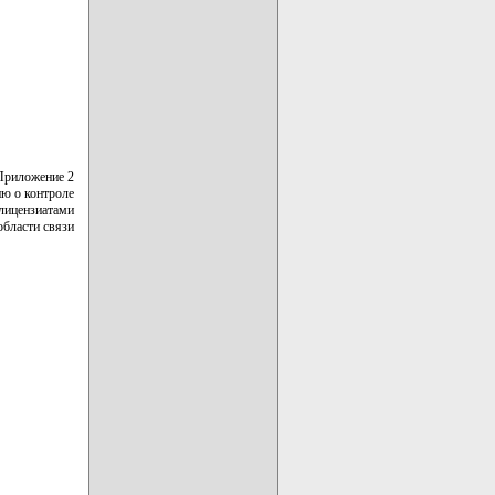
Приложение 2
ю о контроле
лицензиатами
области связи