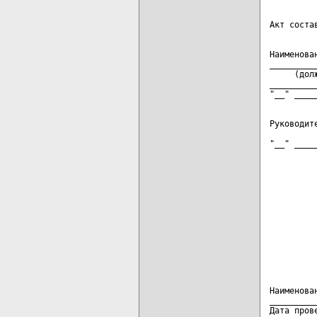
Наименова
_________
     (дол
_________
Руководит
         
"__" ____
         
Наименова
_________
Дата пров