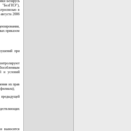
ики Беларусь
 "БелГИЭ"),
ктросвязью в
 августа 2006
цензировании,
нных приказом
арушений при
контролируют
обособленным
ий и условий
ения их прав
(филиала);
и предыдущей
уществляющих
зи выносится