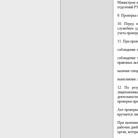
Министром и
отделений Р
9. Проверка 
10. Перед н
служебное у
учета провер
11. При пров
соблюдение з
соблюдение 
правовых акт
наличие спец
выполнение л
12. По резу
лицензионны
деятельности
проверки пр
Акт проверки
вручается ли
При наличии 
рабочих дней
орган, котор