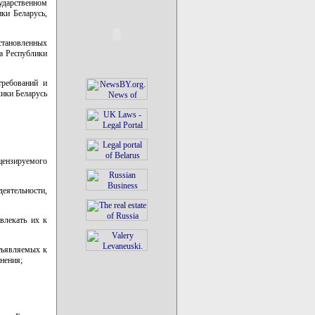
ударственном
ки Беларусь,
становленных
а Республики
требований и
лики Беларусь
цензируемого
деятельности,
влекать их к
дъявляемых к
нения;