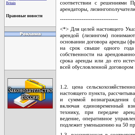
соответствии с решениями Пр
Britain
арендаторы, лизингополучатели
Правовые новости
--------------------------------
<*> Для целей настоящего Ука
арендой (лизингом) понимаю
основании договора аренды (фи
на срок свыше одного года
собственности на арендованн
срока аренды или до его исте
всей обусловленной договором
1.2. цена сельскохозяйствен
настоящего пункта, рассчитыв
и суммой вознаграждения (д
включая единовременный взн
технику, при передаче арен
ведение, оперативное управле
подлежит уменьшению на 50 пр
1.3. рассчитанная в соответс