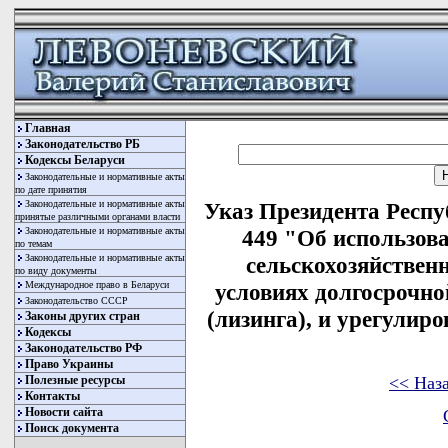
Главная
Законодательство РБ
Кодексы Беларуси
Законодательные и нормативные акты
по дате принятия
Законодательные и нормативные акты
Указ Президента Респу
принятые различными органами власти
Законодательные и нормативные акты
449 "Об использов
по темам
Законодательные и нормативные акты
сельскохозяйствен
по виду документы
Международное право в Беларуси
условиях долгосрочн
Законодательство СССР
(лизинга), и урегулиро
Законы других стран
Кодексы
Законодательство РФ
Право Украины
<< Наз
Полезные ресурсы
Контакты
Новости сайта
Поиск документа