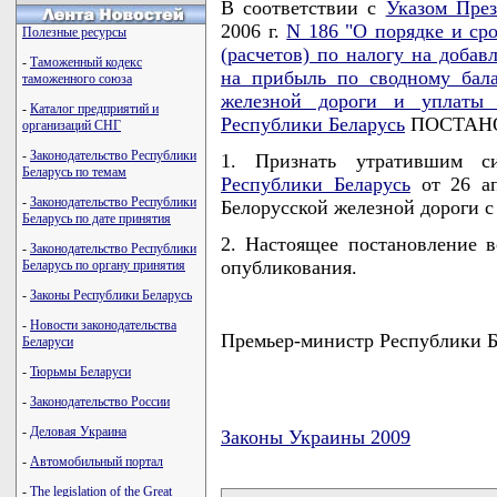
В соответствии с
Указом През
2006 г.
N 186 "О порядке и ср
Полезные ресурсы
(расчетов) по налогу на добав
-
Таможенный кодекс
на прибыль по сводному бала
таможенного союза
железной дороги и уплаты 
-
Каталог предприятий и
Республики Беларусь
ПОСТАНО
организаций СНГ
-
Законодательство Республики
1. Признать утратившим с
Беларусь по темам
Республики Беларусь
от 26 ап
-
Законодательство Республики
Белорусской железной дороги с
Беларусь по дате принятия
2. Настоящее постановление в
-
Законодательство Республики
опубликования.
Беларусь по органу принятия
-
Законы Республики Беларусь
-
Новости законодательства
Премьер-министр Республики
Беларуси
-
Тюрьмы Беларуси
-
Законодательство России
-
Деловая Украина
Законы Украины 2009
-
Автомобильный портал
карта новых документов
-
The legislation of the Great