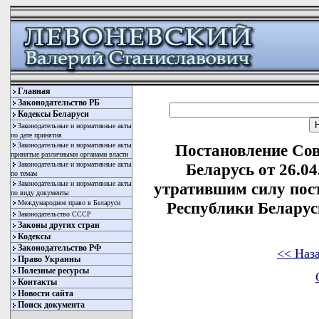
Главная
Законодательство РБ
Кодексы Беларуси
Законодательные и нормативные акты
по дате принятия
Законодательные и нормативные акты
Постановление Со
принятые различными органами власти
Законодательные и нормативные акты
Беларусь от 26.0
по темам
Законодательные и нормативные акты
утратившим силу пос
по виду документы
Международное право в Беларуси
Республики Беларусь
Законодательство СССР
Законы других стран
Кодексы
Законодательство РФ
<< Наз
Право Украины
Полезные ресурсы
Контакты
Новости сайта
Поиск документа