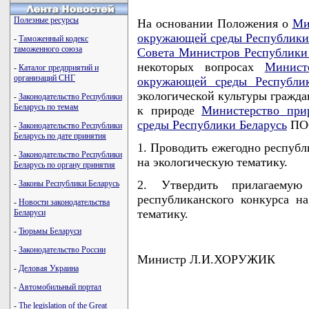
Полезные ресурсы
На основании Положения о
Ми
окружающей среды Республики
-
Таможенный кодекс
таможенного союза
Совета Министров Республики
некоторых вопросах
Минист
-
Каталог предприятий и
организаций СНГ
окружающей среды Республик
экологической культуры гражда
-
Законодательство Республики
Беларусь по темам
к природе
Министерство при
среды Республики Беларусь
ПО
-
Законодательство Республики
Беларусь по дате принятия
1. Проводить ежегодно респуб
-
Законодательство Республики
на экологическую тематику.
Беларусь по органу принятия
2. Утвердить прилагаему
-
Законы Республики Беларусь
республиканского конкурса 
-
Новости законодательства
тематику.
Беларуси
-
Тюрьмы Беларуси
-
Законодательство России
Министр Л.И.ХОРУЖИК
-
Деловая Украина
-
Автомобильный портал
-
The legislation of the Great