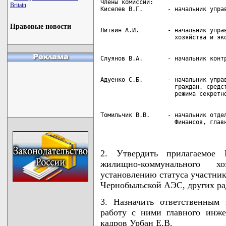
Члены комиссии:

Britain
Правовые новости
Литвин А.И.        - начальник управ
Адуенко С.Б.       - начальник управ
                     граждан, средст
Томильчик В.В.     - начальник отдел
                     Финансов, глав
2. Утвердить прилагаемое
жилищно-коммунального х
установлению статуса участни
Чернобыльской АЭС, других рад
3. Назначить ответственным
работу с ними главного инж
кадров Урбан Е.В.