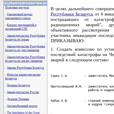
Полезные ресурсы
В целях дальнейшего соверше
Республики Беларусь
от 6 янва
-
Таможенный кодекс
таможенного союза
пострадавших от катастр
радиационных аварий", д
-
Каталог предприятий и
организаций СНГ
объективного рассмотрения
участника ликвидации послед
-
Законодательство Республики
Беларусь по темам
ПРИКАЗЫВАЮ:
-
Законодательство Республики
1. Создать комиссию по уста
Беларусь по дате принятия
последствий катастрофы на Ч
-
Законодательство Республики
аварий в следующем составе:
Беларусь по органу принятия
-
Законы Республики Беларусь
-
Новости законодательства
Беларуси
-
Тюрьмы Беларуси
Протосовицкий И.М. - заместитель нач
-
Законодательство России
-
Деловая Украина
Урбан Е.В.         - главный инженер
-
Автомобильный портал
-
The legislation of the Great