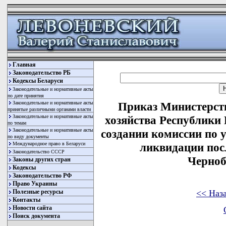
Главная
Законодательство РБ
Кодексы Беларуси
Законодательные и нормативные акты
по дате принятия
Законодательные и нормативные акты
Приказ Министерст
принятые различными органами власти
Законодательные и нормативные акты
хозяйства Республики 
по темам
Законодательные и нормативные акты
создании комиссии по 
по виду документы
Международное право в Беларуси
ликвидации пос
Законодательство СССР
Черно
Законы других стран
Кодексы
Законодательство РФ
Право Украины
<< Наз
Полезные ресурсы
Контакты
Новости сайта
Поиск документа