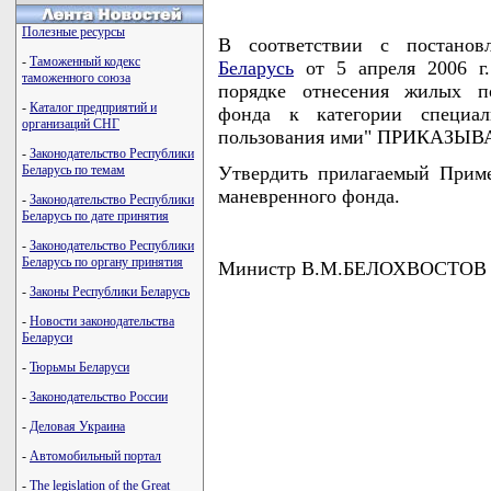
Полезные ресурсы
В соответствии с постано
-
Таможенный кодекс
Беларусь
от 5 апреля 2006 г
таможенного союза
порядке отнесения жилых п
-
Каталог предприятий и
фонда к категории специа
организаций СНГ
пользования ими" ПРИКАЗЫ
-
Законодательство Республики
Беларусь по темам
Утвердить прилагаемый Прим
маневренного фонда.
-
Законодательство Республики
Беларусь по дате принятия
-
Законодательство Республики
Беларусь по органу принятия
Министр В.М.БЕЛОХВОСТОВ
-
Законы Республики Беларусь
-
Новости законодательства
Беларуси
                                    
-
Тюрьмы Беларуси
                                    
                                    
-
Законодательство России
                                    
                                    
-
Деловая Украина
                                   
-
Автомобильный портал
-
The legislation of the Great