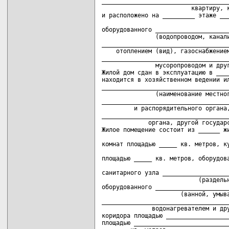
____________________________________
                         квартиру, к
и расположено на _________ этаже ___
                                    
оборудованного _____________________
               (водопроводом, канали
____________________________________
    отоплением (вид), газоснабжением
____________________________________
               мусоропроводом и друг
Жилой дом сдан в эксплуатацию в ____
находится в хозяйственном ведении ил
____________________________________
               (наименование местног
____________________________________
         и распорядительного органа,
____________________________________
             органа, другой государс
Жилое помещение состоит из ______ жи
                                    
комнат площадью _____ кв. метров, ку
                                    
площадью _____ кв. метров, оборудова
                                    
санитарного узла ___________________
                           (раздельн
оборудованного _____________________
                      (ванной, умыва
____________________________________
              водонагревателем и дру
коридора площадью __________________
площадью ___________________________