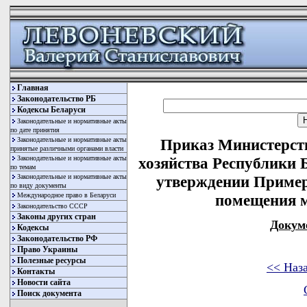
Главная
Законодательство РБ
Кодексы Беларуси
Законодательные и нормативные акты
по дате принятия
Законодательные и нормативные акты
Приказ Министерст
принятые различными органами власти
Законодательные и нормативные акты
хозяйства Республики Б
по темам
Законодательные и нормативные акты
утверждении Пример
по виду документы
Международное право в Беларуси
помещения м
Законодательство СССР
Законы других стран
Докум
Кодексы
Законодательство РФ
Право Украины
Полезные ресурсы
<< Наз
Контакты
Новости сайта
Поиск документа