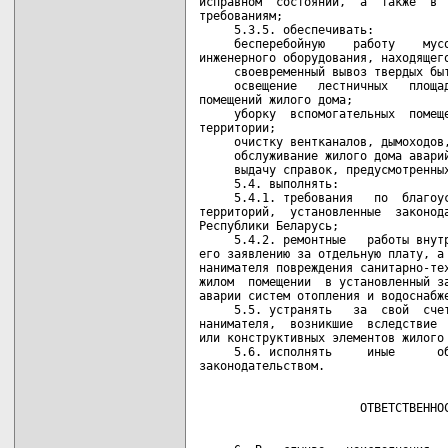
исправном  состоянии,  а  также  в  
требованиям;

     5.3.5. обеспечивать:

     бесперебойную    работу    мусо
инженерного оборудования, находящего
     своевременный вывоз твердых быт
     освещение   лестничных   площад
помещений жилого дома;

     уборку  вспомогательных  помеще
территории;

     очистку вентканалов, дымоходов,
     обслуживание жилого дома аварий
     выдачу справок, предусмотренных
     5.4. выполнять:

     5.4.1. требования   по  благоус
территорий,  установленные  законода
Республики Беларусь;

     5.4.2. ремонтные   работы внутр
его заявлению за отдельную плату, а 
нанимателя повреждения санитарно-тех
жилом  помещении  в установленный за
аварии систем отопления и водоснабже
     5.5. устранять   за  свой  счет
нанимателя,  возникшие  вследствие  
или конструктивных элементов жилого 
     5.6. исполнять     иные      об