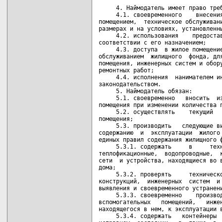
     4. Наймодатель имеет право треб
     4.1. своевременного    внесения
помещением,  техническое обслуживани
размерах и на условиях, установленны
     4.2. использования    предостав
соответствии с его назначением;

     4.3. доступа  в жилое помещение
обслуживанием  жилищного  фонда, для
помещения, инженерных систем и обору
ремонтных работ;

     4.4. исполнения  нанимателем ин
законодательством.

     5. Наймодатель обязан:

     5.1. своевременно   вносить  из
помещения при изменении количества п
     5.2. осуществлять    текущий   
помещения;

     5.3. производить   следующие ви
содержанию  и  эксплуатации  жилого 
единых правил содержания жилищного ф
     5.3.1. содержать     в     техн
теплофикационные,  водопроводные,  к
сети  и устройства, находящиеся во в
дома;

     5.3.2. проверять     техническо
конструкций,  инженерных  систем  и 
выявления и своевременного устранени
     5.3.3. своевременно    производ
вспомогательных   помещений,   инжен
находящегося в нем, к эксплуатации в
     5.3.4. содержать   контейнеры  