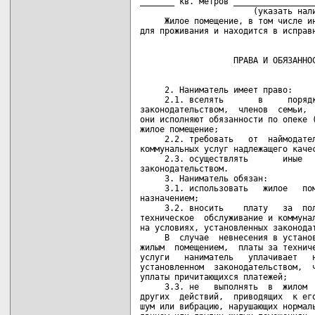
_______ кв. метров _________________
                       (указать нали
     Жилое помещение, в том числе ин
     2. Наниматель имеет право:

     2.1. вселять       в     порядк
законодательством,  членов  семьи,  
они исполняют обязанности по опеке (
жилое помещение;

     2.2. требовать   от  наймодател
коммунальных услуг надлежащего качес
     2.3. осуществлять       иные   
законодательством.

     3. Наниматель обязан:

     3.1. использовать   жилое   пом
назначением;

     3.2. вносить    плату   за  пол
техническое  обслуживание и коммунал
на условиях, установленных законодат
     В  случае  невнесения в установ
жилым  помещением,  платы за техниче
услуги   наниматель   уплачивает   н
установленном  законодательством,  ч
уплаты причитающихся платежей;

     3.3. не   выполнять  в  жилом  
других  действий,  приводящих  к его
шум или вибрацию, нарушающих нормаль