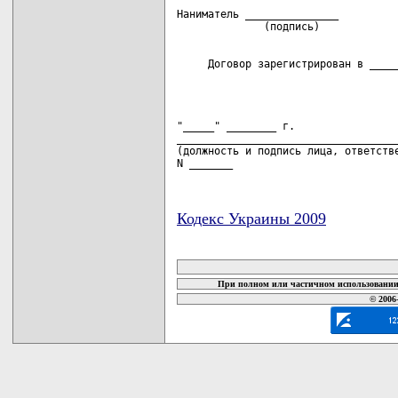
Наниматель _______________

     Договор зарегистрирован в _____
                                    
"_____" ________ г.

____________________________________
(должность и подпись лица, ответстве
N _______
Кодекс Украины 2009
карта новых документов
При полном или частичном использовании 
© 2006