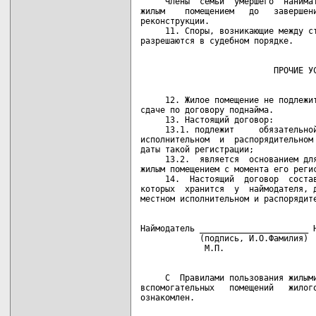
     Члены  семьи  умершего  нанимат
жилым    помещением   до   завершени
реконструкции.

     11. Споры, возникающие между ст
     12. Жилое помещение не подлежит
сдаче по договору поднайма.

     13. Настоящий договор:

     13.1. подлежит     обязательной
исполнительном  и  распорядительном 
даты такой регистрации;

     13.2.  является  основанием для
жилым помещением с момента его регис
     14.  Настоящий  договор  состав
которых  хранится  у  наймодателя, д
Наймодатель ______________________ Н
            (подпись, И.О.Фамилия)  
     С  Правилами пользования жилыми
вспомогательных   помещений   жилого