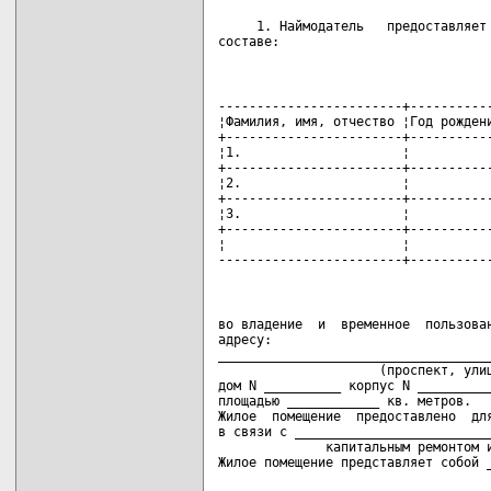
     1. Наймодатель   предоставляет 
составе:
------------------------+-----------
¦Фамилия, имя, отчество ¦Год рождени
+-----------------------+-----------
¦1.                     ¦           
+-----------------------+-----------
¦2.                     ¦           
+-----------------------+-----------
¦3.                     ¦           
+-----------------------+-----------
¦                       ¦           
------------------------+----------
во владение  и  временное  пользован
адресу:

____________________________________
                     (проспект, улиц
дом N __________ корпус N __________
площадью ____________ кв. метров.

Жилое  помещение  предоставлено  для
в связи с __________________________
              капитальным ремонтом и
Жилое помещение представляет собой _
                                    