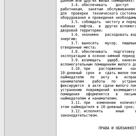
данном или других жилых помещениях;

     3.4. обеспечивать    доступ    
работникам,  занятым  обслуживанием 
для  проверки  технического состояни
оборудования и проведения необходимы
     3.5. соблюдать  чистоту и поряд
кабинах  лифтов,  в  других вспомога
дворовой территории;

     3.6. экономно   расходовать вод
энергию;

     3.7. выносить   мусор,  пищевые
отведенные места;

     3.8. обеспечивать   подготовку 
эксплуатации в осенне-зимний период 
     3.9. возмещать   ущерб, нанесен
вспомогательным помещениям жилого до
     3.10. при    расторжении    нас
10-дневный  срок  и  сдать жилое пом
наймодателю   по   акту   в   исправ
нанимателем    работы   по   устране
фиксируются  в акте сдачи жилого пом
устранению  повреждений  возмещаются
помещения   оформляется   в   письме
наймодателем и нанимателем;

     3.11. при   изменении  количест
этом наймодателя в 10-дневный срок;

     3.12. исполнять      иные     о