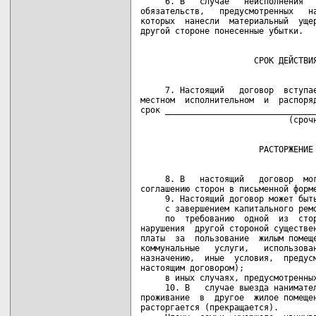
     6. В   случае   неисполнения   
обязательств,   предусмотренных   на
которых  нанесли  материальный  ущер
     7. Настоящий   договор  вступае
местном  исполнительном  и  распоряд
срок _______________________________
     8. В   настоящий   договор  мог
соглашению сторон в письменной форме
     9. Настоящий договор может быть
     с завершением капитального ремо
     по  требованию  одной  из  стор
нарушения  другой стороной существен
платы  за  пользование  жилым помеще
коммунальные   услуги,   использован
назначению,  иные  условия,  предусм
настоящим договором);

     в иных случаях, предусмотренных
     10. В   случае выезда нанимател
проживание  в  другое  жилое помещен
расторгается (прекращается).
