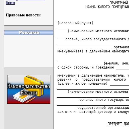
Britain
                          ПРИМЕРНЫЙ 
Правовые новости
__________________                  
(населенный пункт)

____________________________________
     (наименование местного исполнит
____________________________________
    органа, иного государственного о
____________________________________
                            организа
именуемый(ая) в дальнейшем наймодате
                                    
____________________________________
                       фамилия, имя,
с одной стороны, и гражданин _______
                                    
именуемый в дальнейшем наниматель, с
решения  о  предоставлении  жилого  
(далее - жилое помещение) __________
____________________________________
     (наименование местного исполнит
____________________________________
           органа, иного государстве
____________________________________
         государственной организации