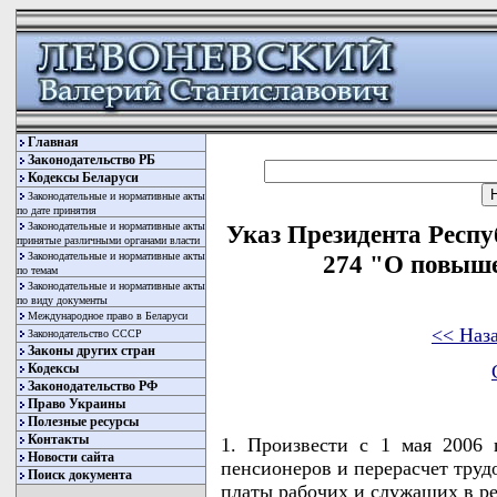
Главная
Законодательство РБ
Кодексы Беларуси
Законодательные и нормативные акты
по дате принятия
Законодательные и нормативные акты
Указ Президента Респу
принятые различными органами власти
Законодательные и нормативные акты
274 "О повыше
по темам
Законодательные и нормативные акты
по виду документы
Международное право в Беларуси
<< Наз
Законодательство СССР
Законы других стран
Кодексы
Законодательство РФ
Право Украины
Полезные ресурсы
Контакты
1. Произвести с 1 мая 2006 г
Новости сайта
пенсионеров и перерасчет труд
Поиск документа
платы рабочих и служащих в рес