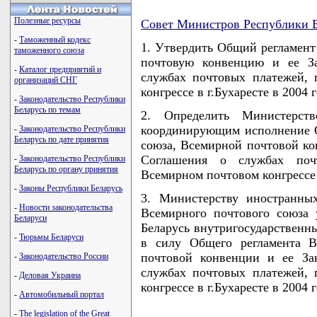
Полезные ресурсы
Совет Министров Республики Б
-
Таможенный кодекс
1. Утвердить Общий регламент
таможенного союза
почтовую конвенцию и ее За
-
Каталог предприятий и
службах почтовых платежей,
организаций СНГ
конгрессе в г.Бухаресте в 2004 г
-
Законодательство Республики
Беларусь по темам
2. Определить Министерст
координирующим исполнение О
-
Законодательство Республики
Беларусь по дате принятия
союза, Всемирной почтовой ко
Соглашения о службах поч
-
Законодательство Республики
Беларусь по органу принятия
Всемирном почтовом конгрессе в
-
Законы Республики Беларусь
3. Министерству иностранны
-
Новости законодательства
Всемирного почтового союза
Беларуси
Беларусь внутригосударственн
-
Тюрьмы Беларуси
в силу Общего регламента В
почтовой конвенции и ее За
-
Законодательство России
службах почтовых платежей,
-
Деловая Украина
конгрессе в г.Бухаресте в 2004 г
-
Автомобильный портал
-
The legislation of the Great