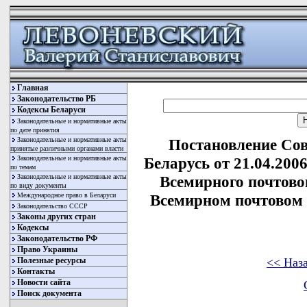
Главная
Законодательство РБ
Кодексы Беларуси
Законодательные и нормативные акты
по дате принятия
Законодательные и нормативные акты
Постановление Со
принятые различными органами власти
Законодательные и нормативные акты
Беларусь от 21.04.200
по темам
Законодательные и нормативные акты
Всемирного почтово
по виду документы
Международное право в Беларуси
Всемирном почтовом к
Законодательство СССР
Законы других стран
Кодексы
Законодательство РФ
Право Украины
<< Наз
Полезные ресурсы
Контакты
Новости сайта
Поиск документа