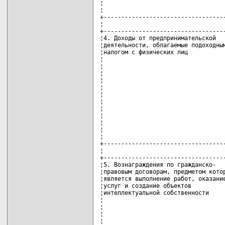
¦                                   
¦                                   
+-----------------------------------
¦                                   
+-----------------------------------
¦4. Доходы от предпринимательской   
¦деятельности, облагаемые подоходным
¦налогом с физических лиц           
¦                                   
¦                                   
¦                                   
¦                                   
¦                                   
¦                                   
¦                                   
¦                                   
¦                                   
¦                                   
¦                                   
¦                                   
+-----------------------------------
¦                                   
+-----------------------------------
¦5. Вознаграждения по гражданско-   
¦правовым договорам, предметом котор
¦является выполнение работ, оказание
¦услуг и создание объектов          
¦интеллектуальной собственности     
¦                                   
¦                                   
¦                                   
¦                                   