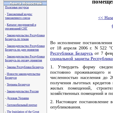
помеще
Полезные ресурсы
-
Таможенный кодекс
<< Наз
таможенного союза
-
Каталог предприятий и
организаций СНГ
-
Законодательство Республики
Беларусь по темам
Во исполнение постановлени
-
Законодательство Республики
от 18 апреля 2006 г. N 522 
Беларусь по дате принятия
Республики Беларусь
от 7 фев
-
Законодательство Республики
социальной защиты Республики
Беларусь по органу принятия
1. Утвердить форму сведен
-
Законы Республики Беларусь
постоянно проживающего и
-
Новости законодательства
численностью населения до 2
Беларуси
получения льготных кредитов
-
Тюрьмы Беларуси
жилых помещений, строител
-
Законодательство России
хозяйственных помещений и по
-
Деловая Украина
2. Настоящее постановление в
-
Автомобильный портал
опубликования.
-
The legislation of the Great