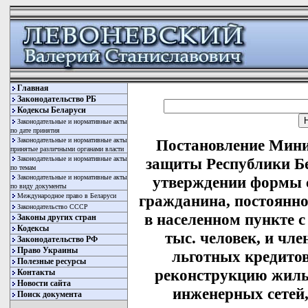
Главная
Законодательство РБ
Кодексы Беларуси
Законодательные и нормативные акты
по дате принятия
Законодательные и нормативные акты
Постановление Мини
принятые различными органами власти
Законодательные и нормативные акты
защиты Республики Бе
по темам
Законодательные и нормативные акты
утверждении формы с
по виду документы
Международное право в Беларуси
гражданина, постоянн
Законодательство СССР
в населенном пункте с
Законы других стран
Кодексы
тыс. человек, и чле
Законодательство РФ
Право Украины
льготных кредито
Полезные ресурсы
реконструкцию жилы
Контакты
Новости сайта
инженерных сетей,
Поиск документа