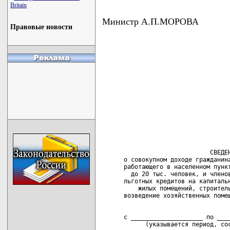
Britain
Министр А.П.МОРОВА
Правовые новости
                              СВЕДЕН
      о совокупном доходе гражданина
      работающего в населенном пункт
        до 20 тыс. человек, и членов
      льготных кредитов на капитальн
          жилых помещений, строитель
      с ____________________ по ____
            (указывается период, сос