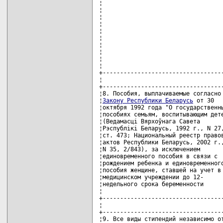
¦                                   
¦                                   
¦                                   
¦                                   
¦                                   
¦                                   
¦                                   
¦                                   
¦                                   
¦                                   
+-----------------------------------
¦                                   
+-----------------------------------
¦8. Пособия, выплачиваемые согласно 
¦
Закону Республики Беларусь
 от 30      +----------------+----------+
¦октября 1992 года "О государственных  ¦2.              ¦          ¦
¦пособиях семьям, воспитывающим детей" +----------------+----------+
¦(Ведамасцi Вярхоўнага Савета          ¦3.              ¦          ¦
¦Рэспублiкi Беларусь, 1992 г., N 27,   +----------------+----------+
¦ст. 473; Национальный реестр правовых ¦4.              ¦          ¦
¦актов Республики Беларусь, 2002 г.,   +----------------+----------+
¦N 35, 2/843), за исключением          ¦5.              ¦          ¦
¦единовременного пособия в связи с     +----------------+----------+
¦рождением ребенка и единовременного   ¦6.              ¦          ¦
¦пособия женщине, ставшей на учет в    +----------------+----------+
¦медицинском учреждении до 12-         ¦7.              ¦          ¦
¦недельного срока беременности         +----------------+----------+
¦                                      ¦8.              ¦          ¦
+--------------------------------------+----------------+----------+
¦                                                  ИТОГО¦          ¦
+--------------------------------------+----------------+----------+
¦9. Все виды стипендий независимо от   ¦1.              ¦          ¦
¦источников выплаты                    +----------------+----------+
¦                                      ¦2.              ¦          ¦
¦                                      +----------------+----------+
¦                                      ¦3.              ¦          ¦
¦                                      +----------------+----------+
¦                                      ¦4.              ¦          ¦
¦                                      +----------------+----------+
¦                                      ¦5.              ¦          ¦
¦                                      +----------------+----------+
¦                                      ¦6.              ¦          ¦
¦                                      +----------------+----------+
¦                                      ¦7.              ¦          ¦
¦                                      +-------