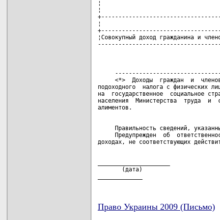
     -------------------------------
     <*>  Доходы  граждан  и  членов
подоходного  налога с физических лиц
на  государственное  социальное стра
населения  Министерства  труда  и  с
     Правильность сведений, указанны
     Предупрежден  об  ответственнос
_____________________               
       (дата)                       
_____________
Право Украины 2009 (Письмо)