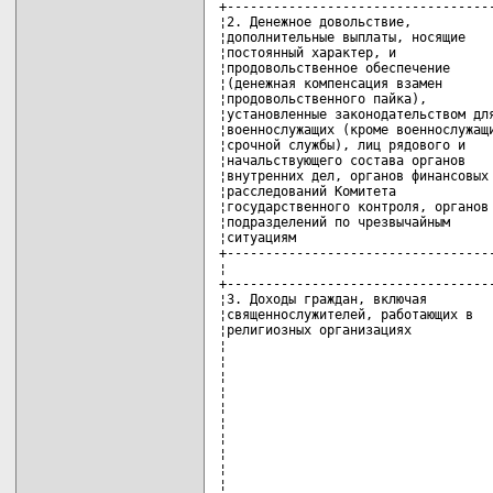
+-----------------------------------
¦2. Денежное довольствие,           
¦дополнительные выплаты, носящие    
¦постоянный характер, и             
¦продовольственное обеспечение      
¦(денежная компенсация взамен       
¦продовольственного пайка),         
¦установленные законодательством для
¦военнослужащих (кроме военнослужащи
¦срочной службы), лиц рядового и    
¦начальствующего состава органов    
¦внутренних дел, органов финансовых 
¦расследований Комитета             
¦государственного контроля, органов 
¦подразделений по чрезвычайным      
¦ситуациям                          
+-----------------------------------
¦                                   
+-----------------------------------
¦3. Доходы граждан, включая         
¦священнослужителей, работающих в   
¦религиозных организациях           
¦                                   
¦                                   
¦                                   
¦                                   
¦                                   
¦                                   
¦                                   
¦                                   
¦                                   
¦                                   