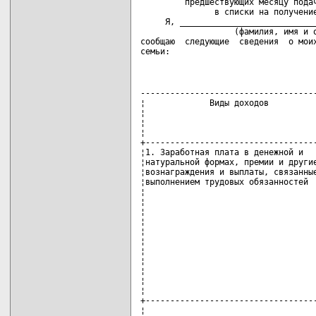
         предшествующих месяцу подач
               в списки на получение
     Я, ____________________________
                   (фамилия, имя и о
сообщаю  следующие  сведения  о моих
семьи:
------------------------------------
¦             Виды доходов          
¦                                   
¦                                   
¦                                   
+-----------------------------------
¦1. Заработная плата в денежной и   
¦натуральной формах, премии и другие
¦вознаграждения и выплаты, связанные
¦выполнением трудовых обязанностей  
¦                                   
¦                                   
¦                                   
¦                                   
¦                                   
¦                                   
¦                                   
¦                                   
¦                                   
¦                                   
¦                                   
+-----------------------------------
¦                                   