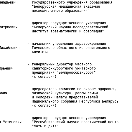
ннадьевич       государственного учреждения образования

                "Белорусская медицинская академия

              - директор государственного учреждения

митриевич       "Белорусский научно-исследовательский

              - начальник управления здравоохранения

Михайлович      Гомельского областного исполнительного

              - генеральный директор частного

Юрьевич         санаторно-курортного унитарного

                предприятия "Белпрофсоюзкурорт"

              - председатель комиссии по охране здоровья,

ович            физической культуры, делам семьи

                и молодежи Палаты представителей

                Национального собрания Республики Беларусь

              - директор государственного учреждения

н Устинович     "Республиканский научно-практический центр
