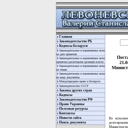
Главная
Законодательство РБ
Кодексы Беларуси
Законодательные и нормативные акты
по дате принятия
Пост
Законодательные и нормативные акты
21.
принятые различными органами власти
Законодательные и нормативные акты
Министе
по темам
Законодательные и нормативные акты
по виду документы
Международное право в Беларуси
Законодательство СССР
Законы других стран
Кодексы
Законодательство РФ
Право Украины
Полезные ресурсы
Контакты
Новости сайта
Во исполне
Поиск документа
делегирова
Министерств