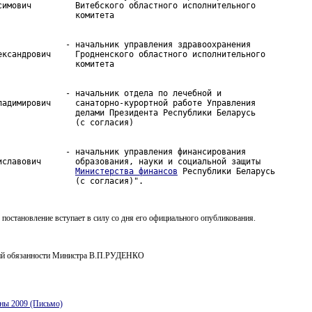
симович         Витебского областного исполнительного

              - начальник управления здравоохранения

ександрович     Гродненского областного исполнительного

              - начальник отдела по лечебной и

ладимирович     санаторно-курортной работе Управления

                делами Президента Республики Беларусь

              - начальник управления финансирования

иславович       образования, науки и социальной защиты

Министерства финансов
 Республики Беларусь

                (с согласия)".
 постановление вступает в силу со дня его официального опубликования.
й обязанности Министра В.П.РУДЕНКО
ны 2009 (Письмо)