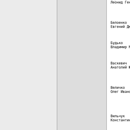
Леонид Ге
         
Белоенко 
Евгений Д
Будько   
Владимир 
Васкевич 
Анатолий 
         
Величко  
Олег Иван
         
         
Вильчук  
Константи