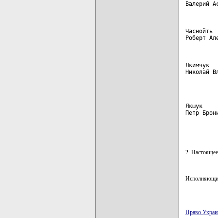
Валерий А
Часнойть 
Роберт Ал
Якимчук  
Николай В
         
Якшук    
Петр Брон
         
2. Настоящее
Исполняющи
Право Украи