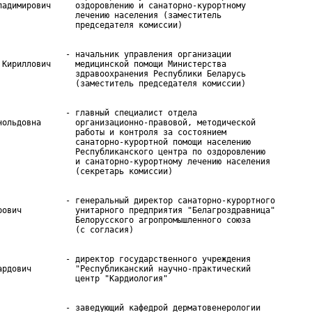
ладимирович     оздоровлению и санаторно-курортному

                лечению населения (заместитель

              - начальник управления организации

 Кириллович     медицинской помощи Министерства

                здравоохранения Республики Беларусь

              - главный специалист отдела

нольдовна       организационно-правовой, методической

                работы и контроля за состоянием

                санаторно-курортной помощи населению

                Республиканского центра по оздоровлению

                и санаторно-курортному лечению населения

              - генеральный директор санаторно-курортного

рович           унитарного предприятия "Белагроздравница"

                Белорусского агропромышленного союза

              - директор государственного учреждения

ардович         "Республиканский научно-практический

              - заведующий кафедрой дерматовенерологии
