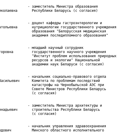
              - заместитель Министра образования

              - доцент кафедры гастроэнтерологии и

атольевна       нутрициологии государственного учреждения

                образования "Белорусская медицинская

              - младший научный сотрудник

торовна         государственного научного учреждения

                "Институт проблем использования природных

                ресурсов и экологии" Национальной

              - начальник социально-правового отдела

Васильевич      Комитета по проблемам последствий

                катастрофы на Чернобыльской АЭС при

                Совете Министров Республики Беларусь

              - заместитель Министра архитектуры и

ннадьевич       строительства Республики Беларусь

              - начальник управления здравоохранения

рдович          Минского областного исполнительного
