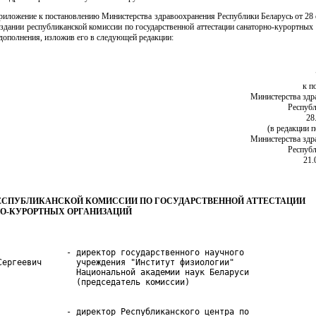
приложение к постановлению Министерства здравоохранения Республики Беларусь от 28
оздании республиканской комиссии по государственной аттестации санаторно-курортных
дополнения, изложив его в следующей редакции:
к п
Министерства здр
Республ
28
(в редакции 
Министерства здр
Республ
21.
ЕСПУБЛИКАНСКОЙ КОМИССИИ ПО ГОСУДАРСТВЕННОЙ АТТЕСТАЦИИ
О-КУРОРТНЫХ ОРГАНИЗАЦИЙ
              - директор государственного научного

Сергеевич       учреждения "Институт физиологии"

                Национальной академии наук Беларуси

              - директор Республиканского центра по
