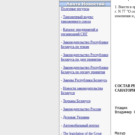
1. Внести в 
Полезные ресурсы
г. N 77 "О с
изменения и 
-
Таможенный кодекс
таможенного союза
-
Каталог предприятий и
организаций СНГ
-
Законодательство Республики
Беларусь по темам
-
Законодательство Республики
Беларусь по дате принятия
-
Законодательство Республики
Беларусь по органу принятия
-
Законы Республики Беларусь
СОСТАВ Р
-
Новости законодательства
САНАТОРН
Беларуси
-
Тюрьмы Беларуси
Улащик   
-
Законодательство России
Владимир 
         
-
Деловая Украина
-
Автомобильный портал
Мазур    
-
The legislation of the Great