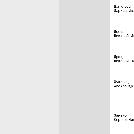
Данилова 
Лариса Ив
         
Доста    
Николай И
         
Дрозд    
Николай Н
         
Жуковец  
Александр
         
         
         
Занько   
Сергей Ни
         