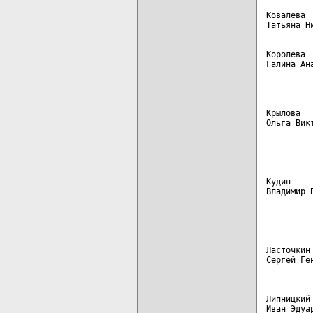
Ковалева 
Королева 
Галина Ан
         
Крылова  
Ольга Вик
         
         
Кудин    
Владимир 
         
         
Ласточкин
Сергей Ге
Липницкий
Иван Эдуа