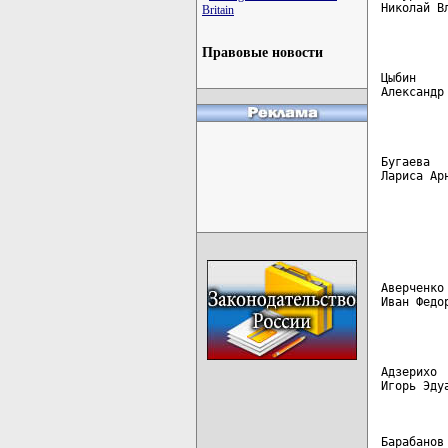
Николай В
Britain
         
Правовые новости
Цыбин    
Александр
         
Бугаева  
Лариса Ар
         
         
         
         
Аверченко
Иван Федо
         
Адзерихо 
Игорь Эду
Барабанов