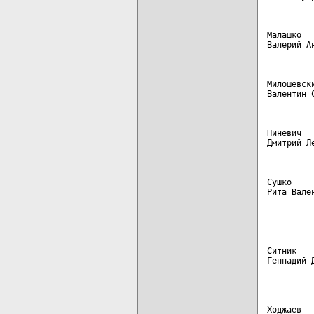
Малашко  
Валерий А
Милошевск
Валентин 
Пиневич  
Дмитрий Л
Сушко    
Рита Вале
         
         
Ситник   
Геннадий 
         
Ходжаев  