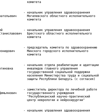
              - начальник управления здравоохранения

натольевич      Могилевского областного исполнительного

ий            - начальник управления здравоохранения

Станиславович   Брестского областного исполнительного

              - председатель комитета по здравоохранению

еонидович       Минского городского исполнительного

              - начальник отдела реабилитации и адаптации

нтиновна        инвалидов главного управления

                государственной социальной поддержки

                населения Министерства труда и социальной

              - заместитель директора по лечебной работе

Демьянович      государственного учреждения

                "Республиканский научно-практический

              - начальник управления здравоохранения
