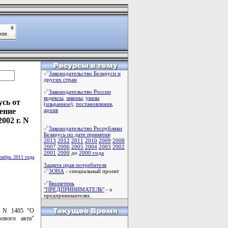
Законодательство Беларуси и
других стран
Законодательство России
кодексы
,
законы
,
указы
сь от
(изьранное)
,
постановления
,
ение
архив
002 г. N
Законодательство Республики
Беларусь по дате принятия
:
2013
2012
2011
2010
2009
2008
2007
2006
2005
2004
2003
2002
2001
2000
до
2000 года
оябрь 2011 года
Защита прав потребителя
ЗОНА
- специальный проект
Бюллетень
"ПРЕДПРИНИМАТЕЛЬ"
- о
предпринимателях.
. N 1405 "О
ового акта"