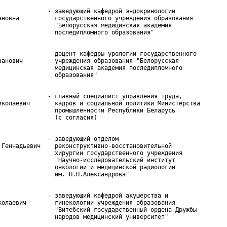
              - заведующий кафедрой эндокринологии

ановна          государственного учреждения образования

                "Белорусская медицинская академия

              - доцент кафедры урологии государственного

ванович         учреждения образования "Белорусская

                медицинская академия последипломного

              - главный специалист управления труда,

иколаевич       кадров и социальной политики Министерства

                промышленности Республики Беларусь

              - заведующий отделом

 Геннадьевич    реконструктивно-восстановительной

                хирургии государственного учреждения

                "Научно-исследовательский институт

                онкологии и медицинской радиологии

              - заведующий кафедрой акушерства и

колаевич        гинекологии учреждения образования

                "Витебский государственный ордена Дружбы
