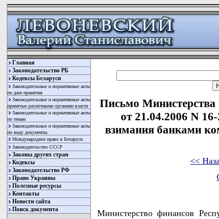
Главная
Законодательство РБ
Кодексы Беларуси
Законодательные и нормативные акты
по дате принятия
Законодательные и нормативные акты
Письмо Министерства 
принятые различными органами власти
Законодательные и нормативные акты
от 21.04.2006 N 16
по темам
Законодательные и нормативные акты
взимания банками ко
по виду документы
Международное право в Беларуси
Законодательство СССР
Законы других стран
<< Наз
Кодексы
Законодательство РФ
Право Украины
Полезные ресурсы
Контакты
Новости сайта
Поиск документа
Министерство финансов Респ