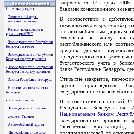
запросом от 17 апреля 2006 
банками комиссионного вознаг
Полезные ресурсы
-
Таможенный кодекс
В соответствии с действующ
таможенного союза
тяжеловесных и крупногабарит
-
Каталог предприятий и
по автомобильным дорогам о
организаций СНГ
относится к числу плате
-
Законодательство Республики
республиканского или соотве
Беларусь по темам
средства должны перечисля
-
Законодательство Республики
предусматривающие учет вышен
Беларусь по дате принятия
бухгалтерского учета в банк
-
Законодательство Республики
банке Республики Беларусь, дей
Беларусь по органу принятия
Открытие (закрытие, переофор
-
Законы Республики Беларусь
группе производится ба
-
Новости законодательства
государственного казначейства
Беларуси
-
Тюрьмы Беларуси
В соответствии со статьей 3
Республики Беларусь на 
-
Законодательство России
Национальным банком Республ
-
Деловая Украина
государственных органов и 
-
Автомобильный портал
(бюджетных организаций),
предпринимателей по открыты
-
The legislation of the Great