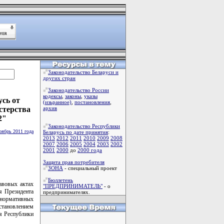
Законодательство Беларуси и
других стран
Законодательство России
кодексы
,
законы
,
указы
сь от
(изьранное)
,
постановления
,
стерства
архив
2"
Законодательство Республики
оябрь 2011 года
Беларусь по дате принятия
:
2013
2012
2011
2010
2009
2008
2007
2006
2005
2004
2003
2002
2001
2000
до
2000 года
Защита прав потребителя
ЗОНА
- специальный проект
Бюллетень
авовых актах
"ПРЕДПРИНИМАТЕЛЬ"
- о
я Президента
предпринимателях.
ы нормативных
становлением
я Республики