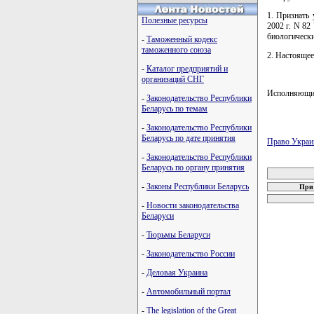
1. Признать
Полезные ресурсы
2002 г. N 82
биологически
-
Таможенный кодекс
таможенного союза
2. Настоящее
-
Каталог предприятий и
организаций СНГ
Исполняющи
-
Законодательство Республики
Беларусь по темам
-
Законодательство Республики
Беларусь по дате принятия
Право Украи
-
Законодательство Республики
карта новых
Беларусь по органу принятия
-
Законы Республики Беларусь
При 
-
Новости законодательства
Беларуси
-
Тюрьмы Беларуси
-
Законодательство России
-
Деловая Украина
-
Автомобильный портал
-
The legislation of the Great