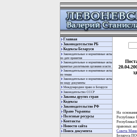
Главная
Законодательство РБ
Кодексы Беларуси
Законодательные и нормативные акты
по дате принятия
Пост
Законодательные и нормативные акты
20.04.2
принятые различными органами власти
Законодательные и нормативные акты
з
по темам
Законодательные и нормативные акты
по виду документы
Международное право в Беларуси
Законодательство СССР
Законы других стран
Кодексы
Законодательство РФ
Право Украины
На основани
Полезные ресурсы
Республики 
Контакты
Республики Б
Новости сайта
правовых ак
Совета Мини
Поиск документа
Беларусь 