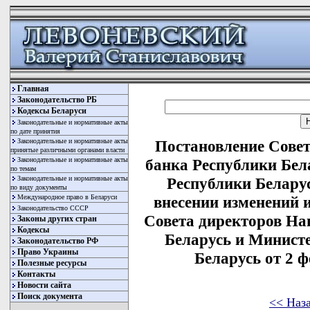
Главная
Законодательство РБ
Кодексы Беларуси
Законодательные и нормативные акты
по дате принятия
Законодательные и нормативные акты
Постановление Сове
принятые различными органами власти
Законодательные и нормативные акты
банка Республики Бел
по темам
Законодательные и нормативные акты
Республики Беларус
по виду документы
Международное право в Беларуси
внесении изменений 
Законодательство СССР
Совета директоров На
Законы других стран
Кодексы
Беларусь и Минист
Законодательство РФ
Право Украины
Беларусь от 2 ф
Полезные ресурсы
Контакты
Новости сайта
Поиск документа
<< Наз