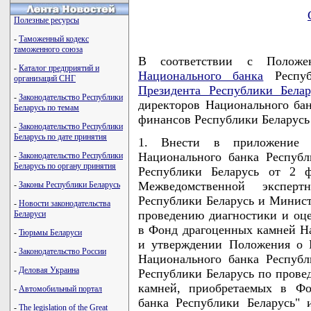
Полезные ресурсы
-
Таможенный кодекс
таможенного союза
В соответствии с Положе
-
Каталог предприятий и
Национального банка
Респуб
организаций СНГ
Президента Республики Белар
-
Законодательство Республики
директоров Национального ба
Беларусь по темам
финансов Республики Белар
-
Законодательство Республики
Беларусь по дате принятия
1. Внести в приложение 
Национального банка Респуб
-
Законодательство Республики
Беларусь по органу принятия
Республики Беларусь от 2 ф
Межведомственной экспер
-
Законы Республики Беларусь
Республики Беларусь и Минист
-
Новости законодательства
проведению диагностики и оц
Беларуси
в Фонд драгоценных камней На
-
Тюрьмы Беларуси
и утверждении Положения о 
-
Законодательство России
Национального банка Респуб
-
Деловая Украина
Республики Беларусь по прове
камней, приобретаемых в Фо
-
Автомобильный портал
банка Республики Беларусь" 
-
The legislation of the Great