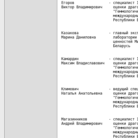
Егоров                - специалист I
Виктор Владимирович     оценки драго
                        "Геммологиче
                        международны
Казакова              - главный эксп
Марина Даниловна        лаборатории 
                        ценностей Ми
Камардин              - специалист I
Максим Владиславович    оценки драго
                        "Геммологиче
                        международны
Климович              - ведущий спец
Наталья Анатольевна     оценки драго
                        "Геммологиче
                        международны
Магазинников          - специалист I
Андрей Владимирович     оценки драго
                        "Геммологиче
                        международны