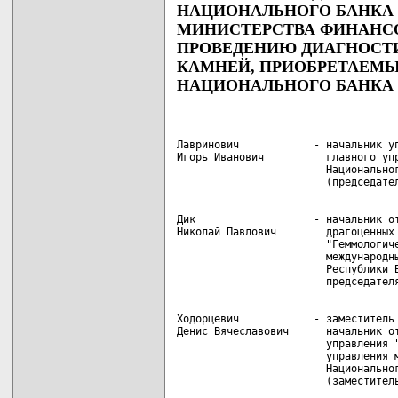
НАЦИОНАЛЬНОГО БАНКА 
МИНИСТЕРСТВА ФИНАНСО
ПРОВЕДЕНИЮ ДИАГНОСТ
КАМНЕЙ, ПРИОБРЕТАЕМЫ
НАЦИОНАЛЬНОГО БАНКА 
Лавринович            - начальник уп
Игорь Иванович          главного упр
                        Национальног
Дик                   - начальник от
Николай Павлович        драгоценных 
                        "Геммологиче
                        международны
                        Республики Б
Ходорцевич            - заместитель 
Денис Вячеславович      начальник от
                        управления "
                        управления м
                        Национальног