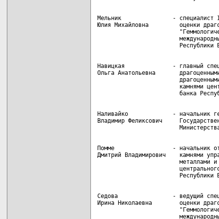
Мельник               - специалист I
Юлия Михайловна         оценки драго
                        "Геммологиче
                        международны
Навицкая              - главный спец
Ольга Анатольевна       драгоценными
                        драгоценными
                        камнями цент
Наливайко             - начальник ге
Владимир Феликсович     Государствен
Помме                 - начальник от
Дмитрий Владимирович    камнями упра
                        металлами и 
                        центрального
Седова                - ведущий спец
Ирина Николаевна        оценки драго
                        "Геммологиче
                        международны