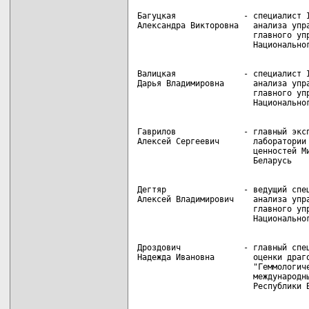
Багуцкая              - специалист I
Александра Викторовна   анализа упра
                        главного упр
Валицкая              - специалист I
Дарья Владимировна      анализа упра
                        главного упр
Гаврилов              - главный эксп
Алексей Сергеевич       лаборатории 
                        ценностей Ми
Дегтяр                - ведущий спец
Алексей Владимирович    анализа упра
                        главного упр
Дроздович             - главный спец
Надежда Ивановна        оценки драго
                        "Геммологиче
                        международны