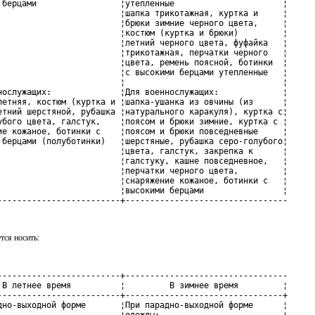
 берцами                 ¦утепленные                      ¦

                         ¦шапка трикотажная, куртка и     ¦

                         ¦брюки зимние черного цвета,     ¦

                         ¦костюм (куртка и брюки)         ¦

                         ¦летний черного цвета, фуфайка   ¦

                         ¦трикотажная, перчатки черного   ¦

                         ¦цвета, ремень поясной, ботинки  ¦

                         ¦с высокими берцами утепленные   ¦

                         ¦                                ¦

нослужащих:              ¦Для военнослужащих:             ¦

летняя, костюм (куртка и ¦шапка-ушанка из овчины (из      ¦

етний шерстяной, рубашка ¦натурального каракуля), куртка с¦

убого цвета, галстук,    ¦поясом и брюки зимние, куртка с ¦

ие кожаное, ботинки с    ¦поясом и брюки повседневные     ¦

 берцами (полуботинки)   ¦шерстяные, рубашка серо-голубого¦

                         ¦цвета, галстук, закрепка к      ¦

                         ¦галстуку, кашне повседневное,   ¦

                         ¦перчатки черного цвета,         ¦

                         ¦снаряжение кожаное, ботинки с   ¦

                         ¦высокими берцами                ¦

-------------------------+---------------------------------
тся носить:
-------------------------+---------------------------------

 В летнее время          ¦         В зимнее время         ¦

-------------------------+--------------------------------+

дно-выходной форме       ¦При парадно-выходной форме      ¦

                         ¦одежды:                         ¦
