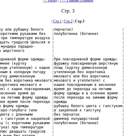
<< Назад
|
<<< Главная страница
Стр. 3
|
Стр.1
|
Стр.2
|
Стр.3
ку или рубашку белого    ¦перчаток)                       ¦

короткими рукавами без   ¦полуботинки (ботинки)           ¦

 при температуре воздуха ¦                                ¦

дцать градусов Цельсия и ¦                                ¦

 мундира парадно-        ¦                                ¦

о шерстяного             ¦                                ¦

                         ¦                                ¦

едневной форме одежды:   ¦При повседневной форме одежды:  ¦

имнее (куртку            ¦фуражку повседневную шерстяную  ¦

нную утепленную) с кашне ¦плащ (куртку демисезонную       ¦

вным в холодную погоду   ¦утепленную без воротника        ¦

ртку демисезонную        ¦мехового или без воротника      ¦

ую без воротника мехового¦мехового и утеплителя) с        ¦

воротника мехового и     ¦кашне повседневным в весеннее   ¦

ля) с кашне повседневным,¦время до перехода на летнюю     ¦

весеннее время до        ¦форму одежды и в осеннее время  ¦

 на летнюю форму одежды  ¦после перехода на зимнюю форму  ¦

нее время после перехода ¦одежды                          ¦

ю форму одежды           ¦рубашку белого цвета с галстуком¦

серо-голубого (или       ¦и закрепкой к галстуку          ¦

цвета с длинными         ¦без перчаток                    ¦

 с галстуком и закрепкой ¦джемпер полушерстяной           ¦

ку (с короткими рукавами ¦полуботинки (ботинки)           ¦

тука) при температуре    ¦                                ¦

плюс двадцать градусов   ¦                                ¦

и выше без кителя        ¦                                ¦
