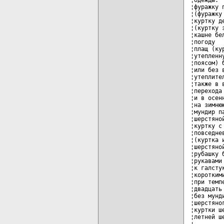
¦фуражку 
¦(фуражку
¦куртку д
¦(куртку 
¦кашне бе
¦погоду  
¦плащ (ку
¦утепленн
¦поясом) 
¦или без 
¦утеплите
¦также в 
¦перехода
¦и в осен
¦на зимню
¦мундир п
¦шерстяно
¦куртку с
¦повседне
¦(куртка 
¦шерстяно
¦рубашку 
¦рукавами
¦к галсту
¦коротким
¦при темп
¦двадцать
¦без мунд
¦шерстяно
¦куртки ш
¦летней ш
¦        