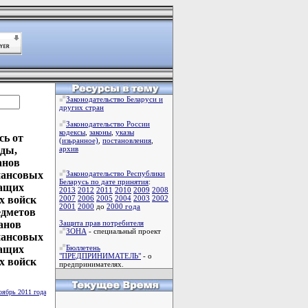
Законодательство Беларуси и
других стран
Законодательство России
кодексы
,
законы
,
указы
сь от
(изьранное)
,
постановления
,
жды,
архив
анов
нансовых
Законодательство Республики
Беларусь по дате принятия
:
жащих
2013
2012
2011
2010
2009
2008
х войск
2007
2006
2005
2004
2003
2002
2001
2000
до
2000 года
едметов
анов
Защита прав потребителя
ЗОНА
- специальный проект
нансовых
жащих
Бюллетень
"ПРЕДПРИНИМАТЕЛЬ"
- о
х войск
предпринимателях.
оябрь 2011 года