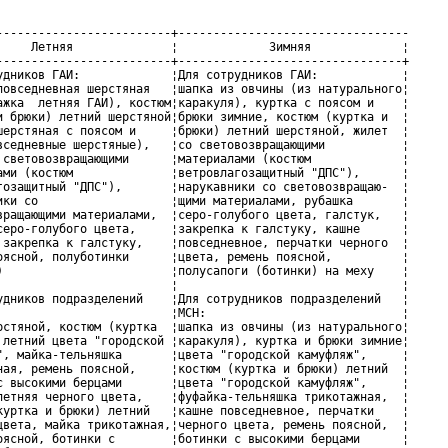
-------------------------+---------------------------------

     Летняя              ¦             Зимняя             ¦

-------------------------+--------------------------------+

удников ГАИ:             ¦Для сотрудников ГАИ:            ¦

повседневная шерстяная   ¦шапка из овчины (из натурального¦

ажка  летняя ГАИ), костюм¦каракуля), куртка с поясом и    ¦

и брюки) летний шерстяной¦брюки зимние, костюм (куртка и  ¦

шерстяная с поясом и     ¦брюки) летний шерстяной, жилет  ¦

вседневные шерстяные),   ¦со световозвращающими           ¦

 световозвращающими      ¦материалами (костюм             ¦

ами (костюм              ¦ветровлагозащитный "ДПС"),      ¦

гозащитный "ДПС"),       ¦нарукавники со световозвращаю-  ¦

ики со                   ¦щими материалами, рубашка       ¦

вращающими материалами,  ¦серо-голубого цвета, галстук,   ¦

серо-голубого цвета,     ¦закрепка к галстуку, кашне      ¦

 закрепка к галстуку,    ¦повседневное, перчатки черного  ¦

оясной, полуботинки      ¦цвета, ремень поясной,          ¦

)                        ¦полусапоги (ботинки) на меху    ¦

                         ¦                                ¦

удников подразделений    ¦Для сотрудников подразделений   ¦

                         ¦МСН:                            ¦

рстяной, костюм (куртка  ¦шапка из овчины (из натурального¦

 летний цвета "городской ¦каракуля), куртка и брюки зимние¦

", майка-тельняшка       ¦цвета "городской камуфляж",     ¦

ная, ремень поясной,     ¦костюм (куртка и брюки) летний  ¦

с высокими берцами       ¦цвета "городской камуфляж",     ¦

летняя черного цвета,    ¦фуфайка-тельняшка трикотажная,  ¦

куртка и брюки) летний   ¦кашне повседневное, перчатки    ¦

цвета, майка трикотажная,¦черного цвета, ремень поясной,  ¦

оясной, ботинки с        ¦ботинки с высокими берцами      ¦
