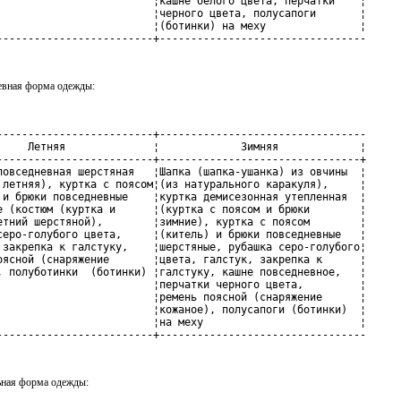
                         ¦кашне белого цвета, перчатки    ¦

                         ¦черного цвета, полусапоги       ¦

                         ¦(ботинки) на меху               ¦

-------------------------+---------------------------------
евная форма одежды:
-------------------------+---------------------------------

     Летняя              ¦             Зимняя             ¦

-------------------------+--------------------------------+

повседневная шерстяная   ¦Шапка (шапка-ушанка) из овчины  ¦

 летняя), куртка с поясом¦(из натурального каракуля),     ¦

 и брюки повседневные    ¦куртка демисезонная утепленная  ¦

е (костюм (куртка и      ¦(куртка с поясом и брюки        ¦

етний шерстяной),        ¦зимние), куртка с поясом        ¦

серо-голубого цвета,     ¦(китель) и брюки повседневные   ¦

 закрепка к галстуку,    ¦шерстяные, рубашка серо-голубого¦

оясной (снаряжение       ¦цвета, галстук, закрепка к      ¦

, полуботинки  (ботинки) ¦галстуку, кашне повседневное,   ¦

                         ¦перчатки черного цвета,         ¦

                         ¦ремень поясной (снаряжение      ¦

                         ¦кожаное), полусапоги (ботинки)  ¦

                         ¦на меху                         ¦

-------------------------+---------------------------------
ьная форма одежды: