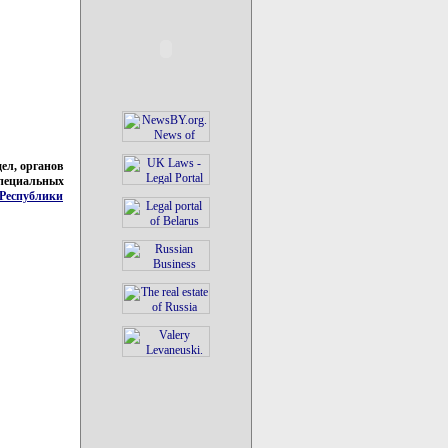
ел, органов
специальных
 Республики