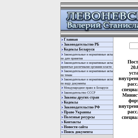
Главная
Законодательство РБ
Кодексы Беларуси
Законодательные и нормативные акты
по дате принятия
Пост
Законодательные и нормативные акты
20.
принятые различными органами власти
Законодательные и нормативные акты
уст
по темам
внутрен
Законодательные и нормативные акты
расс
по виду документы
Международное право в Беларуси
специа
Законодательство СССР
Минист
Законы других стран
фор
Кодексы
внутрен
Законодательство РФ
расс
Право Украины
специа
Полезные ресурсы
Контакты
Новости сайта
Поиск документа