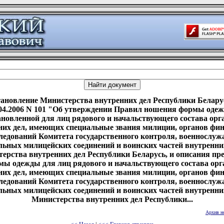
ановление Министерства внутренних дел Республики Белару
04.2006 N 101 "Об утверждении Правил ношения формы оде
ановленной для лиц рядового и начальствующего состава орг
них дел, имеющих специальные звания милиции, органов фи
ледований Комитета государственного контроля, военнослу
льных милицейских соединений и воинских частей внутренни
ерства внутренних дел Республики Беларусь, и описания пр
мы одежды для лиц рядового и начальствующего состава орг
них дел, имеющих специальные звания милиции, органов фи
ледований Комитета государственного контроля, военнослу
льных милицейских соединений и воинских частей внутренни
Министерства внутренних дел Республики...
Архив н