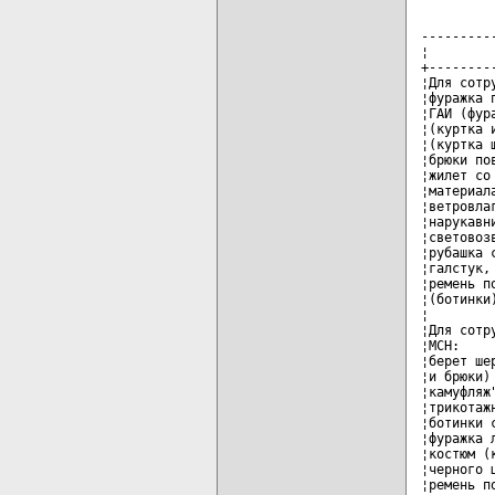
---------
¦        
+--------
¦Для сотр
¦фуражка 
¦ГАИ (фур
¦(куртка 
¦(куртка 
¦брюки по
¦жилет со
¦материал
¦ветровла
¦нарукавн
¦световоз
¦рубашка 
¦галстук,
¦ремень п
¦(ботинки
¦        
¦Для сотр
¦МСН:    
¦берет ше
¦и брюки)
¦камуфляж
¦трикотаж
¦ботинки 
¦фуражка 
¦костюм (
¦черного 
¦ремень п