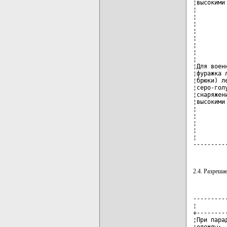
¦высокими
¦        
¦        
¦        
¦        
¦        
¦        
¦        
¦        
¦Для воен
¦фуражка 
¦брюки) л
¦серо-гол
¦снаряжен
¦высокими
¦        
¦        
¦        
¦        
¦        
---------
2.4. Разрешае
---------
¦        
+--------
¦При пара
¦одежды: 