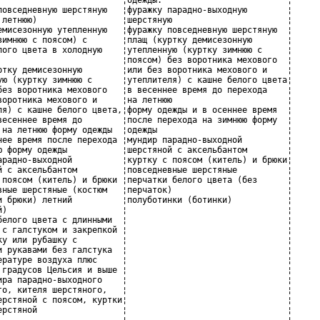
повседневную шерстяную   ¦фуражку парадно-выходную        ¦

 летнюю)                 ¦шерстяную                       ¦

емисезонную утепленную   ¦фуражку повседневную шерстяную  ¦

зимнюю с поясом) с       ¦плащ (куртку демисезонную       ¦

лого цвета в холодную    ¦утепленную (куртку зимнюю с     ¦

                         ¦поясом) без воротника мехового  ¦

ртку демисезонную        ¦или без воротника мехового и    ¦

ую (куртку зимнюю с      ¦утеплителя) с кашне белого цвета¦

без воротника мехового   ¦в весеннее время до перехода    ¦

воротника мехового и     ¦на летнюю                       ¦

ля) с кашне белого цвета,¦форму одежды и в осеннее время  ¦

весеннее время до        ¦после перехода на зимнюю форму  ¦

 на летнюю форму одежды  ¦одежды                          ¦

нее время после перехода ¦мундир парадно-выходной         ¦

ю форму одежды           ¦шерстяной с аксельбантом        ¦

арадно-выходной          ¦куртку с поясом (китель) и брюки¦

й с аксельбантом         ¦повседневные шерстяные          ¦

 поясом (китель) и брюки ¦перчатки белого цвета (без      ¦

вные шерстяные (костюм   ¦перчаток)                       ¦

и брюки) летний          ¦полуботинки (ботинки)           ¦

й)                       ¦                                ¦

белого цвета с длинными  ¦                                ¦

 с галстуком и закрепкой ¦                                ¦

ку или рубашку с         ¦                                ¦

и рукавами без галстука  ¦                                ¦

ературе воздуха плюс     ¦                                ¦

 градусов Цельсия и выше ¦                                ¦

ира парадно-выходного    ¦                                ¦

го, кителя шерстяного,   ¦                                ¦

ерстяной с поясом, куртки¦                                ¦

ерстяной                 ¦                                ¦

                         ¦                                ¦
