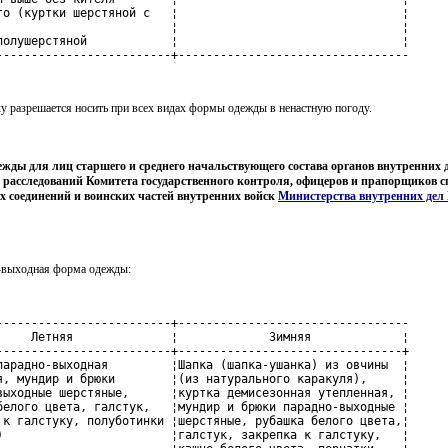
го (куртки шерстяной с   ¦                                ¦

                         ¦                                ¦

полушерстяной            ¦                                ¦

-------------------------+---------------------------------
 разрешается носить при всех видах формы одежды в ненастную погоду.
ежды для лиц старшего и среднего начальствующего состава органов внутренних д
 расследований Комитета государственного контроля, офицеров и прапорщиков 
 соединений и воинских частей внутренних войск
Министерства внутренних дел
о-выходная форма одежды:
-------------------------+---------------------------------

     Летняя              ¦             Зимняя             ¦

-------------------------+--------------------------------+

парадно-выходная         ¦Шапка (шапка-ушанка) из овчины  ¦

я, мундир и брюки        ¦(из натурального каракуля),     ¦

выходные шерстяные,      ¦куртка демисезонная утепленная, ¦

белого цвета, галстук,   ¦мундир и брюки парадно-выходные ¦

 к галстуку, полуботинки ¦шерстяные, рубашка белого цвета,¦

)                        ¦галстук, закрепка к галстуку,   ¦
