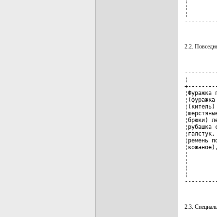
¦        
¦        
¦        
---------
2.2. Повседн
---------
¦        
+--------
¦Фуражка 
¦(фуражка
¦(китель)
¦шерстяны
¦брюки) л
¦рубашка 
¦галстук,
¦ремень п
¦кожаное)
¦        
¦        
¦        
¦        
---------
2.3. Специал