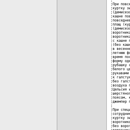
¦При повс
¦куртку з
¦(демисез
¦кашне по
¦повседне
¦плащ (ку
¦(демисез
¦воротник
¦воротник
¦с кашне 
¦(без каш
¦в весенн
¦летнюю ф
¦время по
¦форму од
¦рубашку 
¦белого ц
¦рукавами
¦к галсту
¦без галс
¦воздуха 
¦Цельсия 
¦шерстяно
¦поясом, 
¦джемпер 
¦        
¦При спец
¦сотрудни
¦куртку з
¦воротник
¦без воро
¦воротник