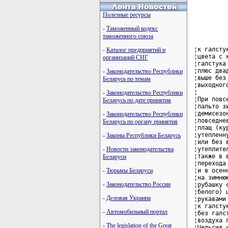
Полезные ресурсы
-
Таможенный кодекс
таможенного союза
¦к галсту
-
Каталог предприятий и
¦цвета с 
организаций СНГ
¦галстука
¦плюс два
-
Законодательство Республики
¦выше без
Беларусь по темам
¦выходног
¦        
-
Законодательство Республики
¦При повс
Беларусь по дате принятия
¦пальто з
¦демисезо
-
Законодательство Республики
¦повседне
Беларусь по органу принятия
¦плащ (ку
¦утепленн
-
Законы Республики Беларусь
¦или без 
¦утеплите
-
Новости законодательства
¦также в 
Беларуси
¦перехода
¦и в осен
-
Тюрьмы Беларуси
¦на зимню
-
Законодательство России
¦рубашку 
¦белого) 
-
Деловая Украина
¦рукавами
¦к галсту
-
Автомобильный портал
¦без галс
¦воздуха 
-
The legislation of the Great
¦Цельсия 