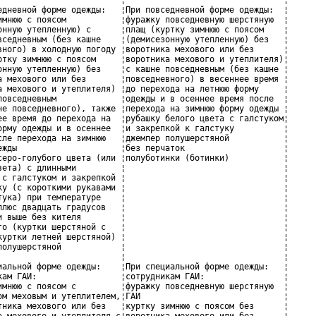
едневной форме одежды:   ¦При повседневной форме одежды:  ¦

имнюю с поясом           ¦фуражку повседневную шерстяную  ¦

онную утепленную) с      ¦плащ (куртку зимнюю с поясом    ¦

вседневным (без кашне    ¦(демисезонную утепленную) без   ¦

вного) в холодную погоду ¦воротника мехового или без      ¦

ртку зимнюю с поясом     ¦воротника мехового и утеплителя)¦

онную утепленную) без    ¦с кашне повседневным (без кашне ¦

а мехового или без       ¦повседневного) в весеннее время ¦

а мехового и утеплителя) ¦до перехода на летнюю форму     ¦

повседневным             ¦одежды и в осеннее время после  ¦

не повседневного), также ¦перехода на зимнюю форму одежды ¦

ее время до перехода на  ¦рубашку белого цвета с галстуком¦

орму одежды и в осеннее  ¦и закрепкой к галстуку          ¦

сле перехода на зимнюю   ¦джемпер полушерстяной           ¦

ежды                     ¦без перчаток                    ¦

серо-голубого цвета (или ¦полуботинки (ботинки)           ¦

вета) с длинными         ¦                                ¦

 с галстуком и закрепкой ¦                                ¦

ку (с короткими рукавами ¦                                ¦

тука) при температуре    ¦                                ¦

плюс двадцать градусов   ¦                                ¦

и выше без кителя        ¦                                ¦

го (куртки шерстяной с   ¦                                ¦

куртки летней шерстяной) ¦                                ¦

полушерстяной            ¦                                ¦

                         ¦                                ¦

иальной форме одежды:    ¦При специальной форме одежды:   ¦

кам ГАИ:                 ¦сотрудникам ГАИ:                ¦

имнюю с поясом с         ¦фуражку повседневную шерстяную  ¦

ом меховым и утеплителем,¦ГАИ                             ¦

тника мехового или без   ¦куртку зимнюю с поясом без      ¦

а мехового и утеплителя с¦воротника мехового или без      ¦
