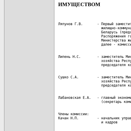
ИМУЩЕСТВОМ
Ляпунов Г.В.       - Первый заместит
                     жилищно-коммуна
                     Беларусь (предс
                     Распоряжения го
                     Министерства жи
Липень Н.С.        - заместитель Мин
                     хозяйства Респу
Сушко С.А.         - заместитель Мин
                     хозяйства Респу
Лабановская Е.А.   - главный экономи
Члены комиссии:

Качан Н.П.         - начальник управ