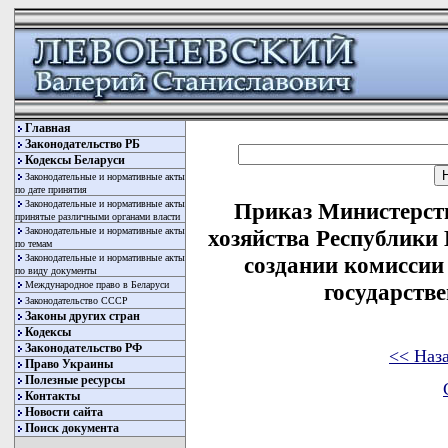
Главная
Законодательство РБ
Кодексы Беларуси
Законодательные и нормативные акты
по дате принятия
Законодательные и нормативные акты
Приказ Министерст
принятые различными органами власти
Законодательные и нормативные акты
хозяйства Республики 
по темам
Законодательные и нормативные акты
создании комиссии
по виду документы
Международное право в Беларуси
государств
Законодательство СССР
Законы других стран
Кодексы
Законодательство РФ
<< Наз
Право Украины
Полезные ресурсы
Контакты
Новости сайта
Поиск документа