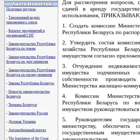
Для рассмотрения вопросов, 
сдачей в аренду государств
Полезные ресурсы
использования, ПРИКАЗЫВА
-
Таможенный кодекс
таможенного союза
1. Создать комиссию Министе
-
Каталог предприятий и
Республики Беларусь по распо
организаций СНГ
2. Утвердить состав комисс
-
Законодательство Республики
хозяйства Республики Белар
Беларусь по темам
имуществом согласно приложе
-
Законодательство Республики
Беларусь по дате принятия
3. Отчуждение недвижимост
-
Законодательство Республики
имущества подчиненных о
Беларусь по органу принятия
собственности производи
-
Законы Республики Беларусь
Министерства жилищно-коммуна
-
Новости законодательства
4. Комиссии Министерств
Беларуси
Республики Беларусь по во
-
Тюрьмы Беларуси
имуществом руководствоваться
-
Законодательство России
5. Руководителям государ
-
Деловая Украина
министерству, обеспечить 
-
Автомобильный портал
государственным имущест
законодательством.
-
The legislation of the Great