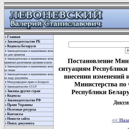
Главная
Законодательство РБ
Кодексы Беларуси
Законодательные и нормативные акты
по дате принятия
Законодательные и нормативные акты
Постановление Мин
принятые различными органами власти
Законодательные и нормативные акты
ситуациям Республики 
по темам
Законодательные и нормативные акты
внесении изменений 
по виду документы
Международное право в Беларуси
Министерства по
Законодательство СССР
Республики Беларус
Законы других стран
Кодексы
Законодательство РФ
Докум
Право Украины
Полезные ресурсы
Контакты
Новости сайта
<< Наз
Поиск документа