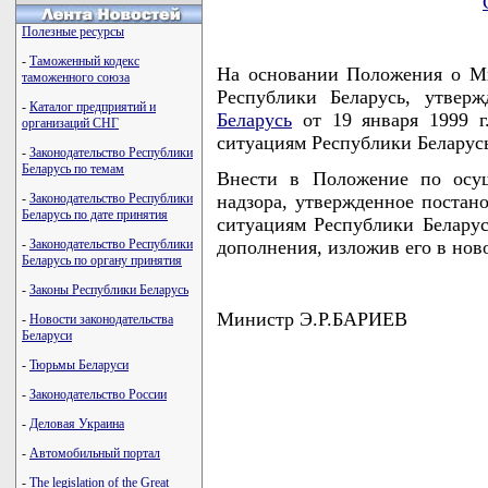
Полезные ресурсы
-
Таможенный кодекс
На основании Положения о М
таможенного союза
Республики Беларусь, утвер
-
Каталог предприятий и
Беларусь
от 19 января 1999 г
организаций СНГ
ситуациям Республики Белар
-
Законодательство Республики
Беларусь по темам
Внести в Положение по осущ
-
Законодательство Республики
надзора, утвержденное поста
Беларусь по дате принятия
ситуациям Республики Беларус
-
Законодательство Республики
дополнения, изложив его в ново
Беларусь по органу принятия
-
Законы Республики Беларусь
Министр Э.Р.БАРИЕВ
-
Новости законодательства
Беларуси
-
Тюрьмы Беларуси
-
Законодательство России
                                    
-
Деловая Украина
                                    
                                    
-
Автомобильный портал
                                    
                                    
-
The legislation of the Great