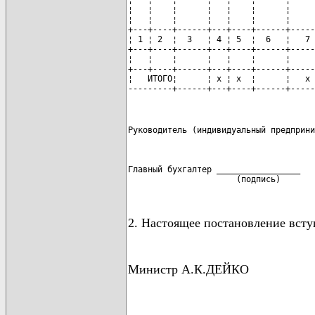
¦   ¦    ¦      ¦   ¦    ¦      ¦     
¦   ¦    ¦      ¦   ¦    ¦      ¦     
¦   ¦    ¦      ¦   ¦    ¦      ¦     
+---+----+------+---+----+------+-----
¦ 1 ¦ 2  ¦  3   ¦ 4 ¦ 5  ¦  6   ¦   7 
+---+----+------+---+----+------+-----
¦   ¦    ¦      ¦   ¦    ¦      ¦     
+---+----+------+---+----+------+-----
¦   ИТОГО¦      ¦ x ¦ x  ¦      ¦   x 
---------+------+---+----+------+-----
Руководитель (индивидуальный предприни
                                      
                                      
                                      
Главный бухгалтер _________________   
                      (подпись)       
2. Настоящее постановление всту
Министр А.К.ДЕЙКО