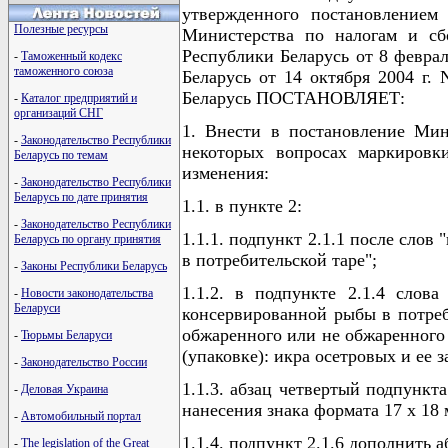
утвержденного постановление
Полезные ресурсы
Министерства по налогам и сб
Республики Беларусь от 8 февра
-
Таможенный кодекс
таможенного союза
Беларусь от 14 октября 2004 г.
Беларусь ПОСТАНОВЛЯЕТ:
-
Каталог предприятий и
организаций СНГ
1. Внести в постановление Мин
-
Законодательство Республики
некоторых вопросах маркировк
Беларусь по темам
изменения:
-
Законодательство Республики
Беларусь по дате принятия
1.1. в пункте 2:
-
Законодательство Республики
1.1.1. подпункт 2.1.1 после слов
Беларусь по органу принятия
в потребительской таре";
-
Законы Республики Беларусь
1.1.2. в подпункте 2.1.4 слов
-
Новости законодательства
Беларуси
консервированной рыбы в потреби
обжаренного или не обжаренного 
-
Тюрьмы Беларуси
(упаковке): икра осетровых и ее
-
Законодательство России
1.1.3. абзац четвертый подпункт
-
Деловая Украина
нанесения знака формата 17 x 18
-
Автомобильный портал
1.1.4. подпункт 2.1.6 дополнить
-
The legislation of the Great