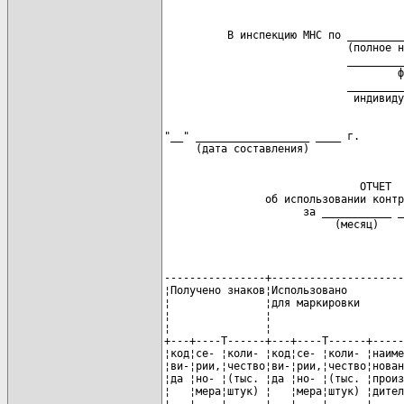
          В инспекцию МНС по _________
                             (полное н
                             _________
                                     ф
                             _________
"__" __________________ ____ г.

                               ОТЧЕТ

                об использовании контр
                      за ___________ _
                           (месяц)
----------------+---------------------
¦Получено знаков¦Использовано         
¦               ¦для маркировки       
¦               ¦                     
¦               ¦                     
+---+----T------+---+----T------+-----
¦код¦се- ¦коли- ¦код¦се- ¦коли- ¦наиме
¦ви-¦рии,¦чество¦ви-¦рии,¦чество¦нован
¦да ¦но- ¦(тыс. ¦да ¦но- ¦(тыс. ¦произ
¦   ¦мера¦штук) ¦   ¦мера¦штук) ¦дител