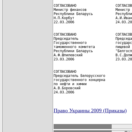
СОГЛАСОВАНО                   СОГЛАСОВ
Министр финансов              Министр 
Республики Беларусь           Республи
Н.П.Корбут                    А.И.Иван
СОГЛАСОВАНО                   СОГЛАСОВ
Председатель                  Председа
Государственного              государс
таможенного комитета          пищевой 
Республики Беларусь           "Белгосп
А.Ф.Шпилевский                В.С.Долж
СОГЛАСОВАНО

Председатель Белорусского

государственного концерна

по нефти и химии

А.В.Боровский

24.03.2006
Право Украины 2009 (Приказы)
карта новых документов