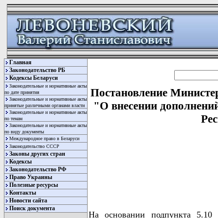
Главная
Законодательство РБ
Кодексы Беларуси
Законодательные и нормативные акты
Постановление Министерс
по дате принятия
Законодательные и нормативные акты
"О внесении дополнений
принятые различными органами власти
Законодательные и нормативные акты
Рес
по темам
Законодательные и нормативные акты
по виду документы
Международное право в Беларуси
Законодательство СССР
Законы других стран
Кодексы
Законодательство РФ
Право Украины
Полезные ресурсы
Контакты
Новости сайта
Поиск документа
На основании подпункта 5.10