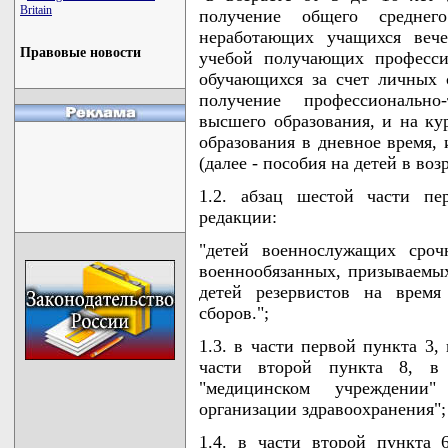
Britain
получение общего среднег
неработающих учащихся вече
Правовые новости
учебой получающих професси
обучающихся за счет личных 
получение профессионально-
высшего образования, и на к
образования в дневное время, 
(далее - пособия на детей в возр
1.2. абзац шестой части п
редакции:
"детей военнослужащих сроч
военнообязанных, призываемых
детей резервистов на врем
сборов.";
1.3. в части первой пункта 3,
части второй пункта 8, в 
"медицинском учреждении"
организации здравоохранения";
1.4. в части второй пункта 