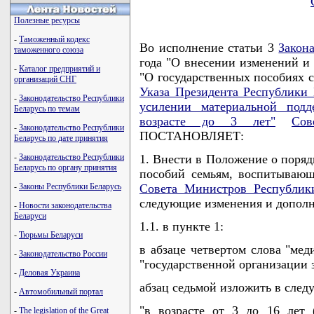
Полезные ресурсы
-
Таможенный кодекс
Во исполнение статьи 3
Закон
таможенного союза
года "О внесении изменений 
-
Каталог предприятий и
"О государственных пособиях 
организаций СНГ
Указа Президента Республики 
-
Законодательство Республики
усилении материальной под
Беларусь по темам
возрасте до 3 лет"
Сов
-
Законодательство Республики
ПОСТАНОВЛЯЕТ:
Беларусь по дате принятия
-
Законодательство Республики
1. Внести в Положение о поряд
Беларусь по органу принятия
пособий семьям, воспитывающ
-
Законы Республики Беларусь
Совета Министров Республик
следующие изменения и дополн
-
Новости законодательства
Беларуси
1.1. в пункте 1:
-
Тюрьмы Беларуси
в абзаце четвертом слова "ме
-
Законодательство России
"государственной организации 
-
Деловая Украина
абзац седьмой изложить в сле
-
Автомобильный портал
"в возрасте от 3 до 16 лет
-
The legislation of the Great