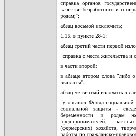
справка органов государстве
качестве безработного и о пе
родам;";
абзац восьмой исключить;
1.15. в пункте 28-1:
абзац третий части первой изл
"справка с места жительства и о
в части второй:
в абзаце втором слова "либо о
выплаты";
абзац четвертый изложить в с
"у органов Фонда социальной
социальной защиты - свед
беременности и родам ж
предпринимателей, частны
(фермерских) хозяйств, тво
работы по гражданско-правовом