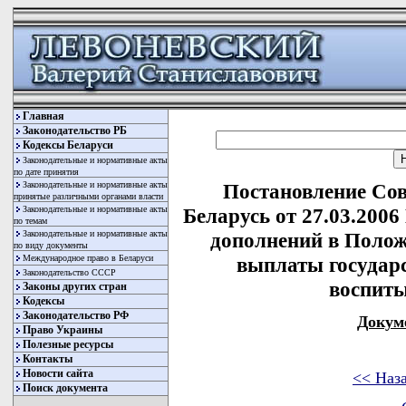
Главная
Законодательство РБ
Кодексы Беларуси
Законодательные и нормативные акты
по дате принятия
Законодательные и нормативные акты
Постановление Со
принятые различными органами власти
Законодательные и нормативные акты
Беларусь от 27.03.2006
по темам
Законодательные и нормативные акты
дополнений в Полож
по виду документы
Международное право в Беларуси
выплаты государ
Законодательство СССР
воспит
Законы других стран
Кодексы
Законодательство РФ
Докум
Право Украины
Полезные ресурсы
Контакты
Новости сайта
<< Наз
Поиск документа