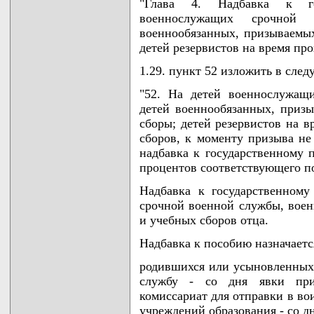
"Глава 4. Надбавка к го
военнослужащих срочной 
военнообязанных, призываемых
детей резервистов на время пр
1.29. пункт 52 изложить в сле
"52. На детей военнослужащ
детей военнообязанных, приз
сборы; детей резервистов на 
сборов, к моменту призыва не
надбавка к государственному 
процентов соответствующего п
Надбавка к государственному
срочной военной службы, воен
и учебных сборов отца.
Надбавка к пособию назначается
родившихся или усыновленных
службу - со дня явки при
комиссариат для отправки в во
учреждений образования - со дн