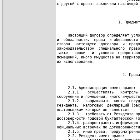
с другой стороны, заключили настоящий 
     Настоящий договор определяет усло
и  обязанности,  права  и обязанности 
сторон  настоящего  договора  и  предо
законодательством  специального  право
также   сроки   и  условия  предоставл
помещений, иного имущества на территор
     2.1. Администрация имеет право:

     2.1.1.   осуществлять   контроль 
сооружений и помещений, иного имуществ
     2.1.2.  запрашивать  копии  госуд
Резидента,  налоговых  деклараций (рас
плательщиком которых он является;

     2.1.3.  требовать от Резидента пр
достоверности годовой бухгалтерской (ф
     2.1.4. распространять информацию 
официальных встречах по договоренности
     2.1.5. иные права, предусмотренны
     2.2. Резидент имеет право:
