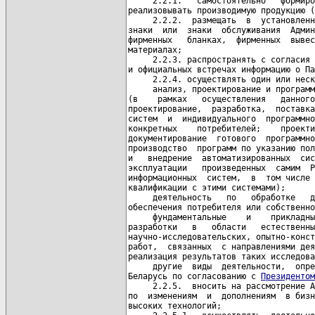
     2.2.1.   самостоятельно   формиро
реализовывать производимую продукцию (
     2.2.2.  размещать  в  установленн
знаки  или  знаки  обслуживания  Админ
фирменных   бланках,  фирменных  вывес
материалах;

     2.2.3. распространять с согласия 
и официальных встречах информацию о Па
     2.2.4. осуществлять один или неск
     анализ, проектирование и программ
(в    рамках   осуществления   данного
проектирование,  разработка,  поставка
систем  и  индивидуального  программно
конкретных    потребителей;    проекти
документирование  готового  программно
производство  программ по указанию пол
и   внедрение  автоматизированных  сис
эксплуатации   произведенных  самим  Р
информационных  систем,  в  том числе 
квалификации с этими системами);

     деятельность   по   обработке   д
обеспечения потребителя или собственно
     фундаментальные    и    прикладны
разработки   в   области   естественны
научно-исследовательских, опытно-конст
работ,  связанных  с направлениями дея
реализация результатов таких исследова
     другие  виды  деятельности,  опре
Беларусь по согласованию с 
Президентом
     2.2.5.  вносить на рассмотрение А
по  изменениям  и  дополнениям  в бизн
высоких технологий;
