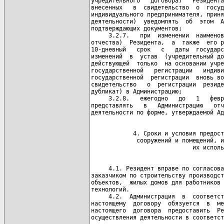
учредительного   договора)   Резидента
внесенных   в  свидетельство  о  госуд
индивидуального предпринимателя, приня
деятельности)  уведомлять  об  этом  А
подтверждающих документов;

     3.2.7.   при  изменении  наименов
отчества)  Резидента,  а  также  его р
10-дневный   срок   с   даты  государс
изменений  в  устав  (учредительный до
действующей  только  на основании учре
государственной   регистрации   индиви
государственной  регистрации  вновь во
свидетельство   о  регистрации  резиде
дубликат) в Администрацию;

     3.2.8.   ежегодно   до   1   февр
представлять   в   Администрацию   отч
            4. Сроки и условия предост
             сооружений и помещений, и
     4.1. Резидент вправе по согласова
заказчиком по строительству производст
объектов,  жилых домов для работников 
технологий.

     4.2.  Администрация  в  соответст
настоящему  договору  обязуется  в  ме
настоящего  договора  предоставить  Ре