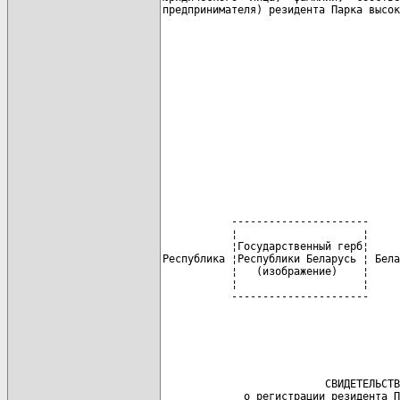
                                      
                                      
                                      
                                      
                                      
           ----------------------

           ¦                    ¦

           ¦Государственный герб¦     
Республика ¦Республики Беларусь ¦ Бела
           ¦   (изображение)    ¦     
           ¦                    ¦     
           ----------------------     
                                      
                                      
                                      
                          СВИДЕТЕЛЬСТВ