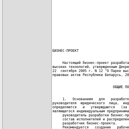
                                      
                                      
                                      
                                      
     Настоящий бизнес-проект разработа
высоких технологий, утвержденным Декре
22  сентября 2005 г. N 12 "О Парке выс
     1.   Основанием   для   разработк
руководителя  юридического  лица,  инд
определяются   и   утверждаются   (за 
являющегося индивидуальным предпринима
     руководитель разработки бизнес-пр
     состав исполнителей и распределен
     разработчик бизнес-проекта.

     Рекомендуется   создание   рабоче