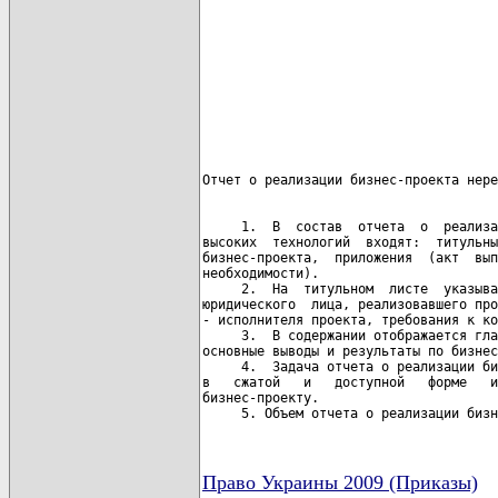
                                      
                                      
                                      
     1.  В  состав  отчета  о  реализа
высоких  технологий  входят:  титульны
бизнес-проекта,  приложения  (акт  вып
необходимости).

     2.  На  титульном  листе  указыва
юридического  лица, реализовавшего про
- исполнителя проекта, требования к ко
     3.  В содержании отображается гла
основные выводы и результаты по бизнес
     4.  Задача отчета о реализации би
в   сжатой   и   доступной   форме   и
бизнес-проекту.

     5. Объем отчета о реализации бизн
Право Украины 2009 (Приказы)