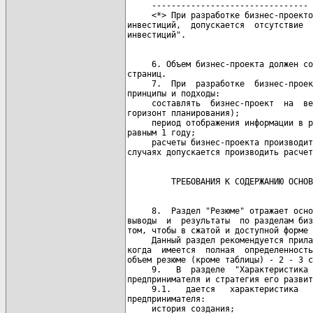
     --------------------------------

     <*> При разработке бизнес-проекто
инвестиций,  допускается  отсутствие  
     6. Объем бизнес-проекта должен со
страниц.

     7.  При  разработке  бизнес-проек
принципы и подходы:

     составлять  бизнес-проект  на  ве
горизонт планирования);

     период отображения информации в р
равным 1 году;

     расчеты бизнес-проекта производит
     8.  Раздел "Резюме" отражает осно
выводы  и  результаты  по разделам биз
том, чтобы в сжатой и доступной форме 
     Данный раздел рекомендуется прила
когда  имеется  полная  определенность
объем резюме (кроме таблицы) - 2 - 3 с
     9.   В  разделе  "Характеристика 
предпринимателя и стратегия его развит
     9.1.   дается   характеристика   
предпринимателя:

     история создания;
