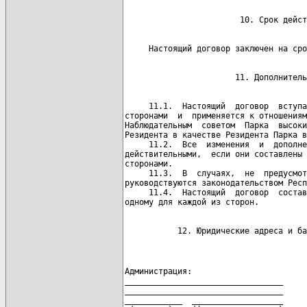
     11.1.  Настоящий  договор  вступа
сторонами  и  применяется к отношениям
Наблюдательным  советом  Парка  высоки
Резидента в качестве Резидента Парка в
     11.2.  Все  изменения  и  дополне
действительными,  если они составлены 
сторонами.

     11.3.  В  случаях,  не  предусмот
руководствуются законодательством Респ
     11.4.  Настоящий  договор  состав
           12. Юридические адреса и ба
Администрация:                        
_________________________________     
_________________________________     
____________  ___________________     