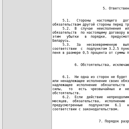
     5.1.   Стороны   настоящего   дог
обязательствам другой стороны перед тр
     5.2.  В  случае  неисполнения  ил
обязательств  по настоящему договору в
этим   убытки   в  порядке,  предусмот
Беларусь.

     5.3.   За   несвоевременную   вып
соответствии  с  подпунктом 3.2.5 пунк
     6.1.  Ни одна из сторон не будет 
или ненадлежащее исполнение своих обяз
надлежащее  исполнение  обязательств  
силы,   то   есть  чрезвычайных  и  не
обстоятельств.

     6.2.  Если  действие  непреодолим
месяцев,  обязательства,  исполнению  
предусмотренные   подпунктом   6.1   н