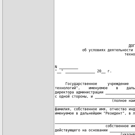
                                      
                                      
                                   ДОГ
             об условиях деятельности 
N _________

     Государственное     учреждение   
технологий",    именуемое    в    даль
директора администрации ______________
с одной стороны, и ___________________
                           (полное наи
______________________________________
фамилия, собственное имя, отчество инд
именуемое в дальнейшем "Резидент", в л
                                      
______________________________________
                        собственное им
действующего на основании ____________
                               (указыв