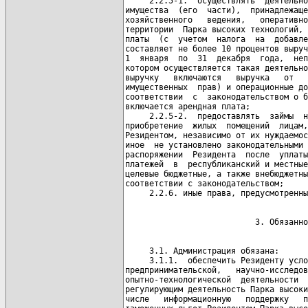
     2.2.5-1.  осуществлять  деятельно
имущества  (его  части),  принадлежаще
хозяйственного   ведения,   оперативно
территории  Парка высоких технологий, 
платы  (с  учетом  налога  на  добавле
составляет не более 10 процентов выруч
1  января  по  31  декабря  года,  неп
котором осуществляется такая деятельно
выручку   включаются   выручка   от   
имущественных  прав) и операционные до
соответствии  с  законодательством о б
включается арендная плата;

     2.2.5-2.  предоставлять  займы  н
приобретение  жилых  помещений  лицам,
Резидентом, независимо от их нуждаемос
иное  не установлено законодательными 
распоряжении  Резидента  после  уплаты
платежей  в  республиканский и местные
целевые бюджетные, а также внебюджетны
соответствии с законодательством;

     3.1. Администрация обязана:

     3.1.1.  обеспечить Резиденту усло
предпринимательской,   научно-исследов
опытно-технологической  деятельности  
регулирующим деятельность Парка высоки
числе   информационную   поддержку   п