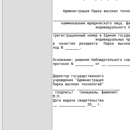
     Администрация Парка высоких техно
                                      
______________________________________
    наименование юридического лица, фа
                     индивидуального п
______________________________________
(регистрационный номер в Едином госуда
                     индивидуальных пр
в  качестве  резидента   Парка  высоки
Основание: решение Наблюдательного сов
Директор государственного

учреждения "Администрация

Парка высоких технологий"

___________ _____________________

 (подпись)   (инициалы, фамилия)

М.П.

Дата выдачи свидетельства

__ _____________ 20__ г.
                                      
                                      
                                      