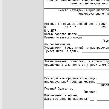
               отчество индивидуальног
______________________________________
        (место нахождения юридического
Решение о государственной регистрации 
N _________ от "__" _____________ 20__
N в ЕГР ______________________________
Форма собственности __________________
Размер уставного фонда _______________
                                  (сум
по состоянию на ______________________
Учредители  (участники)  и распределен
(участников) в долях: ________________
______________________________________
______________________________________
Хозяйственные  общества,  в которых юр
предприниматель является учредителем (
Руководитель юридического лица,

индивидуальный предприниматель _______
                                 (подп
Главный бухгалтер ____________________
                       (подпись)      
Контактные телефоны: _________________
Дата составления паспорта "__" _______