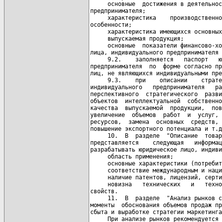
     основные  достижения в деятельнос
предпринимателя;

     характеристика    производственно
особенности;

     характеристика имеющихся основных
     выпускаемая продукция;

     основные  показатели финансово-хо
лица, индивидуального предпринимателя 
     9.2.    заполняется   паспорт   ю
предпринимателя  по  форме согласно пр
лиц, не являющихся индивидуальными пре
     9.3.    при    описании    страте
индивидуального   предпринимателя   ра
перспективного  стратегического  разви
объектов  интеллектуальной  собственно
качества  выпускаемой  продукции,  пов
увеличение  объемов  работ  и  услуг, 
ресурсов,  замена  основных  средств, 
повышение экспортного потенциала и т.д
     10.  В  разделе  "Описание  товар
представляется    следующая   информац
разрабатывать юридическое лицо, индиви
     область применения;

     основные характеристики (потребит
     соответствие международным и наци
     наличие патентов, лицензий, серти
     новизна   технических   и   техно
свойств.

     11.  В  разделе  "Анализ рынков с
моменты  обоснования объемов продаж пр
сбыта и выработке стратегии маркетинга
     При анализе рынков рекомендуется 