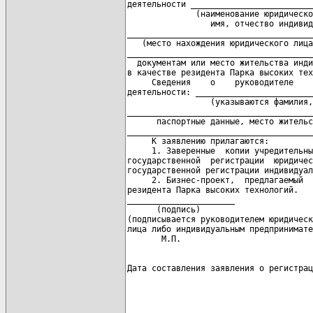
деятельности _________________________
              (наименование юридическо
                 имя, отчество индивид
______________________________________
   (место нахождения юридического лица
______________________________________
  документам или место жительства инди
в качестве резидента Парка высоких тех
     Сведения    о    руководителе    
деятельности: ________________________
                 (указываются фамилия,
______________________________________
      паспортные данные, место жительс
______________________________________
     К заявлению прилагаются:

     1. Заверенные  копии учредительны
государственной  регистрации  юридичес
государственной регистрации индивидуал
     2. Бизнес-проект,  предлагаемый  
резидента Парка высоких технологий.

______________________                
      (подпись)                       
(подписывается руководителем юридическ
лица либо индивидуальным предпринимате
Дата составления заявления о регистрац
                                      