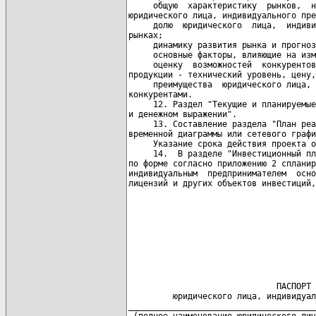
     общую  характеристику  рынков,  н
юридического лица, индивидуального пре
     долю  юридического  лица,  индиви
рынках;

     динамику развития рынка и прогноз
     основные факторы, влияющие на изм
     оценку  возможностей  конкурентов
продукции - технический уровень, цену,
     преимущества  юридического лица, 
конкурентами.

     12. Раздел "Текущие и планируемые
и денежном выражении".

     13. Составление раздела "План реа
временной диаграммы или сетевого графи
     Указание срока действия проекта о
     14.  В разделе "Инвестиционный пл
по форме согласно приложению 2 спланир
индивидуальным  предпринимателем  осно
лицензий и других объектов инвестиций,
                              ПАСПОРТ

         юридического лица, индивидуал
______________________________________
 (полное наименование юридического лиц