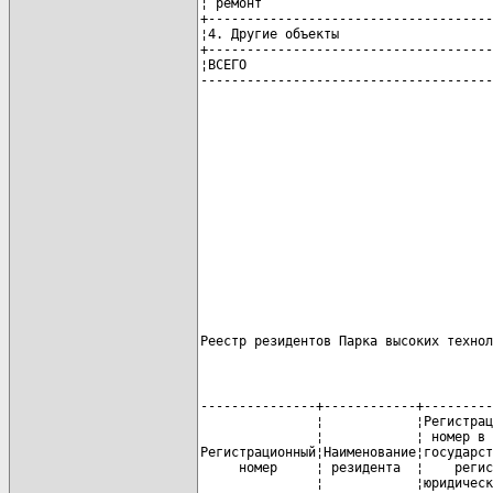
¦ ремонт                              
+-------------------------------------
¦4. Другие объекты                    
+-------------------------------------
¦ВСЕГО                                
                                      
                                      
                                      
                                      
                                      
Реестр резидентов Парка высоких технол
---------------+------------+---------
               ¦            ¦Регистрац
               ¦            ¦ номер в 
Регистрационный¦Наименование¦государст
     номер     ¦ резидента  ¦    регис
               ¦            ¦юридическ