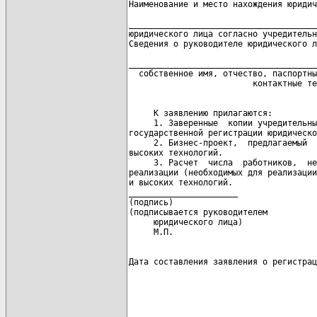
Наименование и место нахождения юридич
                                      
______________________________________
юридического лица согласно учредительн
Сведения о руководителе юридического л
                                      
______________________________________
  собственное имя, отчество, паспортны
     К заявлению прилагаются:

     1. Заверенные  копии учредительны
государственной регистрации юридическо
     2. Бизнес-проект,  предлагаемый  
высоких технологий.

     3. Расчет  числа  работников,  не
реализации (необходимых для реализации
и высоких технологий.

______________________                
(подпись)                             
(подписывается руководителем

     юридического лица)

Дата составления заявления о регистрац
                                      
                                      