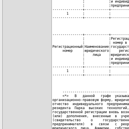
               ¦            ¦и индивид
               ¦            ¦предприни
---------------+------------+---------
       1       ¦            ¦         
---------------+------------+---------
---------------+------------+---------
               ¦            ¦Регистрац
               ¦            ¦ номер в 
Регистрационный¦Наименование¦государст
     номер     ¦юридического¦    регис
               ¦    лица    ¦юридическ
               ¦            ¦и индивид
               ¦            ¦предприни
---------------+------------+---------
       1       ¦            ¦         
---------------+------------+---------
     --------------------------------

     <*>   В   данной   графе  указыва
организационно-правовую форму, юридиче
отчество  индивидуального  предпринима
резидента  Парка  высоких  технологий,
государственной регистрации вновь возн
(или)  дополнения,  внесенные  в  учре
(свидетельство     о     государственн
предпринимателя)   в   связи   с  реор
юридического  лица,  фамилии,  собстве