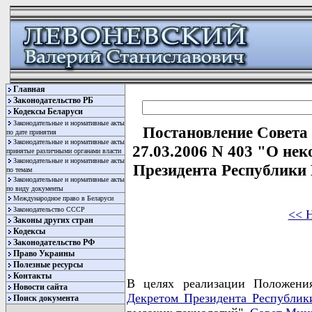
Главная
Законодательство РБ
Кодексы Беларуси
Законодательные и нормативные акты
Постановление Совета
по дате принятия
Законодательные и нормативные акты
27.03.2006 N 403 "О не
принятые различными органами власти
Законодательные и нормативные акты
Президента Республики Б
по темам
Законодательные и нормативные акты
по виду документы
Международное право в Беларуси
Законодательство СССР
<< 
Законы других стран
Кодексы
Законодательство РФ
Право Украины
Полезные ресурсы
Контакты
В целях реализации Положения
Новости сайта
Декретом Президента Республик
Поиск документа