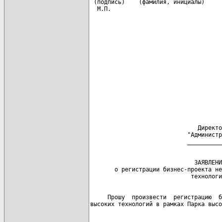
 (подпись)    (фамилия, инициалы)     
  М.П.                                
                                      
                                      
                                      
                                      
                                      
                               Директо
                            "Администр
                              ЗАЯВЛЕНИ
       о регистрации бизнес-проекта не
     Прошу  произвести  регистрацию  б
высоких технологий в рамках Парка высо
                                      
                                      