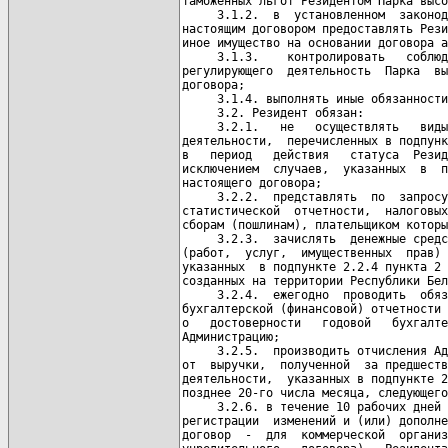
таможенных льгот Резидентом Парка высо
     3.1.2.  в  установленном  законод
настоящим договором предоставлять Рези
иное имущество на основании договора а
     3.1.3.    контролировать   соблюд
регулирующего  деятельность  Парка  вы
договора;

     3.1.4. выполнять иные обязанности
     3.2. Резидент обязан:

     3.2.1.   не   осуществлять   виды
деятельности,  перечисленных в подпунк
в   период   действия   статуса  Резид
исключением  случаев,  указанных  в  п
настоящего договора;

     3.2.2.  представлять  по  запросу
статистической  отчетности,  налоговых
сборам (пошлинам), плательщиком которы
     3.2.3.  зачислять  денежные средс
(работ,  услуг,  имущественных  прав) 
указанных  в подпункте 2.2.4 пункта 2 
созданных на территории Республики Бел
     3.2.4.  ежегодно  проводить  обяз
бухгалтерской (финансовой) отчетности 
о   достоверности   годовой   бухгалте
Администрацию;

     3.2.5.  производить отчисления Ад
от  выручки,  полученной  за предшеств
деятельности,  указанных в подпункте 2
позднее 20-го числа месяца, следующего
     3.2.6. в течение 10 рабочих дней 
регистрации  изменений и (или) дополне
договор  -  для  коммерческой  организ