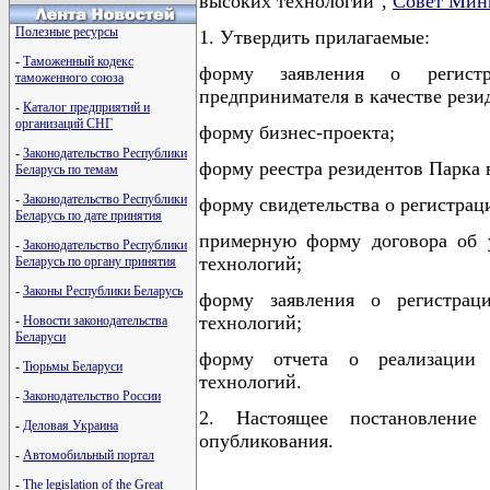
высоких технологий",
Совет Мини
Полезные ресурсы
1. Утвердить прилагаемые:
-
Таможенный кодекс
форму заявления о регистр
таможенного союза
предпринимателя в качестве рези
-
Каталог предприятий и
организаций СНГ
форму бизнес-проекта;
-
Законодательство Республики
форму реестра резидентов Парка 
Беларусь по темам
-
Законодательство Республики
форму свидетельства о регистрац
Беларусь по дате принятия
примерную форму договора об у
-
Законодательство Республики
технологий;
Беларусь по органу принятия
-
Законы Республики Беларусь
форму заявления о регистраци
технологий;
-
Новости законодательства
Беларуси
форму отчета о реализации 
-
Тюрьмы Беларуси
технологий.
-
Законодательство России
2. Настоящее постановление
-
Деловая Украина
опубликования.
-
Автомобильный портал
-
The legislation of the Great