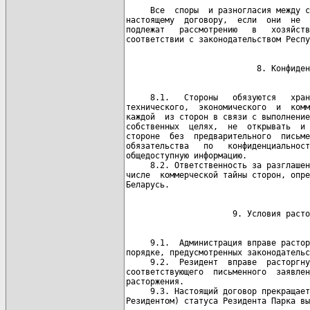
     Все  споры  и разногласия между с
настоящему  договору,  если  они  не  
подлежат   рассмотрению   в   хозяйств
     8.1.   Стороны   обязуются   хран
технического,  экономического  и  комм
каждой  из сторон в связи с выполнение
собственных  целях,  не  открывать  и 
стороне  без  предварительного  письме
обязательства   по   конфиденциальност
общедоступную информацию.

     8.2. Ответственность за разглашен
числе  коммерческой тайны сторон, опре
     9.1.  Администрация вправе растор
порядке, предусмотренных законодательс
     9.2.  Резидент  вправе  расторгну
соответствующего  письменного  заявлен
расторжения.

     9.3. Настоящий договор прекращает