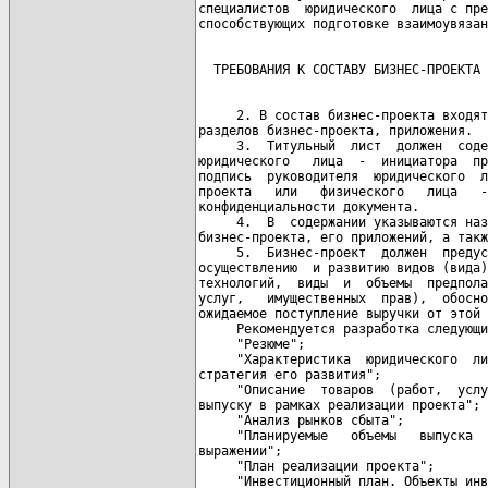
специалистов  юридического  лица с пре
     2. В состав бизнес-проекта входят
разделов бизнес-проекта, приложения.

     3.  Титульный  лист  должен  соде
юридического   лица  -  инициатора  пр
подпись  руководителя  юридического  л
проекта   или   физического   лица   -
конфиденциальности документа.

     4.  В  содержании указываются наз
бизнес-проекта, его приложений, а такж
     5.  Бизнес-проект  должен  предус
осуществлению  и развитию видов (вида)
технологий,  виды  и  объемы  предпола
услуг,   имущественных  прав),  обосно
ожидаемое поступление выручки от этой 
     Рекомендуется разработка следующи
     "Резюме";

     "Характеристика  юридического  ли
стратегия его развития";

     "Описание  товаров  (работ,  услу
выпуску в рамках реализации проекта";

     "Анализ рынков сбыта";

     "Планируемые   объемы   выпуска  
выражении";

     "План реализации проекта";

     "Инвестиционный план. Объекты инв