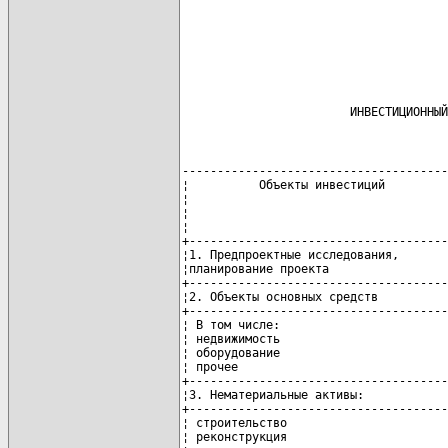
                        ИНВЕСТИЦИОННЫЙ
--------------------------------------
¦          Объекты инвестиций         
¦                                     
¦                                     
¦                                     
+-------------------------------------
¦1. Предпроектные исследования,       
¦планирование проекта                 
+-------------------------------------
¦2. Объекты основных средств          
+-------------------------------------
¦ В том числе:                        
¦ недвижимость                        
¦ оборудование                        
¦ прочее                              
+-------------------------------------
¦3. Нематериальные активы:            
+-------------------------------------
¦ строительство                       
¦ реконструкция                       