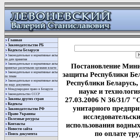
Главная
Законодательство РБ
Кодексы Беларуси
Законодательные и нормативные акты
по дате принятия
Законодательные и нормативные акты
Постановление Мини
принятые различными органами власти
Законодательные и нормативные акты
защиты Республики Бе
по темам
Законодательные и нормативные акты
Республики Беларусь,
по виду документы
Международное право в Беларуси
науке и технологи
Законодательство СССР
27.03.2006 N 36/31/7 
Законы других стран
Кодексы
унитарного предпр
Законодательство РФ
Право Украины
исследовательск
Полезные ресурсы
использования водных
Контакты
Новости сайта
по оплате тр
Поиск документа