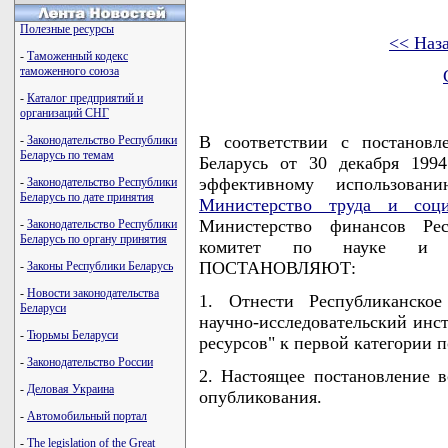
Полезные ресурсы
<< Наз
-
Таможенный кодекс
таможенного союза
-
Каталог предприятий и
организаций СНГ
В соответствии с постановл
-
Законодательство Республики
Беларусь по темам
Беларусь от 30 декабря 199
эффективному использован
-
Законодательство Республики
Беларусь по дате принятия
Министерство труда и соци
Министерство финансов Рес
-
Законодательство Республики
Беларусь по органу принятия
комитет по науке и те
ПОСТАНОВЛЯЮТ:
-
Законы Республики Беларусь
-
Новости законодательства
1. Отнести Республиканское
Беларуси
научно-исследовательский инс
-
Тюрьмы Беларуси
ресурсов" к первой категории п
-
Законодательство России
2. Настоящее постановление в
-
Деловая Украина
опубликования.
-
Автомобильный портал
-
The legislation of the Great