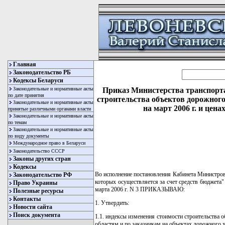
Главная
Законодательство РБ
Кодексы Беларуси
Законодательные и нормативные акты
Приказ Министерства транспорта
по дате принятия
строительства объектов дорожного
Законодательные и нормативные акты
на март 2006 г. и цен
принятые различными органами власти
Законодательные и нормативные акты
по темам
Законодательные и нормативные акты
по виду документы
Международное право в Беларуси
Законодательство СССР
Законы других стран
Кодексы
Во исполнение постановления Кабинета Министров 
Законодательство РФ
которых осуществляется за счет средств бюджета
Право Украины
марта 2006 г. N 3 ПРИКАЗЫВАЮ:
Полезные ресурсы
Контакты
1. Утвердить:
Новости сайта
Поиск документа
1.1. индексы изменения стоимости строительства 
областям и по заказчикам на объектах дорожного х