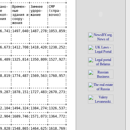
-----+--------+--------+--------+

ано- ¦Времен- ¦Зимнее  ¦СМР     ¦

е    ¦ные     ¦удоро-  ¦(спра-  ¦

коп- ¦здания и¦жание   ¦вочно)  ¦

ния  ¦соору-  ¦        ¦        ¦

     ¦жения   ¦        ¦        ¦

-----+--------+--------+--------+

6,741¦1497,040¦1487,278¦1053,859¦

     ¦        ¦        ¦        ¦

     ¦        ¦        ¦        ¦

-----+--------+--------+--------+

6,673¦1412,708¦1418,420¦1238,252¦

     ¦        ¦        ¦        ¦

-----+--------+--------+--------+

6,489¦1325,814¦1350,809¦1527,927¦

     ¦        ¦        ¦        ¦

     ¦        ¦        ¦        ¦

-----+--------+--------+--------+

8,819¦1774,487¦1569,563¦1760,957¦

     ¦        ¦        ¦        ¦

     ¦        ¦        ¦        ¦

-----+--------+--------+--------+

9,287¦1878,151¦1727,483¦2670,273¦

     ¦        ¦        ¦        ¦

     ¦        ¦        ¦        ¦

-----+--------+--------+--------+

2,104¦1494,324¦1384,274¦1326,537¦

-----+--------+--------+--------+

2,904¦1689,746¦1571,073¦1364,772¦

     ¦        ¦        ¦        ¦

-----+--------+--------+--------+

9,828¦1548,865¦1464,625¦1618,769¦
