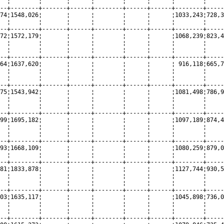
  ¦        ¦       ¦      ¦        ¦      ¦      ¦        ¦     
--+--------+-------+------+--------+------+------+--------+-----
74¦1548,026¦       ¦      ¦        ¦      ¦      ¦1033,243¦728,3
  ¦        ¦       ¦      ¦        ¦      ¦      ¦        ¦     
--+--------+-------+------+--------+------+------+--------+-----
72¦1572,179¦       ¦      ¦        ¦      ¦      ¦1068,239¦823,4
  ¦        ¦       ¦      ¦        ¦      ¦      ¦        ¦     
  ¦        ¦       ¦      ¦        ¦      ¦      ¦        ¦     
--+--------+-------+------+--------+------+------+--------+-----
64¦1637,620¦       ¦      ¦        ¦      ¦      ¦ 916,118¦665,7
  ¦        ¦       ¦      ¦        ¦      ¦      ¦        ¦     
  ¦        ¦       ¦      ¦        ¦      ¦      ¦        ¦     
--+--------+-------+------+--------+------+------+--------+-----
75¦1543,942¦       ¦      ¦        ¦      ¦      ¦1081,498¦786,9
  ¦        ¦       ¦      ¦        ¦      ¦      ¦        ¦     
  ¦        ¦       ¦      ¦        ¦      ¦      ¦        ¦     
--+--------+-------+------+--------+------+------+--------+-----
99¦1695,182¦       ¦      ¦        ¦      ¦      ¦1097,189¦874,4
  ¦        ¦       ¦      ¦        ¦      ¦      ¦        ¦     
  ¦        ¦       ¦      ¦        ¦      ¦      ¦        ¦     
--+--------+-------+------+--------+------+------+--------+-----
93¦1668,109¦       ¦      ¦        ¦      ¦      ¦1080,259¦879,0
  ¦        ¦       ¦      ¦        ¦      ¦      ¦        ¦     
--+--------+-------+------+--------+------+------+--------+-----
81¦1833,878¦       ¦      ¦        ¦      ¦      ¦1127,744¦930,5
  ¦        ¦       ¦      ¦        ¦      ¦      ¦        ¦     
  ¦        ¦       ¦      ¦        ¦      ¦      ¦        ¦     
--+--------+-------+------+--------+------+------+--------+-----
03¦1635,117¦       ¦      ¦        ¦      ¦      ¦1045,898¦736,0
  ¦        ¦       ¦      ¦        ¦      ¦      ¦        ¦     
  ¦        ¦       ¦      ¦        ¦      ¦      ¦        ¦     
--+--------+-------+------+--------+------+------+--------+-----