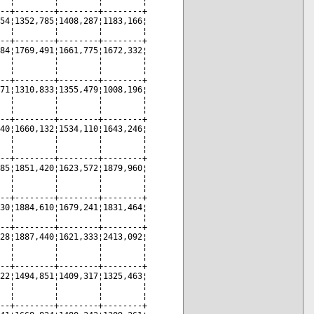
  ¦        ¦        ¦        ¦

--+--------+--------+--------+

54¦1352,785¦1408,287¦1183,166¦

  ¦        ¦        ¦        ¦

--+--------+--------+--------+

84¦1769,491¦1661,775¦1672,332¦

  ¦        ¦        ¦        ¦

  ¦        ¦        ¦        ¦

--+--------+--------+--------+

71¦1310,833¦1355,479¦1008,196¦

  ¦        ¦        ¦        ¦

  ¦        ¦        ¦        ¦

--+--------+--------+--------+

40¦1660,132¦1534,110¦1643,246¦

  ¦        ¦        ¦        ¦

  ¦        ¦        ¦        ¦

--+--------+--------+--------+

85¦1851,420¦1623,572¦1879,960¦

  ¦        ¦        ¦        ¦

  ¦        ¦        ¦        ¦

--+--------+--------+--------+

30¦1884,610¦1679,241¦1831,464¦

  ¦        ¦        ¦        ¦

--+--------+--------+--------+

28¦1887,440¦1621,333¦2413,092¦

  ¦        ¦        ¦        ¦

  ¦        ¦        ¦        ¦

--+--------+--------+--------+

22¦1494,851¦1409,317¦1325,463¦

  ¦        ¦        ¦        ¦

  ¦        ¦        ¦        ¦

--+--------+--------+--------+
