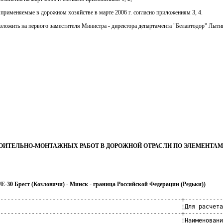
 применяемые в дорожном хозяйстве в марте 2006 г. согласно приложениям 3, 4.
озложить на первого заместителя Министра - директора департамента "Белавтодор" Лыти
ИТЕЛЬНО-МОНТАЖНЫХ РАБОТ В ДОРОЖНОЙ ОТРАСЛИ ПО ЭЛЕМЕНТАМ 
Е-30 Брест (Козловичи) - Минск - граница Российской Федерации (Редьки))
----------------------------------------------------+-----------
                                                    ¦Для расчета
----------------------------------------------------+-----------
                                                    ¦Наименовани