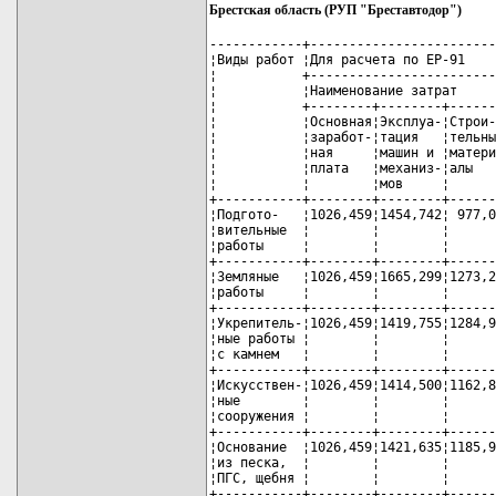
Брестская область (РУП "Бреставтодор")
------------+------------------------
¦Виды работ ¦Для расчета по ЕР-91    
¦           +------------------------
¦           ¦Наименование затрат     
¦           +--------+--------+------
¦           ¦Основная¦Эксплуа-¦Строи-
¦           ¦заработ-¦тация   ¦тельны
¦           ¦ная     ¦машин и ¦матери
¦           ¦плата   ¦механиз-¦алы   
¦           ¦        ¦мов     ¦      
+-----------+--------+--------+------
¦Подгото-   ¦1026,459¦1454,742¦ 977,0
¦вительные  ¦        ¦        ¦      
¦работы     ¦        ¦        ¦      
+-----------+--------+--------+------
¦Земляные   ¦1026,459¦1665,299¦1273,2
¦работы     ¦        ¦        ¦      
+-----------+--------+--------+------
¦Укрепитель-¦1026,459¦1419,755¦1284,9
¦ные работы ¦        ¦        ¦      
¦с камнем   ¦        ¦        ¦      
+-----------+--------+--------+------
¦Искусствен-¦1026,459¦1414,500¦1162,8
¦ные        ¦        ¦        ¦      
¦сооружения ¦        ¦        ¦      
+-----------+--------+--------+------
¦Основание  ¦1026,459¦1421,635¦1185,9
¦из песка,  ¦        ¦        ¦      
¦ПГС, щебня ¦        ¦        ¦      
+-----------+--------+--------+------