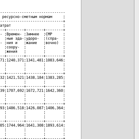
------------------------------

 ресурсно-сметным нормам     ¦

-----------------------------+

атрат                        ¦

--+--------+--------+--------+

- ¦Времен- ¦Зимнее  ¦СМР     ¦

  ¦ные зда-¦удоро-  ¦(спра-  ¦

- ¦ния и   ¦жание   ¦вочно)  ¦

  ¦соору-  ¦        ¦        ¦

  ¦жения   ¦        ¦        ¦

--+--------+--------+--------+

71¦1240,371¦1341,481¦1083,646¦

  ¦        ¦        ¦        ¦

  ¦        ¦        ¦        ¦

--+--------+--------+--------+

32¦1421,521¦1438,184¦1383,285¦

  ¦        ¦        ¦        ¦

--+--------+--------+--------+

39¦1707,692¦1672,721¦1642,360¦

  ¦        ¦        ¦        ¦

  ¦        ¦        ¦        ¦

--+--------+--------+--------+

93¦1486,518¦1426,087¦1406,364¦

  ¦        ¦        ¦        ¦

  ¦        ¦        ¦        ¦

--+--------+--------+--------+

05¦1744,964¦1641,308¦1893,614¦

  ¦        ¦        ¦        ¦

  ¦        ¦        ¦        ¦

--+--------+--------+--------+
