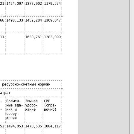
21¦1424,097¦1377,902¦1179,574¦

  ¦        ¦        ¦        ¦

  ¦        ¦        ¦        ¦

--+--------+--------+--------+

66¦1498,133¦1452,284¦1309,047¦

  ¦        ¦        ¦        ¦

  ¦        ¦        ¦        ¦

--+--------+--------+--------+

11¦        ¦1630,761¦1283,099¦

  ¦        ¦        ¦        ¦

  ¦        ¦        ¦        ¦

  ¦        ¦        ¦        ¦

--+--------+--------+---------
------------------------------

 ресурсно-сметным нормам     ¦

-----------------------------+

атрат                        ¦

--+--------+--------+--------+

- ¦Времен- ¦Зимнее  ¦СМР     ¦

  ¦ные зда-¦удоро-  ¦(спра-  ¦

- ¦ния и   ¦жание   ¦вочно)  ¦

  ¦соору-  ¦        ¦        ¦

  ¦жения   ¦        ¦        ¦

--+--------+--------+--------+

53¦1494,053¦1470,535¦1084,117¦

  ¦        ¦        ¦        ¦
