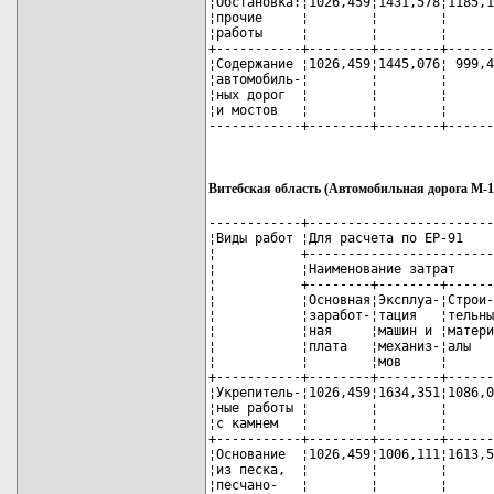
¦Обстановка:¦1026,459¦1431,578¦1185,1
¦прочие     ¦        ¦        ¦      
¦работы     ¦        ¦        ¦      
+-----------+--------+--------+------
¦Содержание ¦1026,459¦1445,076¦ 999,4
¦автомобиль-¦        ¦        ¦      
¦ных дорог  ¦        ¦        ¦      
¦и мостов   ¦        ¦        ¦      
------------+--------+--------+------
Витебская область (Автомобильная дорога М-1/
------------+------------------------
¦Виды работ ¦Для расчета по ЕР-91    
¦           +------------------------
¦           ¦Наименование затрат     
¦           +--------+--------+------
¦           ¦Основная¦Эксплуа-¦Строи-
¦           ¦заработ-¦тация   ¦тельны
¦           ¦ная     ¦машин и ¦матери
¦           ¦плата   ¦механиз-¦алы   
¦           ¦        ¦мов     ¦      
+-----------+--------+--------+------
¦Укрепитель-¦1026,459¦1634,351¦1086,0
¦ные работы ¦        ¦        ¦      
¦с камнем   ¦        ¦        ¦      
+-----------+--------+--------+------
¦Основание  ¦1026,459¦1006,111¦1613,5
¦из песка,  ¦        ¦        ¦      
¦песчано-   ¦        ¦        ¦      