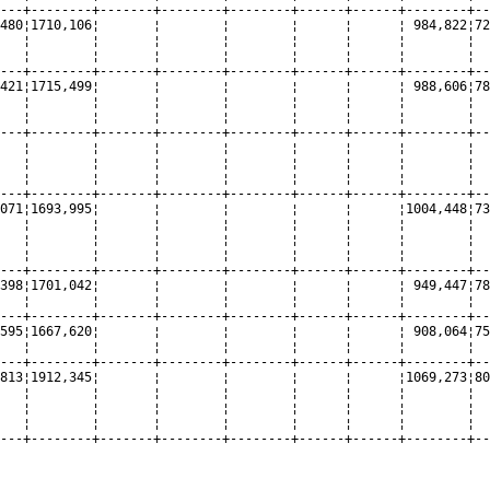
---+--------+-------+--------+--------+------+------+--------+--
480¦1710,106¦       ¦        ¦        ¦      ¦      ¦ 984,822¦72
   ¦        ¦       ¦        ¦        ¦      ¦      ¦        ¦  
   ¦        ¦       ¦        ¦        ¦      ¦      ¦        ¦  
---+--------+-------+--------+--------+------+------+--------+--
421¦1715,499¦       ¦        ¦        ¦      ¦      ¦ 988,606¦78
   ¦        ¦       ¦        ¦        ¦      ¦      ¦        ¦  
   ¦        ¦       ¦        ¦        ¦      ¦      ¦        ¦  
---+--------+-------+--------+--------+------+------+--------+--
   ¦        ¦       ¦        ¦        ¦      ¦      ¦        ¦  
   ¦        ¦       ¦        ¦        ¦      ¦      ¦        ¦  
   ¦        ¦       ¦        ¦        ¦      ¦      ¦        ¦  
---+--------+-------+--------+--------+------+------+--------+--
071¦1693,995¦       ¦        ¦        ¦      ¦      ¦1004,448¦73
   ¦        ¦       ¦        ¦        ¦      ¦      ¦        ¦  
   ¦        ¦       ¦        ¦        ¦      ¦      ¦        ¦  
   ¦        ¦       ¦        ¦        ¦      ¦      ¦        ¦  
---+--------+-------+--------+--------+------+------+--------+--
398¦1701,042¦       ¦        ¦        ¦      ¦      ¦ 949,447¦78
   ¦        ¦       ¦        ¦        ¦      ¦      ¦        ¦  
---+--------+-------+--------+--------+------+------+--------+--
595¦1667,620¦       ¦        ¦        ¦      ¦      ¦ 908,064¦75
   ¦        ¦       ¦        ¦        ¦      ¦      ¦        ¦  
---+--------+-------+--------+--------+------+------+--------+--
813¦1912,345¦       ¦        ¦        ¦      ¦      ¦1069,273¦80
   ¦        ¦       ¦        ¦        ¦      ¦      ¦        ¦  
   ¦        ¦       ¦        ¦        ¦      ¦      ¦        ¦  
   ¦        ¦       ¦        ¦        ¦      ¦      ¦        ¦  
---+--------+-------+--------+--------+------+------+--------+--