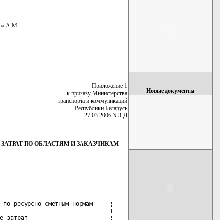
на А.М.
Приложение 1
Новые документы
к приказу Министерства
транспорта и коммуникаций
Республики Беларусь
27.03.2006 N 3-Д
ЗАТРАТ ПО ОБЛАСТЯМ И ЗАКАЗЧИКАМ
---------------------------------

 по ресурсно-сметным нормам     ¦

--------------------------------+

е затрат                        ¦
