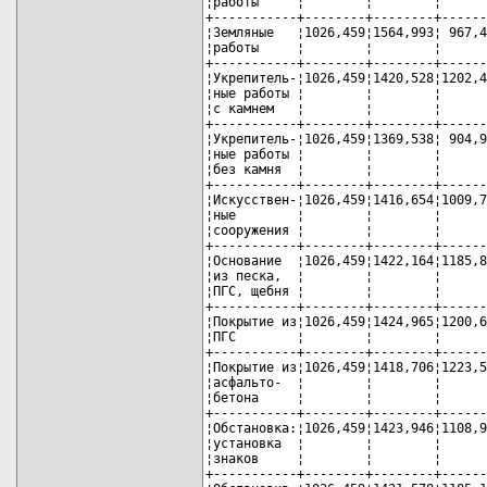
¦работы     ¦        ¦        ¦      
+-----------+--------+--------+------
¦Земляные   ¦1026,459¦1564,993¦ 967,4
¦работы     ¦        ¦        ¦      
+-----------+--------+--------+------
¦Укрепитель-¦1026,459¦1420,528¦1202,4
¦ные работы ¦        ¦        ¦      
¦с камнем   ¦        ¦        ¦      
+-----------+--------+--------+------
¦Укрепитель-¦1026,459¦1369,538¦ 904,9
¦ные работы ¦        ¦        ¦      
¦без камня  ¦        ¦        ¦      
+-----------+--------+--------+------
¦Искусствен-¦1026,459¦1416,654¦1009,7
¦ные        ¦        ¦        ¦      
¦сооружения ¦        ¦        ¦      
+-----------+--------+--------+------
¦Основание  ¦1026,459¦1422,164¦1185,8
¦из песка,  ¦        ¦        ¦      
¦ПГС, щебня ¦        ¦        ¦      
+-----------+--------+--------+------
¦Покрытие из¦1026,459¦1424,965¦1200,6
¦ПГС        ¦        ¦        ¦      
+-----------+--------+--------+------
¦Покрытие из¦1026,459¦1418,706¦1223,5
¦асфальто-  ¦        ¦        ¦      
¦бетона     ¦        ¦        ¦      
+-----------+--------+--------+------
¦Обстановка:¦1026,459¦1423,946¦1108,9
¦установка  ¦        ¦        ¦      
¦знаков     ¦        ¦        ¦      
+-----------+--------+--------+------