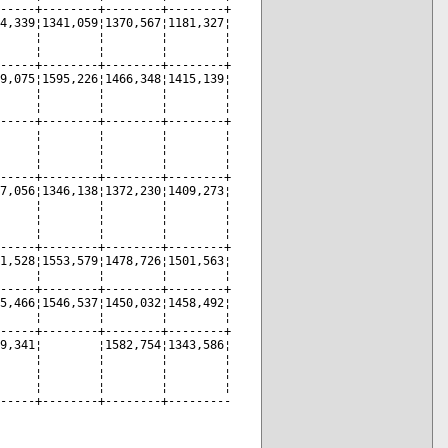
-----+--------+--------+--------+

4,339¦1341,059¦1370,567¦1181,327¦

     ¦        ¦        ¦        ¦

     ¦        ¦        ¦        ¦

-----+--------+--------+--------+

9,075¦1595,226¦1466,348¦1415,139¦

     ¦        ¦        ¦        ¦

     ¦        ¦        ¦        ¦

-----+--------+--------+--------+

     ¦        ¦        ¦        ¦

     ¦        ¦        ¦        ¦

     ¦        ¦        ¦        ¦

-----+--------+--------+--------+

7,056¦1346,138¦1372,230¦1409,273¦

     ¦        ¦        ¦        ¦

     ¦        ¦        ¦        ¦

     ¦        ¦        ¦        ¦

-----+--------+--------+--------+

1,528¦1553,579¦1478,726¦1501,563¦

     ¦        ¦        ¦        ¦

-----+--------+--------+--------+

5,466¦1546,537¦1450,032¦1458,492¦

     ¦        ¦        ¦        ¦

-----+--------+--------+--------+

9,341¦        ¦1582,754¦1343,586¦

     ¦        ¦        ¦        ¦

     ¦        ¦        ¦        ¦

     ¦        ¦        ¦        ¦

-----+--------+--------+---------