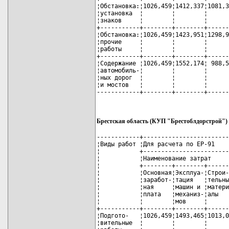
¦Обстановка:¦1026,459¦1412,337¦1081,3
¦установка  ¦        ¦        ¦      
¦знаков     ¦        ¦        ¦      
+-----------+--------+--------+------
¦Обстановка:¦1026,459¦1423,951¦1298,9
¦прочие     ¦        ¦        ¦      
¦работы     ¦        ¦        ¦      
+-----------+--------+--------+------
¦Содержание ¦1026,459¦1552,174¦ 988,5
¦автомобиль-¦        ¦        ¦      
¦ных дорог  ¦        ¦        ¦      
¦и мостов   ¦        ¦        ¦      
------------+--------+--------+------
Брестская область (КУП "Брестоблдорстрой")
------------+------------------------
¦Виды работ ¦Для расчета по ЕР-91    
¦           +------------------------
¦           ¦Наименование затрат     
¦           +--------+--------+------
¦           ¦Основная¦Эксплуа-¦Строи-
¦           ¦заработ-¦тация   ¦тельны
¦           ¦ная     ¦машин и ¦матери
¦           ¦плата   ¦механиз-¦алы   
¦           ¦        ¦мов     ¦      
+-----------+--------+--------+------
¦Подгото-   ¦1026,459¦1493,465¦1013,0
¦вительные  ¦        ¦        ¦      