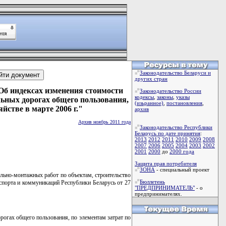
Законодательство Беларуси и
других стран
Об индексах изменения стоимости
Законодательство России
кодексы
,
законы
,
указы
льных дорогах общего пользования,
(изьранное)
,
постановления
,
йстве в марте 2006 г."
архив
Архив ноябрь 2011 года
Законодательство Республики
Беларусь по дате принятия
:
2013
2012
2011
2010
2009
2008
2007
2006
2005
2004
2003
2002
2001
2000
до
2000 года
Защита прав потребителя
ЗОНА
- специальный проект
ельно-монтажных работ по объектам, строительство
Бюллетень
спорта и коммуникаций Республики Беларусь от 27
"ПРЕДПРИНИМАТЕЛЬ"
- о
предпринимателях.
рогах общего пользования, по элементам затрат по