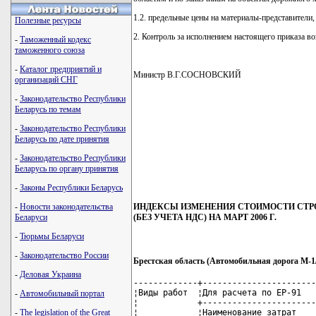
1.2. предельные цены на материалы-представители,
Полезные ресурсы
2. Контроль за исполнением настоящего приказа в
-
Таможенный кодекс
таможенного союза
-
Каталог предприятий и
Министр В.Г.СОСНОВСКИЙ
организаций СНГ
-
Законодательство Республики
Беларусь по темам
-
Законодательство Республики
Беларусь по дате принятия
-
Законодательство Республики
Беларусь по органу принятия
-
Законы Республики Беларусь
ИНДЕКСЫ ИЗМЕНЕНИЯ СТОИМОСТИ СТРО
-
Новости законодательства
(БЕЗ УЧЕТА НДС) НА МАРТ 2006 Г.
Беларуси
-
Тюрьмы Беларуси
-
Законодательство России
Брестская область (Автомобильная дорога М-1/
-
Деловая Украина
-------------+-----------------------
¦Виды работ  ¦Для расчета по ЕР-91   
-
Автомобильный портал
¦            +-----------------------
¦            ¦Наименование затрат    
-
The legislation of the Great