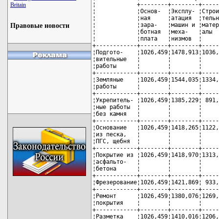
¦            +--------+--------+-----
Britain
¦            ¦Основ-  ¦Эксплу- ¦Строи
¦            ¦ная     ¦атация  ¦тельн
¦            ¦зара-   ¦машин и ¦матер
Правовые новости
¦            ¦ботная  ¦меха-   ¦алы  
¦            ¦плата   ¦низмов  ¦     
+------------+--------+--------+-----
¦Подгото-    ¦1026,459¦1478,913¦1036,
¦вительные   ¦        ¦        ¦     
¦работы      ¦        ¦        ¦     
+------------+--------+--------+-----
¦Земляные    ¦1026,459¦1544,035¦1334,
¦работы      ¦        ¦        ¦     
+------------+--------+--------+-----
¦Укрепитель- ¦1026,459¦1385,229¦ 891,
¦ные работы  ¦        ¦        ¦     
¦без камня   ¦        ¦        ¦     
+------------+--------+--------+-----
¦Основание   ¦1026,459¦1418,265¦1122,
¦из песка,   ¦        ¦        ¦     
¦ПГС, щебня  ¦        ¦        ¦     
+------------+--------+--------+-----
¦Покрытие из ¦1026,459¦1418,970¦1313,
¦асфальто-   ¦        ¦        ¦     
¦бетона      ¦        ¦        ¦     
+------------+--------+--------+-----
¦Фрезерование¦1026,459¦1421,869¦ 933,
+------------+--------+--------+-----
¦Ремонт      ¦1026,459¦1380,076¦1269,
¦покрытия    ¦        ¦        ¦     
+------------+--------+--------+-----
¦Разметка    ¦1026,459¦1410,016¦1206,