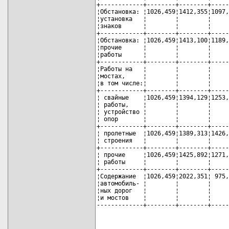
+------------+--------+--------+-----
¦Обстановка: ¦1026,459¦1412,355¦1097,
¦установка   ¦        ¦        ¦     
¦знаков      ¦        ¦        ¦     
+------------+--------+--------+-----
¦Обстановка: ¦1026,459¦1413,100¦1189,
¦прочие      ¦        ¦        ¦     
¦работы      ¦        ¦        ¦     
+------------+--------+--------+-----
¦Работы на   ¦        ¦        ¦     
¦мостах,     ¦        ¦        ¦     
¦в том числе:¦        ¦        ¦     
+------------+--------+--------+-----
¦ свайные    ¦1026,459¦1394,129¦1253,
¦ работы,    ¦        ¦        ¦     
¦ устройство ¦        ¦        ¦     
¦ опор       ¦        ¦        ¦     
+------------+--------+--------+-----
¦ пролетные  ¦1026,459¦1389,313¦1426,
¦ строения   ¦        ¦        ¦     
+------------+--------+--------+-----
¦ прочие     ¦1026,459¦1425,892¦1271,
¦ работы     ¦        ¦        ¦     
+------------+--------+--------+-----
¦Содержание  ¦1026,459¦2022,351¦ 975,
¦автомобиль- ¦        ¦        ¦     
¦ных дорог   ¦        ¦        ¦     
¦и мостов    ¦        ¦        ¦     
-------------+--------+--------+-----