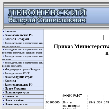
Главная
Законодательство РБ
Кодексы Беларуси
Законодательные и нормативные акты
Приказ Министерства
по дате принятия
Законодательные и нормативные акты
и
принятые различными органами власти
Законодательные и нормативные акты
по темам
Законодательные и нормативные акты
по виду документы
Международное право в Беларуси
Законодательство СССР
Законы других стран
Кодексы
Законодательство РФ
Право Украины
Полезные ресурсы
¦         ¦ОННЫХ РАБОТ   ¦        ¦   
Контакты
+---------+--------------+--------+---
Новости сайта
¦05900000 ¦Плиты         ¦2949,307¦249
Поиск документа
¦         ¦полистирол-   ¦        ¦   