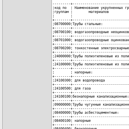
---------+----------------------------
¦код по  ¦ Наименование укрупненных гр
¦группам ¦        материалов          
¦        ¦                            
+--------+----------------------------
¦08700000¦Трубы стальные:             
+--------+----------------------------
¦08700100¦ водогазопроводные неоцинков
+--------+----------------------------
¦08701000¦ водогазопроводные оцинкован
+--------+----------------------------
¦08700200¦ тонкостенные электросварные
+--------+----------------------------
¦24000000¦Трубы полиэтиленовые из поли
+--------+----------------------------
¦24100000¦Трубы полиэтиленовые из поли
+--------+----------------------------
¦        ¦ напорные:                  
+--------+----------------------------
¦24100300¦ для водопровода            
+--------+----------------------------
¦24100500¦ для газа                   
+--------+----------------------------
¦24100100¦безнапорные канализационные:
+--------+----------------------------
¦09000000¦Трубы чугунные канализационн
+--------+----------------------------
¦08400000¦Трубы асбестоцементные:     
+--------+----------------------------
¦08400100¦ напорные                   
+--------+----------------------------
¦08400400¦ безнапорные                