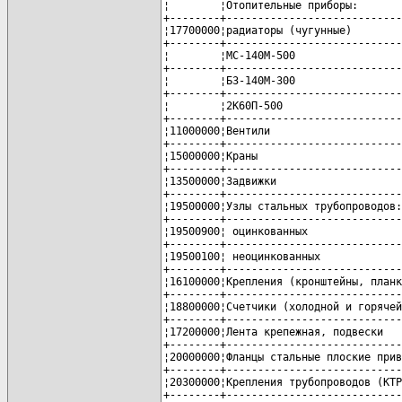
¦        ¦Отопительные приборы:       
+--------+----------------------------
¦17700000¦радиаторы (чугунные)        
+--------+----------------------------
¦        ¦МС-140М-500                 
+--------+----------------------------
¦        ¦БЗ-140М-300                 
+--------+----------------------------
¦        ¦2К60П-500                   
+--------+----------------------------
¦11000000¦Вентили                     
+--------+----------------------------
¦15000000¦Краны                       
+--------+----------------------------
¦13500000¦Задвижки                    
+--------+----------------------------
¦19500000¦Узлы стальных трубопроводов:
+--------+----------------------------
¦19500900¦ оцинкованных               
+--------+----------------------------
¦19500100¦ неоцинкованных             
+--------+----------------------------
¦16100000¦Крепления (кронштейны, планк
+--------+----------------------------
¦18800000¦Счетчики (холодной и горячей
+--------+----------------------------
¦17200000¦Лента крепежная, подвески   
+--------+----------------------------
¦20000000¦Фланцы стальные плоские прив
+--------+----------------------------
¦20300000¦Крепления трубопроводов (КТР
+--------+----------------------------