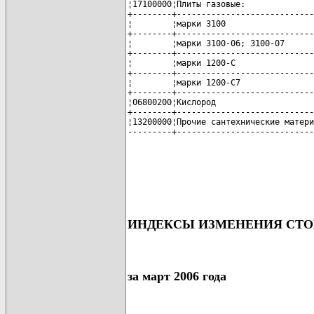
¦17100000¦Плиты газовые:              
+--------+----------------------------
¦        ¦марки 3100                  
+--------+----------------------------
¦        ¦марки 3100-06; 3100-07      
+--------+----------------------------
¦        ¦марки 1200-С                
+--------+----------------------------
¦        ¦марки 1200-С7               
+--------+----------------------------
¦06800200¦Кислород                    
+--------+----------------------------
¦13200000¦Прочие сантехнические матери
---------+----------------------------
ИНДЕКСЫ ИЗМЕНЕНИЯ СТО
за март 2006 года