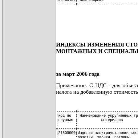
---------+----------------------------
ИНДЕКСЫ ИЗМЕНЕНИЯ СТО
МОНТАЖНЫХ И СПЕЦИАЛЬ
за март 2006 года
Примечание. С НДС - для объект
налога на добавленную стоимость
---------+----------------------------
¦код по  ¦ Наименование укрупненных гр
¦группам ¦           материалов       
¦        ¦                            
+--------+----------------------------
¦21800000¦Изделия электроустановочные:
¦        ¦розетки, звонки, патроны,   