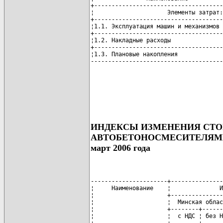
+-------------------------------------
¦                     Элементы затрат:
+-------------------------------------
¦1.1. Эксплуатация машин и механизмов 
+-------------------------------------
¦1.2. Накладные расходы               
+-------------------------------------
¦1.3. Плановые накопления             
--------------------------------------
ИНДЕКСЫ ИЗМЕНЕНИЯ СТОИ
АВТОБЕТОНОСМЕСИТЕЛЯМ
март 2006 года
----------------------+---------------
¦     Наименование    ¦              И
¦                     +---------------
¦                     ¦  Минская облас
¦                     +--------+------
¦                     ¦  с НДС ¦ без Н
+---------------------+--------+------