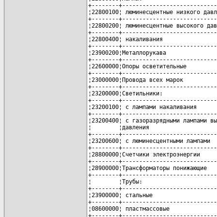
+--------+----------------------------
¦22800100¦ люминесцентные низкого давл
+--------+----------------------------
¦22800200¦ люминесцентные высокого дав
+--------+----------------------------
¦22800400¦ накаливания                
+--------+----------------------------
¦23900200¦Металлорукава               
+--------+----------------------------
¦22600000¦Опоры осветительные         
+--------+----------------------------
¦23000000¦Провода всех марок          
+--------+----------------------------
¦23200000¦Светильники:                
+--------+----------------------------
¦23200100¦ с лампами накаливания      
+--------+----------------------------
¦23200400¦ с газоразрядными лампами вы
¦        ¦давления                    
+--------+----------------------------
¦23200600¦ с люминесцентными лампами  
+--------+----------------------------
¦28800000¦Счетчики электроэнергии     
+--------+----------------------------
¦28900000¦Трансформаторы понижающие   
+--------+----------------------------
¦        ¦Трубы:                      
+--------+----------------------------
¦23900000¦ стальные                   
+--------+----------------------------
¦08600000¦ пластмассовые              
+--------+----------------------------