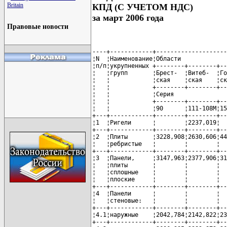
Britain
КПД (С УЧЕТОМ НДС)
за март 2006 года
Правовые новости
----+------------+--------------------
¦N  ¦Наименование¦Области             
¦п/п¦укрупненных +--------+--------+--
¦   ¦групп       ¦Брест-  ¦Витеб-  ¦Го
¦   ¦            ¦ская    ¦ская    ¦ск
¦   ¦            +--------+--------+--
¦   ¦            ¦Серия               
¦   ¦            +--------+--------+--
¦   ¦            ¦90      ¦111-108М¦15
+---+------------+--------+--------+--
¦1  ¦Ригели      ¦        ¦2237,019¦  
+---+------------+--------+--------+--
¦2  ¦Плиты       ¦3228,908¦2630,606¦44
¦   ¦ребристые   ¦        ¦        ¦  
+---+------------+--------+--------+--
¦3  ¦Панели,     ¦3147,963¦2377,906¦31
¦   ¦плиты       ¦        ¦        ¦  
¦   ¦сплошные    ¦        ¦        ¦  
¦   ¦плоские     ¦        ¦        ¦  
+---+------------+--------+--------+--
¦4  ¦Панели      ¦        ¦        ¦  
¦   ¦стеновые:   ¦        ¦        ¦  
+---+------------+--------+--------+--
¦4.1¦наружные    ¦2042,784¦2142,822¦23
+---+------------+--------+--------+--