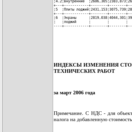
¦4.2¦внутренние  ¦2606,305¦2383,873¦26
+---+------------+--------+--------+--
¦5  ¦Плиты лоджий¦2431,153¦3075,739¦28
+---+------------+--------+--------+--
¦6  ¦Экраны      ¦2819,038¦4044,301¦39
¦   ¦лоджий      ¦        ¦        ¦  
----+------------+--------+--------+--
ИНДЕКСЫ ИЗМЕНЕНИЯ СТО
ТЕХНИЧЕСКИХ РАБОТ
за март 2006 года
Примечание. С НДС - для объект
налога на добавленную стоимость