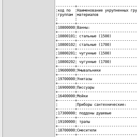
---------+----------------------------
¦код по  ¦Наименование укрупненных гру
¦группам ¦материалов                  
¦        ¦                            
+--------+----------------------------
¦10800000¦Ванны:                      
+--------+----------------------------
¦10800101¦ стальные (1500)            
+--------+----------------------------
¦10800102¦ стальные (1700)            
+--------+----------------------------
¦10800201¦ чугунные (1500)            
+--------+----------------------------
¦10800202¦ чугунные (1700)            
+--------+----------------------------
¦19600000¦Умывальники                 
+--------+----------------------------
¦19700000¦Унитазы                     
+--------+----------------------------
¦16900000¦Писсуары                    
+--------+----------------------------
¦16400000¦Мойки                       
+--------+----------------------------
¦        ¦Приборы сантехнические:     
+--------+----------------------------
¦17300000¦ поддоны душевые            
+--------+----------------------------
¦19100000¦ трапы                      
+--------+----------------------------
¦18700000¦Смесители                   
+--------+----------------------------