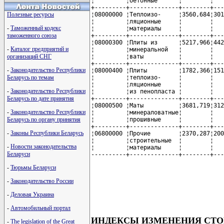
¦         ¦бетонные      ¦        ¦   
+---------+--------------+--------+---
¦08000000 ¦Теплоизо-     ¦3560,684¦301
Полезные ресурсы
¦         ¦ляционные     ¦        ¦   
-
Таможенный кодекс
¦         ¦материалы     ¦        ¦   
+---------+--------------+--------+---
таможенного союза
¦08000300 ¦Плиты из      ¦5217,966¦442
-
Каталог предприятий и
¦         ¦минеральной   ¦        ¦   
¦         ¦ваты          ¦        ¦   
организаций СНГ
+---------+--------------+--------+---
-
Законодательство Республики
¦08000400 ¦Плиты         ¦1782,366¦151
¦         ¦теплоизо-     ¦        ¦   
Беларусь по темам
¦         ¦ляционные     ¦        ¦   
-
Законодательство Республики
¦         ¦из пенопласта ¦        ¦   
+---------+--------------+--------+---
Беларусь по дате принятия
¦08000500 ¦Маты          ¦3681,719¦312
-
Законодательство Республики
¦         ¦минераловатные¦        ¦   
¦         ¦прошивные     ¦        ¦   
Беларусь по органу принятия
+---------+--------------+--------+---
-
Законы Республики Беларусь
¦06800000 ¦Прочие        ¦2370,287¦200
¦         ¦строительные  ¦        ¦   
-
Новости законодательства
¦         ¦материалы     ¦        ¦   
Беларуси
----------+--------------+--------+---
-
Тюрьмы Беларуси
-
Законодательство России
-
Деловая Украина
-
Автомобильный портал
ИНДЕКСЫ ИЗМЕНЕНИЯ СТО
-
The legislation of the Great