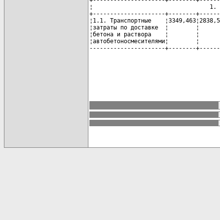
¦                                  1. 
+---------------------+--------+------
¦1.1. Транспортные    ¦3349,463¦2838,5
¦затраты по доставке  ¦        ¦      
¦бетона и раствора    ¦        ¦      
¦автобетоносмесителями¦        ¦      
----------------------+--------+------
карта новых документов