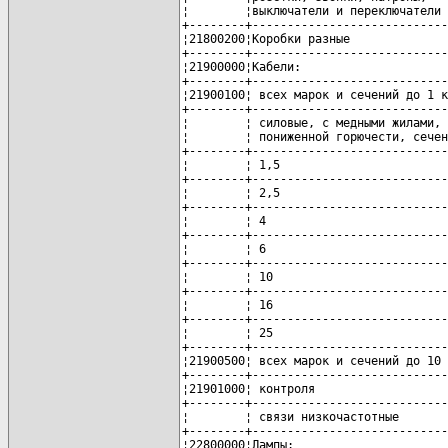
¦        ¦выключатели и переключатели 
+--------+----------------------------
¦21800200¦Коробки разные              
+--------+----------------------------
¦21900000¦Кабели:                     
+--------+----------------------------
¦21900100¦ всех марок и сечений до 1 к
+--------+----------------------------
¦        ¦ силовые, с медными жилами, 
¦        ¦ пониженной горючести, сечен
+--------+----------------------------
¦        ¦ 1,5                        
+--------+----------------------------
¦        ¦ 2,5                        
+--------+----------------------------
¦        ¦ 4                          
+--------+----------------------------
¦        ¦ 6                          
+--------+----------------------------
¦        ¦ 10                         
+--------+----------------------------
¦        ¦ 16                         
+--------+----------------------------
¦        ¦ 25                         
+--------+----------------------------
¦21900500¦ всех марок и сечений до 10 
+--------+----------------------------
¦21901000¦ контроля                   
+--------+----------------------------
¦        ¦ связи низкочастотные       
+--------+----------------------------
¦22800000¦Лампы:                      