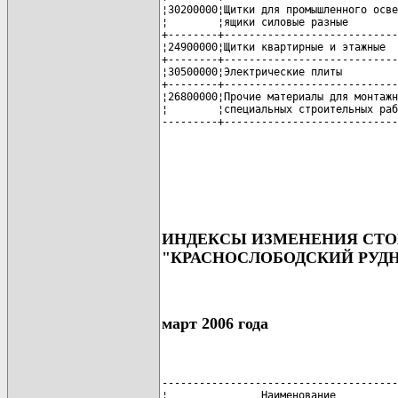
¦30200000¦Щитки для промышленного осве
¦        ¦ящики силовые разные        
+--------+----------------------------
¦24900000¦Щитки квартирные и этажные  
+--------+----------------------------
¦30500000¦Электрические плиты         
+--------+----------------------------
¦26800000¦Прочие материалы для монтажн
¦        ¦специальных строительных раб
---------+----------------------------
ИНДЕКСЫ ИЗМЕНЕНИЯ СТОИ
"КРАСНОСЛОБОДСКИЙ РУД
март 2006 года
--------------------------------------
¦               Наименование          