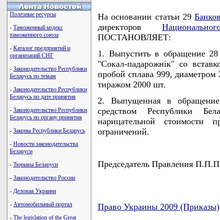
Полезные ресурсы
На основании статьи 29
Банков
директоров
Национальн
-
Таможенный кодекс
таможенного союза
ПОСТАНОВЛЯЕТ:
-
Каталог предприятий и
1. Выпустить в обращение 28
организаций СНГ
"Сокал-падарожнiк" со встав
-
Законодательство Республики
пробой сплава 999, диаметром 2
Беларусь по темам
тиражом 2000 шт.
-
Законодательство Республики
Беларусь по дате принятия
2. Выпущенная в обращение
средством Республики Бе
-
Законодательство Республики
Беларусь по органу принятия
нарицательной стоимости 
ограничений.
-
Законы Республики Беларусь
-
Новости законодательства
Беларуси
Председатель Правления П.
-
Тюрьмы Беларуси
-
Законодательство России
-
Деловая Украина
-
Автомобильный портал
Право Украины 2009 (Приказы)
-
The legislation of the Great