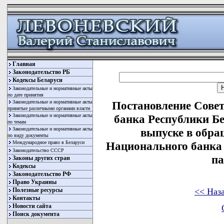
Главная
Законодательство РБ
Кодексы Беларуси
Законодательные и нормативные акты
по дате принятия
Законодательные и нормативные акты
Постановление Сове
принятые различными органами власти
Законодательные и нормативные акты
банка Республики Бе
по темам
Законодательные и нормативные акты
выпуске в обр
по виду документы
Международное право в Беларуси
Национального банка
Законодательство СССР
па
Законы других стран
Кодексы
Законодательство РФ
Право Украины
<< Наз
Полезные ресурсы
Контакты
Новости сайта
Поиск документа