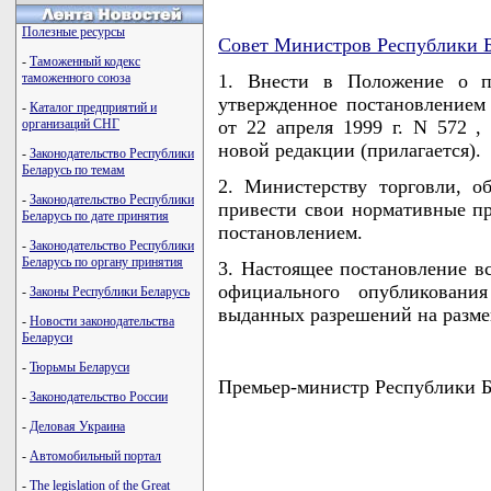
Полезные ресурсы
Совет Министров Республики Б
-
Таможенный кодекс
таможенного союза
1. Внести в Положение о п
утвержденное постановление
-
Каталог предприятий и
организаций СНГ
от 22 апреля 1999 г. N 572 ,
новой редакции (прилагается).
-
Законодательство Республики
Беларусь по темам
2. Министерству торговли, 
-
Законодательство Республики
привести свои нормативные пр
Беларусь по дате принятия
постановлением.
-
Законодательство Республики
Беларусь по органу принятия
3. Настоящее постановление вс
официального опубликовани
-
Законы Республики Беларусь
выданных разрешений на разм
-
Новости законодательства
Беларуси
-
Тюрьмы Беларуси
Премьер-министр Республики
-
Законодательство России
-
Деловая Украина
-
Автомобильный портал
                                    
-
The legislation of the Great