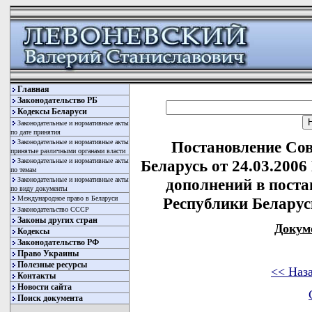
Главная
Законодательство РБ
Кодексы Беларуси
Законодательные и нормативные акты
по дате принятия
Законодательные и нормативные акты
Постановление Со
принятые различными органами власти
Законодательные и нормативные акты
Беларусь от 24.03.2006
по темам
Законодательные и нормативные акты
дополнений в пост
по виду документы
Международное право в Беларуси
Республики Беларусь
Законодательство СССР
Законы других стран
Докум
Кодексы
Законодательство РФ
Право Украины
Полезные ресурсы
<< Наз
Контакты
Новости сайта
Поиск документа