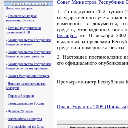
Совет Министров Республики Б
Полезные ресурсы
1. Из подпункта 20.2 пункта 
-
Таможенный кодекс
государственного учета трансп
таможенного союза
изменений в документы, св
-
Каталог предприятий и
средств, утвержденных поста
организаций СНГ
Беларусь
от 31 декабря 2002 
-
Законодательство Республики
выданных за пределами Респуб
Беларусь по темам
средства и номерные агрегаты"
-
Законодательство Республики
2. Настоящее постановление вс
Беларусь по дате принятия
его официального опубликован
-
Законодательство Республики
Беларусь по органу принятия
-
Законы Республики Беларусь
Премьер-министр Республики
-
Новости законодательства
Беларуси
-
Тюрьмы Беларуси
-
Законодательство России
Право Украины 2009 (Приказы)
-
Деловая Украина
карта новых документов
-
Автомобильный портал
-
The legislation of the Great
При полном или частичном использовании 