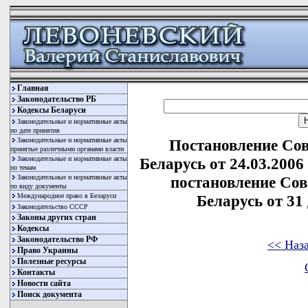
Главная
Законодательство РБ
Кодексы Беларуси
Законодательные и нормативные акты
по дате принятия
Законодательные и нормативные акты
Постановление Со
принятые различными органами власти
Законодательные и нормативные акты
Беларусь от 24.03.2006
по темам
Законодательные и нормативные акты
постановление Со
по виду документы
Международное право в Беларуси
Беларусь от 31 
Законодательство СССР
Законы других стран
Кодексы
Законодательство РФ
<< Наз
Право Украины
Полезные ресурсы
Контакты
Новости сайта
Поиск документа