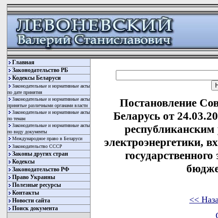
Главная
Законодательство РБ
Кодексы Беларуси
Законодательные и нормативные акты
по дате принятия
Законодательные и нормативные акты
Постановление Со
принятые различными органами власти
Законодательные и нормативные акты
Беларусь от 24.03.2
по темам
Законодательные и нормативные акты
республиканским
по виду документы
Международное право в Беларуси
электроэнергетики, в
Законодательство СССР
государственного 
Законы других стран
Кодексы
бюдже
Законодательство РФ
Право Украины
Полезные ресурсы
Контакты
<< Наз
Новости сайта
Поиск документа