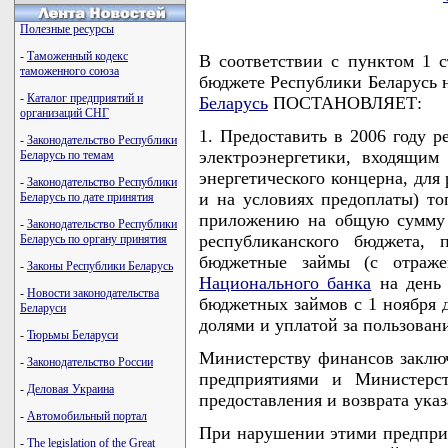
Полезные ресурсы
-
Таможенный кодекс
В соответствии с пунктом 1 
таможенного союза
бюджете Республики Беларусь 
-
Каталог предприятий и
Беларусь
ПОСТАНОВЛЯЕТ:
организаций СНГ
1. Предоставить в 2006 году 
-
Законодательство Республики
электроэнергетики, входящим 
Беларусь по темам
энергетического концерна, для
-
Законодательство Республики
и на условиях предоплаты) т
Беларусь по дате принятия
приложению на общую сумму 
-
Законодательство Республики
республиканского бюджета, 
Беларусь по органу принятия
бюджетные займы (с отраже
-
Законы Республики Беларусь
Национального банка
на день 
-
Новости законодательства
бюджетных займов с 1 ноября д
Беларуси
долями и уплатой за пользован
-
Тюрьмы Беларуси
Министерству финансов заклю
-
Законодательство России
предприятиями и Министерст
-
Деловая Украина
предоставления и возврата ука
-
Автомобильный портал
При нарушении этими предпри
-
The legislation of the Great