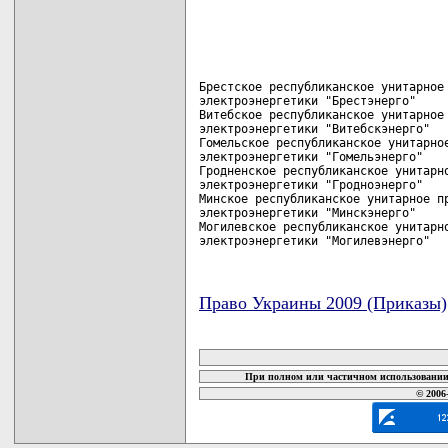
Брестское республиканское унитарное 
электроэнергетики "Брестэнерго"

Витебское республиканское унитарное 
электроэнергетики "Витебскэнерго"

Гомельское республиканское унитарное
электроэнергетики "Гомельэнерго"

Гродненское республиканское унитарно
электроэнергетики "Гродноэнерго"

Минское республиканское унитарное пр
электроэнергетики "Минскэнерго"

Могилевское республиканское унитарно
электроэнергетики "Могилевэнерго"
Право Украины 2009 (Приказы)
карта новых документов
При полном или частичном использовании 
© 2006