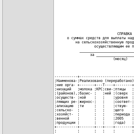
                                      
                                      
                                      
                                      
                                      
                              СПРАВКА

      о суммах средств для выплаты над
          на сельскохозяйственную прод
                   осуществляющим ее п
            __________________________
                 за __________________
                            (месяц)
-----------+--------------------------
¦Наименова-¦Реализовано (переработано)
¦ние орга- +-------+---T----+--------+
¦низаций   ¦молока ¦КРС¦сви-¦птицы   ¦
¦(районов),¦базис- ¦   ¦ней ¦(сверх  ¦
¦осуществ- ¦ной    ¦   ¦    ¦уровня  ¦
¦ляющих ре-¦жирнос-¦   ¦    ¦соответ-¦
¦ализацию  ¦ти     ¦   ¦    ¦ствую-  ¦
¦сельско-  ¦       ¦   ¦    ¦щего    ¦
¦хозяйст-  ¦       ¦   ¦    ¦периода ¦
¦венной    ¦       ¦   ¦    ¦2005    ¦
¦продукции ¦       ¦   ¦    ¦года)   ¦
+----------+-------+---+----+--------+
¦          ¦       ¦   ¦    ¦        ¦