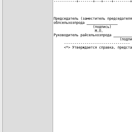
-----------+-------+---+----+--------+
Председатель (заместитель председателя
облсельхозпрода _______________       
                   (подпись)          
                    М.П.

Руководитель райсельхозпрода _________
                                (подпи
     --------------------------------
