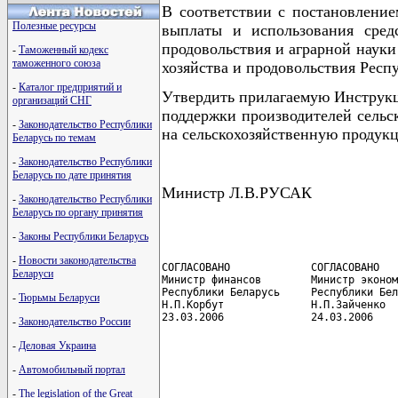
В соответствии с постановлени
Полезные ресурсы
выплаты и использования средс
продовольствия и аграрной науки
-
Таможенный кодекс
таможенного союза
хозяйства и продовольствия Ре
-
Каталог предприятий и
Утвердить прилагаемую Инструкци
организаций СНГ
поддержки производителей сельск
-
Законодательство Республики
на сельскохозяйственную продук
Беларусь по темам
-
Законодательство Республики
Беларусь по дате принятия
Министр Л.В.РУСАК
-
Законодательство Республики
Беларусь по органу принятия
-
Законы Республики Беларусь
-
Новости законодательства
СОГЛАСОВАНО             СОГЛАСОВАНО

Беларуси
Министр финансов        Министр эконом
Республики Беларусь     Республики Бел
-
Тюрьмы Беларуси
Н.П.Корбут              Н.П.Зайченко

23.03.2006              24.03.2006
-
Законодательство России
-
Деловая Украина
                                      
-
Автомобильный портал
                                      
-
The legislation of the Great
                                      