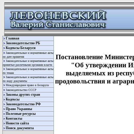
Главная
Законодательство РБ
Кодексы Беларуси
Законодательные и нормативные акты
Постановление Министерс
по дате принятия
Законодательные и нормативные акты
"Об утверждении Ин
принятые различными органами власти
Законодательные и нормативные акты
выделяемых из респу
по темам
Законодательные и нормативные акты
продовольствия и аграрн
по виду документы
Международное право в Беларуси
Законодательство СССР
Законы других стран
Кодексы
Законодательство РФ
Право Украины
Полезные ресурсы
Контакты
Новости сайта
Поиск документа