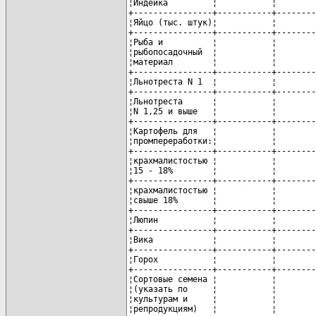
¦Индейка         ¦           ¦        
+----------------+-----------+--------
¦Яйцо (тыс. штук)¦           ¦        
+----------------+-----------+--------
¦Рыба и          ¦           ¦        
¦рыбопосадочный  ¦           ¦        
¦материал        ¦           ¦        
+----------------+-----------+--------
¦Льнотреста N 1  ¦           ¦        
+----------------+-----------+--------
¦Льнотреста      ¦           ¦        
¦N 1,25 и выше   ¦           ¦        
+----------------+-----------+--------
¦Картофель для   ¦           ¦        
¦промпереработки:¦           ¦        
+----------------+-----------+--------
¦крахмалистостью ¦           ¦        
¦15 - 18%        ¦           ¦        
+----------------+-----------+--------
¦крахмалистостью ¦           ¦        
¦свыше 18%       ¦           ¦        
+----------------+-----------+--------
¦Люпин           ¦           ¦        
+----------------+-----------+--------
¦Вика            ¦           ¦        
+----------------+-----------+--------
¦Горох           ¦           ¦        
+----------------+-----------+--------
¦Сортовые семена ¦           ¦        
¦(указать по     ¦           ¦        
¦культурам и     ¦           ¦        
¦репродукциям)   ¦           ¦        