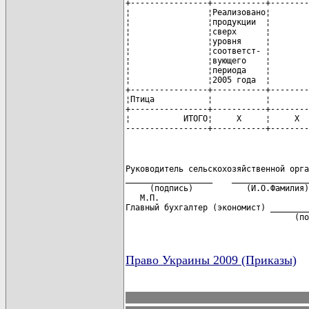
+----------------+-----------+--------
¦                ¦Реализовано¦        
¦                ¦продукции  ¦        
¦                ¦сверх      ¦        
¦                ¦уровня     ¦        
¦                ¦соответст- ¦        
¦                ¦вующего    ¦        
¦                ¦периода    ¦        
¦                ¦2005 года  ¦        
+----------------+-----------+--------
¦Птица           ¦           ¦        
+----------------+-----------+--------
¦           ИТОГО¦     X     ¦     X  
-----------------+-----------+--------
Руководитель сельскохозяйственной орга
__________________    ________________
     (подпись)           (И.О.Фамилия)

   М.П.

Главный бухгалтер (экономист) ________
                                   (по
Право Украины 2009 (Приказы)
карта новых документов