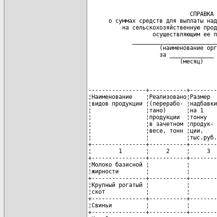
                              СПРАВКА

      о суммах средств для выплаты над
          на сельскохозяйственную прод
                   осуществляющим ее п
             _________________________
                     (наименование орг
                     за _____________ 
                           (месяц)
-----------------+-----------+--------
¦Наименование    ¦Реализовано¦Размер  
¦видов продукции ¦(перерабо- ¦надбавки
¦                ¦тано)      ¦на 1    
¦                ¦продукции  ¦тонну   
¦                ¦в зачетном ¦продук- 
¦                ¦весе, тонн ¦ции,    
¦                ¦           ¦тыс.руб.
+----------------+-----------+--------
¦        1       ¦     2     ¦     3  
+----------------+-----------+--------
¦Молоко базисной ¦           ¦        
¦жирности        ¦           ¦        
+----------------+-----------+--------
¦Крупный рогатый ¦           ¦        
¦скот            ¦           ¦        
+----------------+-----------+--------
¦Свиньи          ¦           ¦        
+----------------+-----------+--------