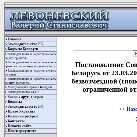
Главная
Законодательство РБ
Кодексы Беларуси
Законодательные и нормативные акты
по дате принятия
Законодательные и нормативные акты
Постановление Со
принятые различными органами власти
Законодательные и нормативные акты
Беларусь от 23.03.2
по темам
Законодательные и нормативные акты
безвозмездной (спо
по виду документы
Международное право в Беларуси
ограниченной о
Законодательство СССР
Законы других стран
Кодексы
Законодательство РФ
<< Наз
Право Украины
Полезные ресурсы
Контакты
Новости сайта
Поиск документа