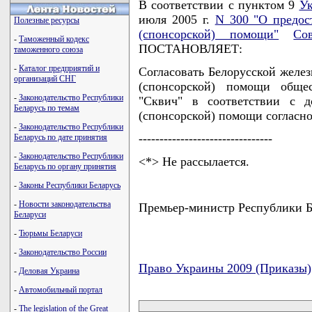
В соответствии с пунктом 9
Ук
июля 2005 г.
N 300 "О предос
Полезные ресурсы
(спонсорской) помощи"
Со
-
Таможенный кодекс
ПОСТАНОВЛЯЕТ:
таможенного союза
-
Каталог предприятий и
Согласовать Белорусской желез
организаций СНГ
(спонсорской) помощи общес
-
Законодательство Республики
"Сквич" в соответствии с д
Беларусь по темам
(спонсорской) помощи согласн
-
Законодательство Республики
--------------------------------
Беларусь по дате принятия
-
Законодательство Республики
<*> Не рассылается.
Беларусь по органу принятия
-
Законы Республики Беларусь
-
Новости законодательства
Премьер-министр Республики
Беларуси
-
Тюрьмы Беларуси
-
Законодательство России
Право Украины 2009 (Приказы)
-
Деловая Украина
карта новых документов
-
Автомобильный портал
-
The legislation of the Great