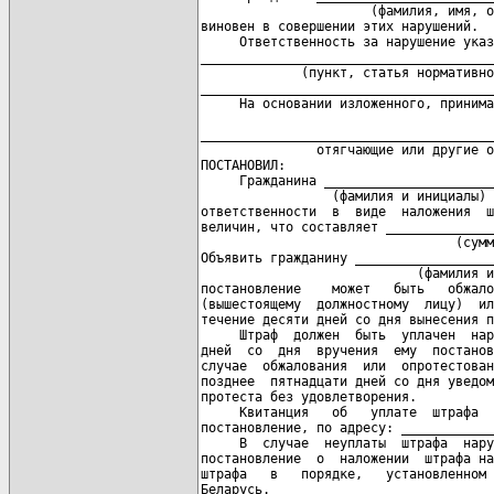
                      (фамилия, имя, о
виновен в совершении этих нарушений.

     Ответственность за нарушение указ
______________________________________
             (пункт, статья нормативно
______________________________________
     На основании изложенного, принима
                                      
______________________________________
               отягчающие или другие о
ПОСТАНОВИЛ:

     Гражданина ______________________
                 (фамилия и инициалы)

ответственности  в  виде  наложения  ш
величин, что составляет ______________
                                 (сумм
Объявить гражданину __________________
                            (фамилия и
постановление    может   быть   обжало
(вышестоящему  должностному  лицу)  ил
течение десяти дней со дня вынесения п
     Штраф  должен  быть  уплачен  нар
дней  со  дня  вручения  ему  постанов
случае  обжалования  или  опротестован
позднее  пятнадцати дней со дня уведом
протеста без удовлетворения.

     Квитанция   об   уплате  штрафа  
постановление, по адресу: ____________
     В  случае  неуплаты  штрафа  нару
постановление  о  наложении  штрафа на
штрафа   в   порядке,   установленном 
Беларусь.
