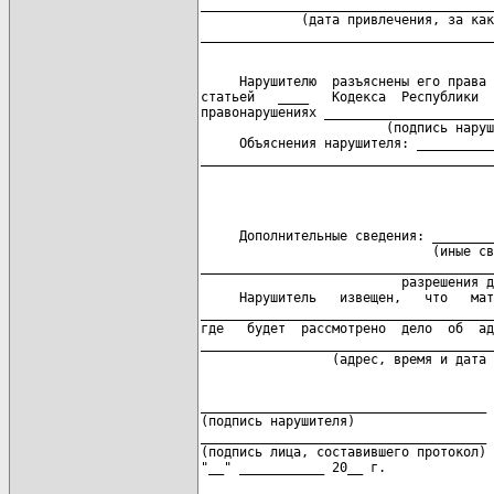
______________________________________
             (дата привлечения, за как
     Нарушителю  разъяснены его права 
статьей   ____   Кодекса  Республики  
правонарушениях ______________________
                        (подпись наруш
     Объяснения нарушителя: __________
                                      
                                      
     Дополнительные сведения: ________
                              (иные св
______________________________________
                          разрешения д
     Нарушитель   извещен,   что   мат
______________________________________
где   будет  рассмотрено  дело  об  ад
______________________________________
_____________________________________ 
(подпись нарушителя)                  
_____________________________________ 
(подпись лица, составившего протокол) 