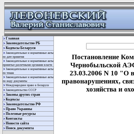
Главная
Законодательство РБ
Кодексы Беларуси
Законодательные и нормативные акты
Постановление Ком
по дате принятия
Законодательные и нормативные акты
Чернобыльской АЭС
принятые различными органами власти
Законодательные и нормативные акты
23.03.2006 N 10 "О
по темам
Законодательные и нормативные акты
правонарушениях, свя
по виду документы
Международное право в Беларуси
хозяйства и ох
Законодательство СССР
Законы других стран
Кодексы
Законодательство РФ
Право Украины
Полезные ресурсы
Контакты
Новости сайта
Поиск документа