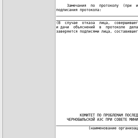
     Замечания  по  протоколу  (при  и
подписания протокола:

______________________________________
______________________________________
(В  случае  отказа  лица,  совершившег
и дачи  объяснений  в  протоколе  дела
заверяется подписями лица, составившег
           КОМИТЕТ ПО ПРОБЛЕМАМ ПОСЛЕД
     ЧЕРНОБЫЛЬСКОЙ АЭС ПРИ СОВЕТЕ МИНИ
______________________________________