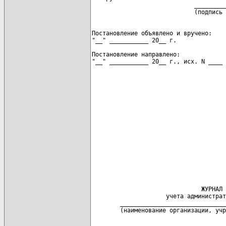
                             _________
Постановление объявлено и вручено:

"__" ___________ 20__ г.              
                                      
Постановление направлено:

                               ЖУРНАЛ

                     учета администрат
        ______________________________
        (наименование организации, учр