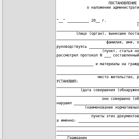
                        ПОСТАНОВЛЕНИЕ 
"__" __________ 20__ г.              _
                                     (
______________________________________
         (лицо (орган), вынесшее поста
______________________________________
                       фамилия, имя, о
руководствуясь _______________________
                     (пункт, статья но
рассмотрел протокол N ___ составленный
                                      
_________________ и материалы на гражд
                                      
______________________________________
                   место жительство, р
УСТАНОВИЛ:

______________________________________
           (дата совершения (обнаружен
______________________________________
                     оно совершено (об
нарушил ______________________________
             (наименование нормативных
______________________________________
                пункты этих документов
а именно: ____________________________
______________________________________
______________________________________
______________________________________
     Гражданин _______________________