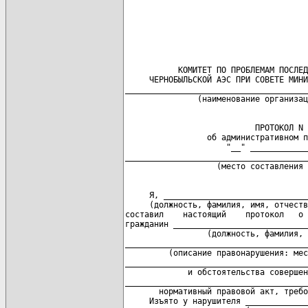
           КОМИТЕТ ПО ПРОБЛЕМАМ ПОСЛЕД
     ЧЕРНОБЫЛЬСКОЙ АЭС ПРИ СОВЕТЕ МИНИ
______________________________________
                           ПРОТОКОЛ N 
                 об административном п
                     "__" ____________
______________________________________
     Я, ______________________________
     (должность, фамилия, имя, отчеств
составил    настоящий    протокол   о 
гражданин ____________________________
                 (должность, фамилия, 
______________________________________
         (описание правонарушения: мес
______________________________________
             и обстоятельства совершен
______________________________________
       нормативный правовой акт, требо
     Изъято у нарушителя _____________