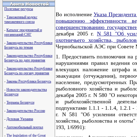
Полезные ресурсы
Во исполнение
Указа Президента
-
Таможенный кодекс
повышению эффективности вед
таможенного союза
совершенствованию государстве
-
Каталог предприятий и
декабря 2005 г.
N 581 "Об усил
организаций СНГ
охотничьего хозяйства, рыболо
-
Законодательство Республики
Чернобыльской АЭС при Совете
Беларусь по темам
-
Законодательство Республики
1. Предоставить полномочия на 
Беларусь по дате принятия
нарушениями правил ведения охо
-
Законодательство Республики
влекущих наложение штрафа ил
Беларусь по органу принятия
эвакуации (отчуждения), первоо
-
Законы Республики Беларусь
население, предусмотренных Пр
рыболовного хозяйства и рыбол
-
Новости законодательства
Беларуси
декабря 2005 г. N 580 "О некот
и рыбохозяйственной деятель
-
Тюрьмы Беларуси
подпунктами 1.1.1 - 1.1.4, 1.2.1 
-
Законодательство России
г. N 581 "Об усилении ответст
-
Деловая Украина
хозяйства, рыболовства и охоты"
193, 1/6991):
-
Автомобильный портал
-
The legislation of the Great