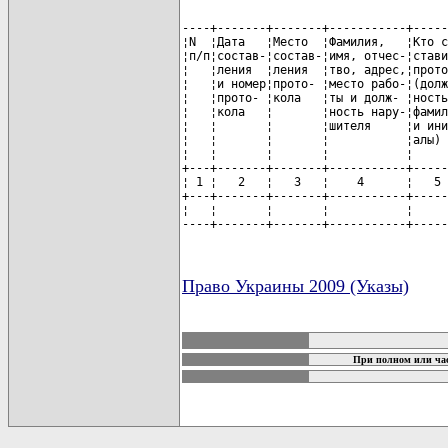
----+-------+-------+-----------+-----
¦N  ¦Дата   ¦Место  ¦Фамилия,   ¦Кто с
¦п/п¦состав-¦состав-¦имя, отчес-¦стави
¦   ¦ления  ¦ления  ¦тво, адрес,¦прото
¦   ¦и номер¦прото- ¦место рабо-¦(долж
¦   ¦прото- ¦кола   ¦ты и долж- ¦ность
¦   ¦кола   ¦       ¦ность нару-¦фамил
¦   ¦       ¦       ¦шителя     ¦и ини
¦   ¦       ¦       ¦           ¦алы) 
¦   ¦       ¦       ¦           ¦     
+---+-------+-------+-----------+-----
¦ 1 ¦   2   ¦   3   ¦    4      ¦   5 
+---+-------+-------+-----------+-----
¦   ¦       ¦       ¦           ¦     
----+-------+-------+-----------+-----
Право Украины 2009 (Указы)
карта новых документов
При полном или час