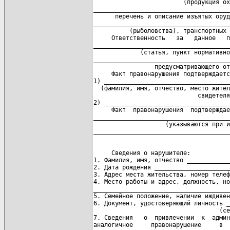
                         (продукция ох
______________________________________
      перечень и описание изъятых оруд
______________________________________
          (рыболовства), транспортных 
     Ответственность   за   данное   п
______________________________________
             (статья, пункт нормативно
______________________________________
                 предусматривающего от
     Факт правонарушения подтверждаетс
1) ___________________________________
  (фамилия, имя, отчество, место жител
                             свидетеля
2) ___________________________________
     Факт  правонарушения  подтверждае
______________________________________
                    (указываются при и
     Сведения о нарушителе:

1. Фамилия, имя, отчество ____________
2. Дата рождения _____________________
3. Адрес места жительства, номер телеф
4. Место работы и адрес, должность, но
______________________________________
5. Семейное положение, наличие иждивен
6. Документ, удостоверяющий личность _
                                   (се
7. Сведения   о  привлечении  к  админ
аналогичное     правонарушение     в  